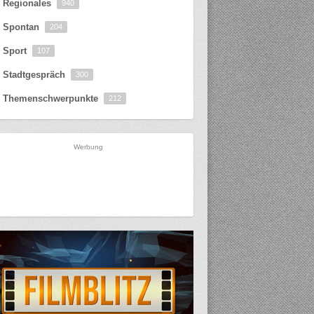
Regionales
940
Spontan
204
Sport
107
Stadtgespräch
300
Themenschwerpunkte
212
Werbung