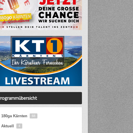
rogrammübersicht
180ga Kärnten
68
Aktuell
4