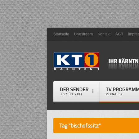
Startseite
Livestream
Kontakt
AGB
Impre
DER SENDER
TV PROGRAM
INFOS ÜBER KT1
MEDIATHEK
Tag "bischofssitz"