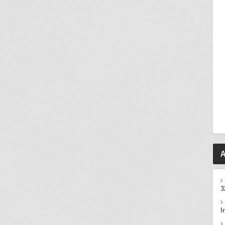
A
3
I