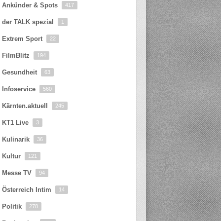
Ankünder & Spots
417
der TALK spezial
1
Extrem Sport
22
FilmBlitz
194
Gesundheit
63
Infoservice
560
Kärnten.aktuell
245
KT1 Live
3
Kulinarik
36
Kultur
121
Messe TV
94
Österreich Intim
14
Politik
278