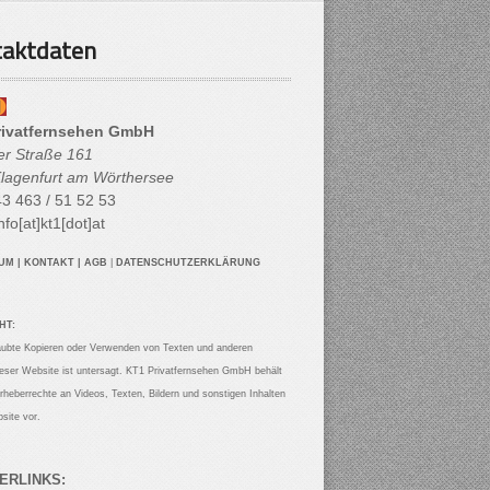
aktdaten
rivatfernsehen GmbH
her Straße 161
lagenfurt am Wörthersee
3 463 / 51 52 53
nfo[at]kt1[dot]at
SUM
|
KONTAKT
|
AGB
|
DATENSCHUTZERKLÄRUNG
HT:
aubte Kopieren oder Verwenden von Texten und anderen
ieser Website ist untersagt. KT1 Privatfernsehen GmbH behält
Urheberrechte an Videos, Texten, Bildern und sonstigen Inhalten
site vor.
ERLINKS: