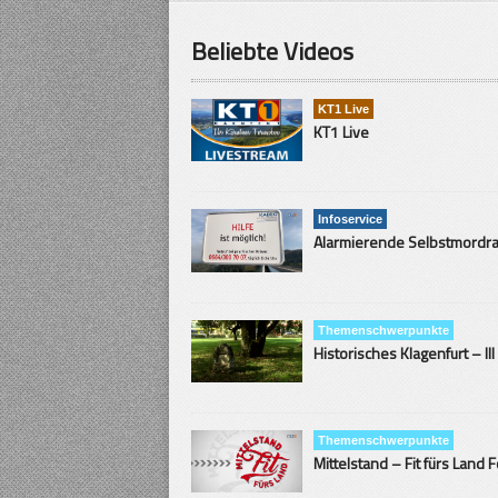
Beliebte Videos
KT1 Live
KT1 Live
Infoservice
Themenschwerpunkte
Historisches Klagenfurt – III
Themenschwerpunkte