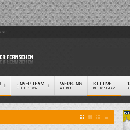
ssum
M
UNSER TEAM
WERBUNG
KT1 LIVE
1
STELLT SICH VOR
AUF KT1
KT1 LIVESTREAM
D