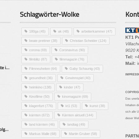
Schlagwörter-Wolke
Kont
180ga
(45)
ak
(48)
arbeiterkammer
(47)
KT1 P
beate prettner
(38)
Christian Scheider
(124)
Villac
9020 K
corona
(69)
Coronavirus
(90)
Tel:
+4
filmblitz
(87)
filmmagazin
(76)
Mail:
i
Alarmierende Selbstmordrate in Kärnten
Filmneuheiten
(64)
Gaby Schaunig
(43)
IMPRES
gesundheit
(36)
Gewinnspiel
(40)
heimkino
(138)
kinder
(47)
COPYRIG
Kinofilme
(50)
kinomagazin
(69)
Das unerl
Inhalten d
klagenfurt
(776)
kt1
(53)
kunst
(38)
sich alle 
kärnten
(672)
Kärnten aktuell
(144)
dieser Web
land kärnten
(46)
landtag
(49)
Mittelstand – Fit fürs Land Folge 9- Konditor
Markus Malle
(68)
Martin Gruber
(58)
PARTN