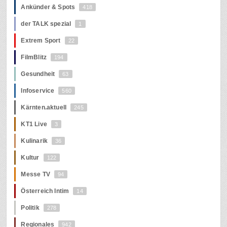
Ankünder & Spots
418
der TALK spezial
1
Extrem Sport
22
FilmBlitz
194
Gesundheit
63
Infoservice
560
Kärnten.aktuell
245
KT1 Live
3
Kulinarik
36
Kultur
122
Messe TV
94
Österreich Intim
14
Politik
278
Regionales
942