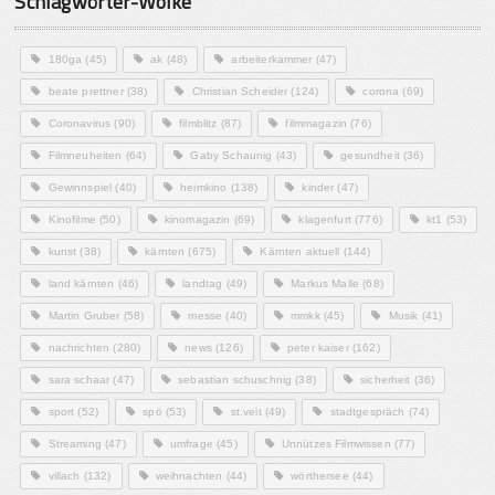
Schlagwörter-Wolke
180ga
(45)
ak
(48)
arbeiterkammer
(47)
beate prettner
(38)
Christian Scheider
(124)
corona
(69)
Coronavirus
(90)
filmblitz
(87)
filmmagazin
(76)
Filmneuheiten
(64)
Gaby Schaunig
(43)
gesundheit
(36)
Gewinnspiel
(40)
heimkino
(138)
kinder
(47)
Kinofilme
(50)
kinomagazin
(69)
klagenfurt
(776)
kt1
(53)
kunst
(38)
kärnten
(675)
Kärnten aktuell
(144)
land kärnten
(46)
landtag
(49)
Markus Malle
(68)
Martin Gruber
(58)
messe
(40)
mmkk
(45)
Musik
(41)
nachrichten
(280)
news
(126)
peter kaiser
(162)
sara schaar
(47)
sebastian schuschnig
(38)
sicherheit
(36)
sport
(52)
spö
(53)
st.veit
(49)
stadtgespräch
(74)
Streaming
(47)
umfrage
(45)
Unnützes Filmwissen
(77)
villach
(132)
weihnachten
(44)
wörthersee
(44)