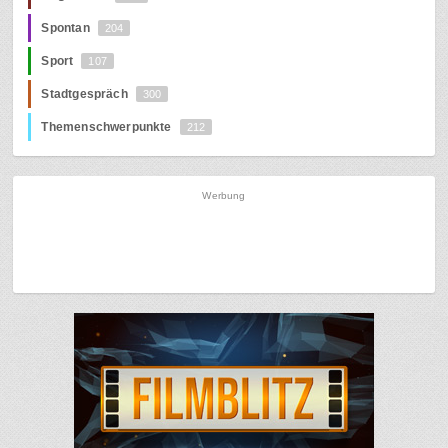
Spontan
204
Sport
107
Stadtgespräch
300
Themenschwerpunkte
212
Werbung