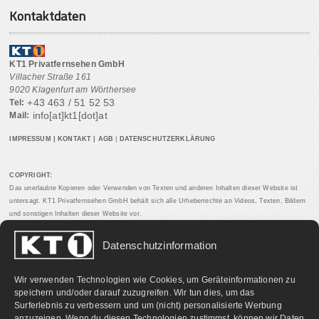
Kontaktdaten
KT1 Privatfernsehen GmbH
Villacher Straße 161
9020 Klagenfurt am Wörthersee
+43 463 / 51 52 53
Tel:
info[at]kt1[dot]at
Mail:
IMPRESSUM
|
KONTAKT
|
AGB
|
DATENSCHUTZERKLÄRUNG
COPYRIGHT:
Das unerlaubte Kopieren oder Verwenden von Texten und anderen Inhalten dieser Website ist
untersagt. KT1 Privatfernsehen GmbH behält sich alle Urheberrechte an Videos, Texten, Bildern
und sonstigen Inhalten dieser Website vor.
Datenschutzinformation
PARTNERLINKS:
Wir verwenden Technologien wie Cookies, um Geräteinformationen zu
speichern und/oder darauf zuzugreifen. Wir tun dies, um das
Surferlebnis zu verbessern und um (nicht) personalisierte Werbung
anzuzeigen. Wenn du diesen Technologien zustimmst, können wir Daten