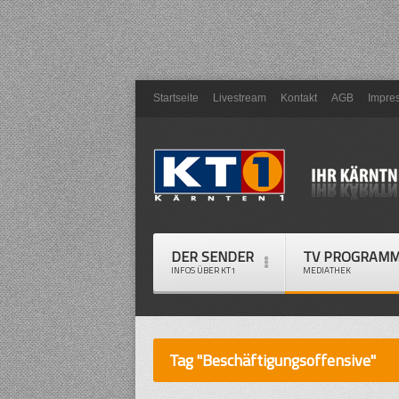
Startseite
Livestream
Kontakt
AGB
Impre
DER SENDER
TV PROGRAM
INFOS ÜBER KT1
MEDIATHEK
Tag "Beschäftigungsoffensive"