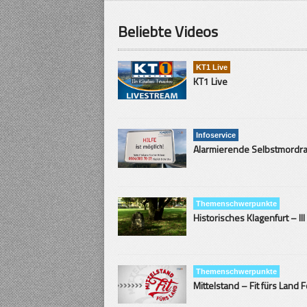
Beliebte Videos
KT1 Live
KT1 Live
Infoservice
Themenschwerpunkte
Historisches Klagenfurt – III
Themenschwerpunkte