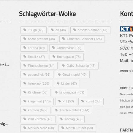
Schlagwörter-Wolke
Kont
180ga
(45)
ak
(48)
arbeiterkammer
(47)
KT1 P
beate prettner
(38)
Christian Scheider
(124)
Villac
9020 K
corona
(69)
Coronavirus
(90)
Tel:
+4
filmblitz
(87)
filmmagazin
(76)
Mail:
i
Alarmierende Selbstmordrate in Kärnten
Filmneuheiten
(64)
Gaby Schaunig
(43)
IMPRES
gesundheit
(36)
Gewinnspiel
(40)
heimkino
(138)
kinder
(47)
COPYRIG
Kinofilme
(50)
kinomagazin
(69)
Das unerl
Inhalten d
klagenfurt
(776)
kt1
(53)
kunst
(38)
sich alle 
kärnten
(672)
Kärnten aktuell
(144)
dieser Web
land kärnten
(46)
landtag
(49)
Mittelstand – Fit fürs Land Folge 9- Konditor
Markus Malle
(68)
Martin Gruber
(58)
PARTN