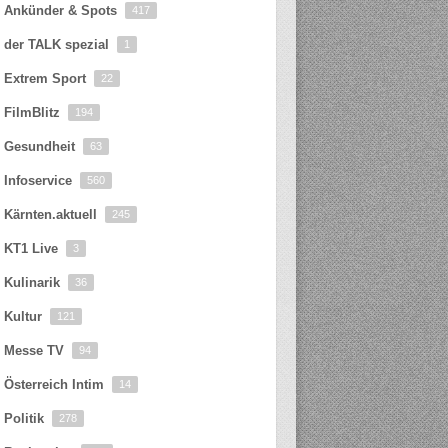
Ankünder & Spots
417
der TALK spezial
1
Extrem Sport
22
FilmBlitz
194
Gesundheit
63
Infoservice
560
Kärnten.aktuell
245
KT1 Live
3
Kulinarik
36
Kultur
121
Messe TV
94
Österreich Intim
14
Politik
278