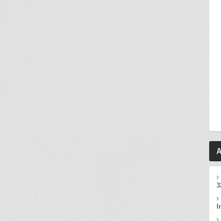
A
3
I