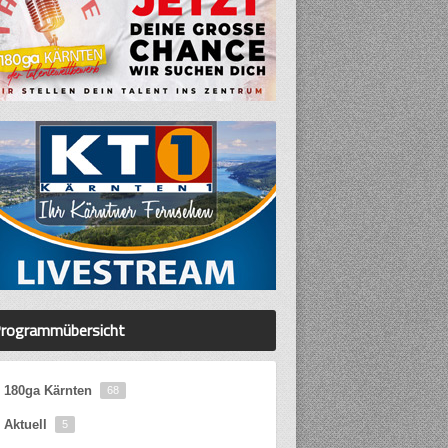
rogrammübersicht
180ga Kärnten
68
Aktuell
5