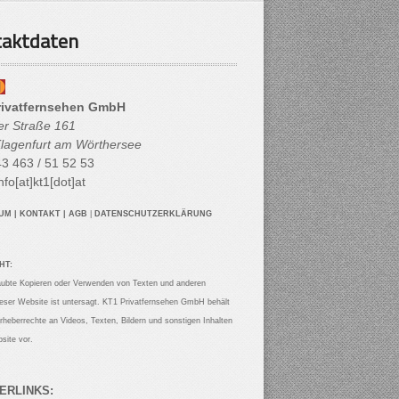
aktdaten
rivatfernsehen GmbH
her Straße 161
lagenfurt am Wörthersee
3 463 / 51 52 53
nfo[at]kt1[dot]at
SUM
|
KONTAKT
|
AGB
|
DATENSCHUTZERKLÄRUNG
HT:
aubte Kopieren oder Verwenden von Texten und anderen
ieser Website ist untersagt. KT1 Privatfernsehen GmbH behält
Urheberrechte an Videos, Texten, Bildern und sonstigen Inhalten
site vor.
ERLINKS: