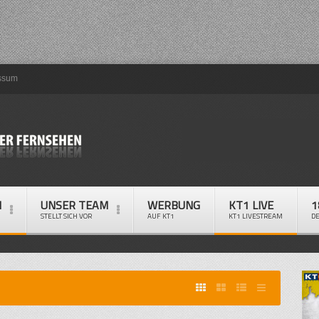
ssum
M
UNSER TEAM
WERBUNG
KT1 LIVE
1
STELLT SICH VOR
AUF KT1
KT1 LIVESTREAM
D