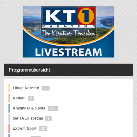
Programmübersicht
180ga Kärnten
68
Aktuell
4
Ankünder & Spots
417
der TALK spezial
1
Extrem Sport
22