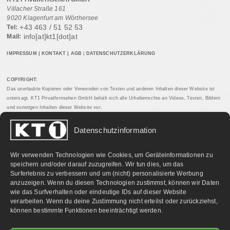
Villacher Straße 161
9020 Klagenfurt am Wörthersee
+43 463 / 51 52 53
Tel:
info[at]kt1[dot]at
Mail:
IMPRESSUM
|
KONTAKT
|
AGB
|
DATENSCHUTZERKLÄRUNG
COPYRIGHT:
Das unerlaubte Kopieren oder Verwenden von Texten und anderen Inhalten dieser Website ist
untersagt. KT1 Privatfernsehen GmbH behält sich alle Urheberrechte an Videos, Texten, Bildern
und sonstigen Inhalten dieser Website vor.
Datenschutzinformation
PARTNERLINKS:
Wir verwenden Technologien wie Cookies, um Geräteinformationen zu
speichern und/oder darauf zuzugreifen. Wir tun dies, um das
Surferlebnis zu verbessern und um (nicht) personalisierte Werbung
anzuzeigen. Wenn du diesen Technologien zustimmst, können wir Daten
wie das Surfverhalten oder eindeutige IDs auf dieser Website
verarbeiten. Wenn du deine Zustimmung nicht erteilst oder zurückziehst,
können bestimmte Funktionen beeinträchtigt werden.