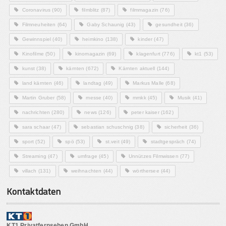
Coronavirus
(90)
filmblitz
(87)
filmmagazin
(76)
Filmneuheiten
(64)
Gaby Schaunig
(43)
gesundheit
(36)
Gewinnspiel
(40)
heimkino
(138)
kinder
(47)
Kinofilme
(50)
kinomagazin
(69)
klagenfurt
(776)
kt1
(53)
kunst
(38)
kärnten
(672)
Kärnten aktuell
(144)
land kärnten
(46)
landtag
(49)
Markus Malle
(68)
Martin Gruber
(58)
messe
(40)
mmkk
(45)
Musik
(41)
nachrichten
(280)
news
(126)
peter kaiser
(162)
sara schaar
(47)
sebastian schuschnig
(38)
sicherheit
(36)
sport
(52)
spö
(53)
st.veit
(49)
stadtgespräch
(74)
Streaming
(47)
umfrage
(45)
Unnützes Filmwissen
(77)
villach
(131)
weihnachten
(44)
wörthersee
(44)
Kontaktdaten
KT1 Privatfernsehen GmbH