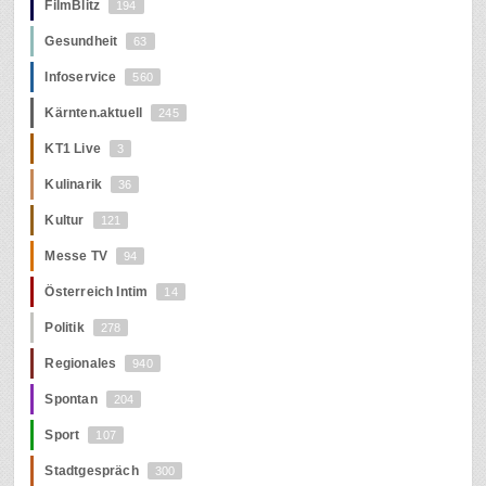
FilmBlitz
194
Gesundheit
63
Infoservice
560
Kärnten.aktuell
245
KT1 Live
3
Kulinarik
36
Kultur
121
Messe TV
94
Österreich Intim
14
Politik
278
Regionales
940
Spontan
204
Sport
107
Stadtgespräch
300