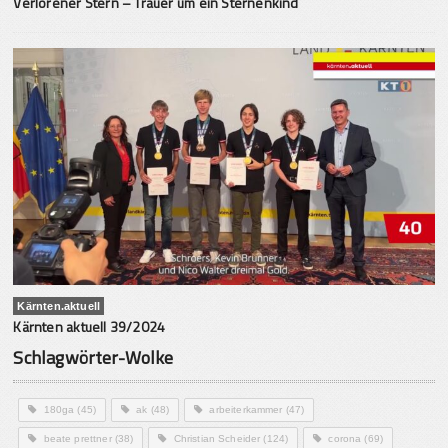
Verlorener Stern – Trauer um ein Sternenkind
Kärnten.aktuell
Kärnten aktuell 39/2024
Schlagwörter-Wolke
180ga
(45)
ak
(48)
arbeiterkammer
(47)
beate prettner
(38)
Christian Scheider
(124)
corona
(69)