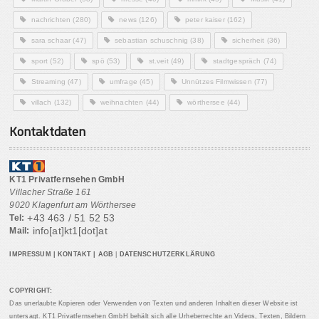
nachrichten
(280)
news
(126)
peter kaiser
(162)
sara schaar
(47)
sebastian schuschnig
(38)
sicherheit
(36)
sport
(52)
spö
(53)
st.veit
(49)
stadtgespräch
(74)
Streaming
(47)
umfrage
(45)
Unnützes Filmwissen
(77)
villach
(132)
weihnachten
(44)
wörthersee
(44)
Kontaktdaten
KT1 Privatfernsehen GmbH
Villacher Straße 161
9020 Klagenfurt am Wörthersee
+43 463 / 51 52 53
Tel:
info[at]kt1[dot]at
Mail:
IMPRESSUM
|
KONTAKT
|
AGB
|
DATENSCHUTZERKLÄRUNG
COPYRIGHT:
Das unerlaubte Kopieren oder Verwenden von Texten und anderen Inhalten dieser Website ist
untersagt. KT1 Privatfernsehen GmbH behält sich alle Urheberrechte an Videos, Texten, Bildern