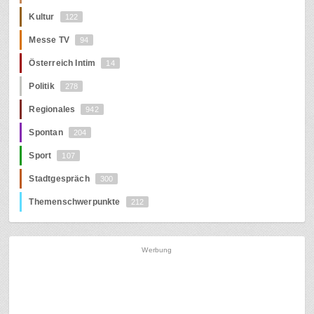
Kultur
122
Messe TV
94
Österreich Intim
14
Politik
278
Regionales
942
Spontan
204
Sport
107
Stadtgespräch
300
Themenschwerpunkte
212
Werbung