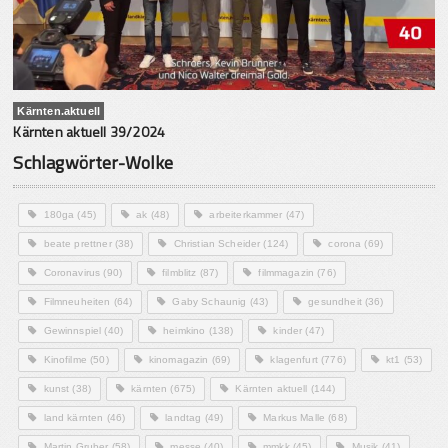
Kärnten.aktuell
Kärnten aktuell 39/2024
Schlagwörter-Wolke
180ga
(45)
ak
(48)
arbeiterkammer
(47)
beate prettner
(38)
Christian Scheider
(124)
corona
(69)
Coronavirus
(90)
filmblitz
(87)
filmmagazin
(76)
Filmneuheiten
(64)
Gaby Schaunig
(43)
gesundheit
(36)
Gewinnspiel
(40)
heimkino
(138)
kinder
(47)
Kinofilme
(50)
kinomagazin
(69)
klagenfurt
(776)
kt1
(53)
kunst
(38)
kärnten
(675)
Kärnten aktuell
(144)
land kärnten
(46)
landtag
(49)
Markus Malle
(68)
Martin Gruber
(58)
messe
(40)
mmkk
(45)
Musik
(41)