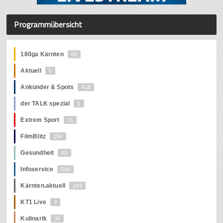
Programmübersicht
180ga Kärnten
68
Aktuell
6
Ankünder & Spots
418
der TALK spezial
1
Extrem Sport
21
FilmBlitz
194
Gesundheit
63
Infoservice
560
Kärnten.aktuell
245
KT1 Live
3
Kulinarik
36