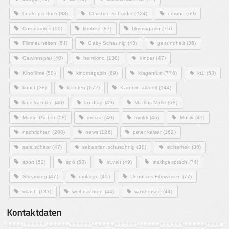
beate prettner
(38)
Christian Scheider
(124)
corona
(69)
Coronavirus
(90)
filmblitz
(87)
filmmagazin
(76)
Filmneuheiten
(64)
Gaby Schaunig
(43)
gesundheit
(36)
Gewinnspiel
(40)
heimkino
(138)
kinder
(47)
Kinofilme
(50)
kinomagazin
(69)
klagenfurt
(776)
kt1
(53)
kunst
(38)
kärnten
(672)
Kärnten aktuell
(144)
land kärnten
(46)
landtag
(49)
Markus Malle
(68)
Martin Gruber
(58)
messe
(40)
mmkk
(45)
Musik
(41)
nachrichten
(280)
news
(126)
peter kaiser
(162)
sara schaar
(47)
sebastian schuschnig
(38)
sicherheit
(36)
sport
(52)
spö
(53)
st.veit
(49)
stadtgespräch
(74)
Streaming
(47)
umfrage
(45)
Unnützes Filmwissen
(77)
villach
(131)
weihnachten
(44)
wörthersee
(44)
Kontaktdaten