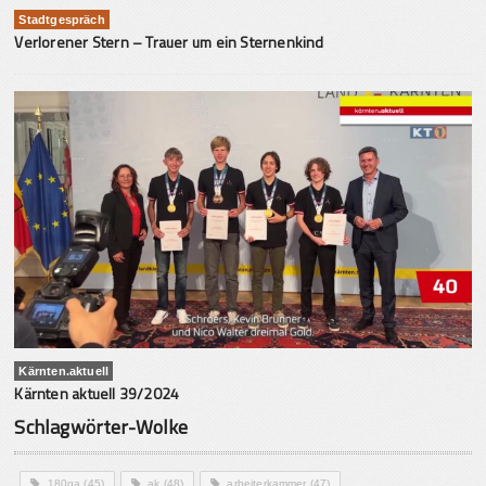
Stadtgespräch
Verlorener Stern – Trauer um ein Sternenkind
Kärnten.aktuell
Kärnten aktuell 39/2024
Schlagwörter-Wolke
180ga
(45)
ak
(48)
arbeiterkammer
(47)