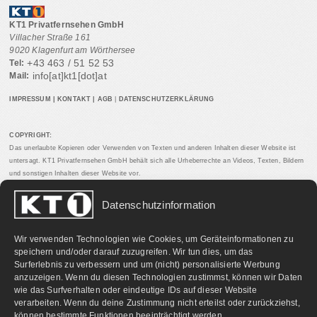
KT1 Privatfernsehen GmbH
Villacher Straße 161
9020 Klagenfurt am Wörthersee
+43 463 / 51 52 53
Tel:
info[at]kt1[dot]at
Mail:
IMPRESSUM
|
KONTAKT
|
AGB
|
DATENSCHUTZERKLÄRUNG
COPYRIGHT:
Das unerlaubte Kopieren oder Verwenden von Texten und anderen Inhalten dieser Website ist
untersagt. KT1 Privatfernsehen GmbH behält sich alle Urheberrechte an Videos, Texten, Bildern
und sonstigen Inhalten dieser Website vor.
Datenschutzinformation
PARTNERLINKS:
Wir verwenden Technologien wie Cookies, um Geräteinformationen zu
speichern und/oder darauf zuzugreifen. Wir tun dies, um das
Surferlebnis zu verbessern und um (nicht) personalisierte Werbung
anzuzeigen. Wenn du diesen Technologien zustimmst, können wir Daten
wie das Surfverhalten oder eindeutige IDs auf dieser Website
verarbeiten. Wenn du deine Zustimmung nicht erteilst oder zurückziehst,
können bestimmte Funktionen beeinträchtigt werden.