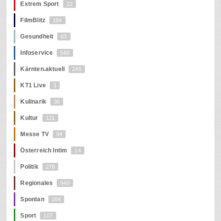
Extrem Sport
22
FilmBlitz
194
Gesundheit
63
Infoservice
560
Kärnten.aktuell
245
KT1 Live
3
Kulinarik
36
Kultur
121
Messe TV
94
Österreich Intim
14
Politik
278
Regionales
940
Spontan
204
Sport
107