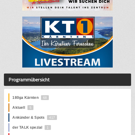
Programmübersicht
180ga Kärnten
68
Aktuell
5
Ankünder & Spots
417
der TALK spezial
1