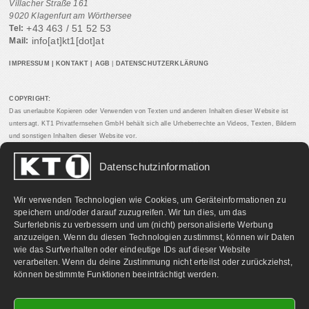
Villacher Straße 161
9020 Klagenfurt am Wörthersee
+43 463 / 51 52 53
Tel:
info[at]kt1[dot]at
Mail:
IMPRESSUM
|
KONTAKT
|
AGB
|
DATENSCHUTZERKLÄRUNG
COPYRIGHT:
Das unerlaubte Kopieren oder Verwenden von Texten und anderen Inhalten dieser Website ist
untersagt. KT1 Privatfernsehen GmbH behält sich alle Urheberrechte an Videos, Texten, Bildern
und sonstigen Inhalten dieser Website vor.
Datenschutzinformation
PARTNERLINKS:
Wir verwenden Technologien wie Cookies, um Geräteinformationen zu
speichern und/oder darauf zuzugreifen. Wir tun dies, um das
Surferlebnis zu verbessern und um (nicht) personalisierte Werbung
anzuzeigen. Wenn du diesen Technologien zustimmst, können wir Daten
wie das Surfverhalten oder eindeutige IDs auf dieser Website
verarbeiten. Wenn du deine Zustimmung nicht erteilst oder zurückziehst,
können bestimmte Funktionen beeinträchtigt werden.