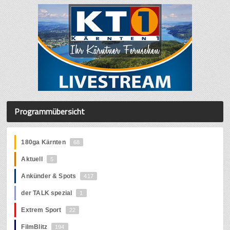
Programmübersicht
180ga Kärnten
68
Aktuell
5
Ankünder & Spots
417
der TALK spezial
1
Extrem Sport
22
FilmBlitz
194