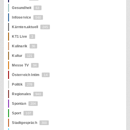
Gesundheit
63
Infoservice
560
Kärnten.aktuell
245
KT1 Live
3
Kulinarik
36
Kultur
121
Messe TV
94
Österreich Intim
14
Politik
278
Regionales
940
Spontan
204
Sport
107
Stadtgespräch
300