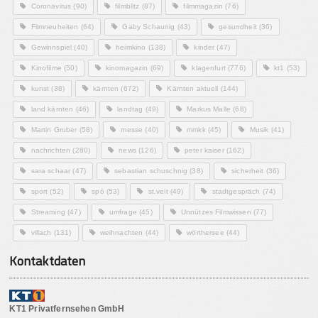
Coronavirus
(90)
filmblitz
(87)
filmmagazin
(76)
Filmneuheiten
(64)
Gaby Schaunig
(43)
gesundheit
(36)
Gewinnspiel
(40)
heimkino
(138)
kinder
(47)
Kinofilme
(50)
kinomagazin
(69)
klagenfurt
(776)
kt1
(53)
kunst
(38)
kärnten
(672)
Kärnten aktuell
(144)
land kärnten
(46)
landtag
(49)
Markus Malle
(68)
Martin Gruber
(58)
messe
(40)
mmkk
(45)
Musik
(41)
nachrichten
(280)
news
(126)
peter kaiser
(162)
sara schaar
(47)
sebastian schuschnig
(38)
sicherheit
(36)
sport
(52)
spö
(53)
st.veit
(49)
stadtgespräch
(74)
Streaming
(47)
umfrage
(45)
Unnützes Filmwissen
(77)
villach
(131)
weihnachten
(44)
wörthersee
(44)
Kontaktdaten
KT1 Privatfernsehen GmbH