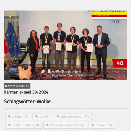
Kärnten.aktuell
Kärnten aktuell 39/2024
Schlagwörter-Wolke
180ga
(45)
ak
(48)
arbeiterkammer
(47)
beate prettner
(38)
Christian Scheider
(124)
corona
(69)