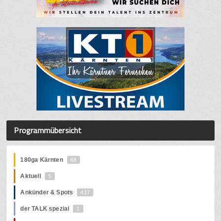
Programmübersicht
180ga Kärnten
68
Aktuell
5
Ankünder & Spots
417
der TALK spezial
1