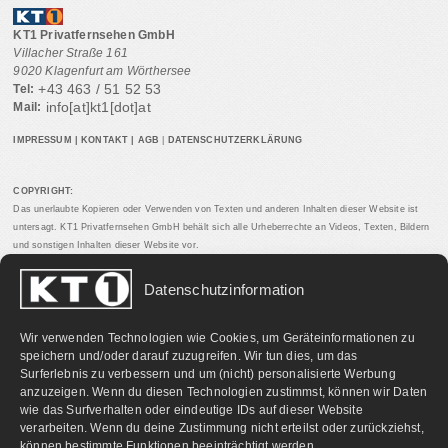
KT1 Privatfernsehen GmbH
Villacher Straße 161
9020 Klagenfurt am Wörthersee
+43 463 / 51 52 53
Tel:
info[at]kt1[dot]at
Mail:
IMPRESSUM
|
KONTAKT
|
AGB
|
DATENSCHUTZERKLÄRUNG
COPYRIGHT:
Das unerlaubte Kopieren oder Verwenden von Texten und anderen Inhalten dieser Website ist
untersagt. KT1 Privatfernsehen GmbH behält sich alle Urheberrechte an Videos, Texten, Bildern
und sonstigen Inhalten dieser Website vor.
Datenschutzinformation
PARTNERLINKS:
Wir verwenden Technologien wie Cookies, um Geräteinformationen zu
speichern und/oder darauf zuzugreifen. Wir tun dies, um das
Surferlebnis zu verbessern und um (nicht) personalisierte Werbung
anzuzeigen. Wenn du diesen Technologien zustimmst, können wir Daten
wie das Surfverhalten oder eindeutige IDs auf dieser Website
verarbeiten. Wenn du deine Zustimmung nicht erteilst oder zurückziehst,
können bestimmte Funktionen beeinträchtigt werden.