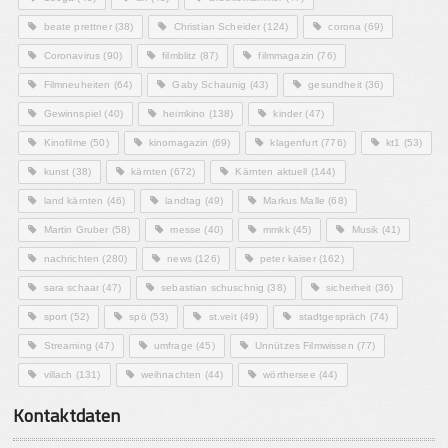
beate prettner
(38)
Christian Scheider
(124)
corona
(69)
Coronavirus
(90)
filmblitz
(87)
filmmagazin
(76)
Filmneuheiten
(64)
Gaby Schaunig
(43)
gesundheit
(36)
Gewinnspiel
(40)
heimkino
(138)
kinder
(47)
Kinofilme
(50)
kinomagazin
(69)
klagenfurt
(776)
kt1
(53)
kunst
(38)
kärnten
(672)
Kärnten aktuell
(144)
land kärnten
(46)
landtag
(49)
Markus Malle
(68)
Martin Gruber
(58)
messe
(40)
mmkk
(45)
Musik
(41)
nachrichten
(280)
news
(126)
peter kaiser
(162)
sara schaar
(47)
sebastian schuschnig
(38)
sicherheit
(36)
sport
(52)
spö
(53)
st.veit
(49)
stadtgespräch
(74)
Streaming
(47)
umfrage
(45)
Unnützes Filmwissen
(77)
villach
(131)
weihnachten
(44)
wörthersee
(44)
Kontaktdaten