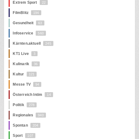
Extrem Sport
22
FilmBlitz
194
Gesundheit
63
Infoservice
560
Kärnten.aktuell
245
KT1 Live
3
Kulinarik
36
Kultur
121
Messe TV
94
Österreich Intim
14
Politik
278
Regionales
940
Spontan
204
Sport
107