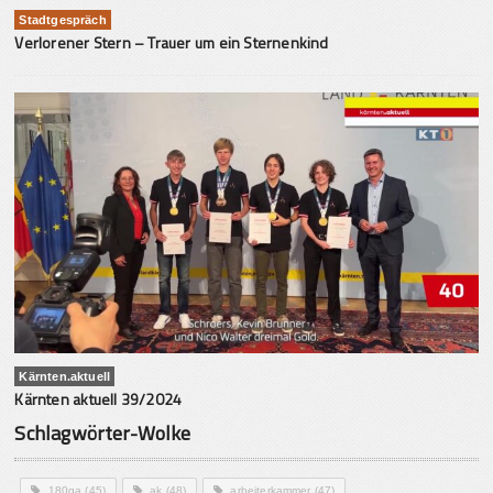
Stadtgespräch
Verlorener Stern – Trauer um ein Sternenkind
Kärnten.aktuell
Kärnten aktuell 39/2024
Schlagwörter-Wolke
180ga
(45)
ak
(48)
arbeiterkammer
(47)