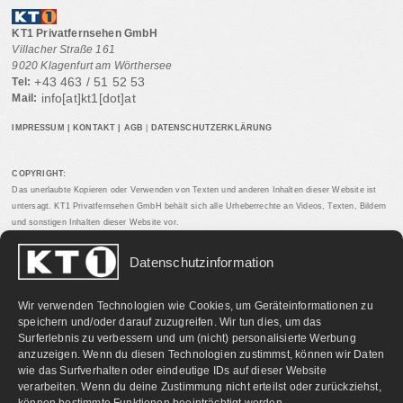
KT1 Privatfernsehen GmbH
Villacher Straße 161
9020 Klagenfurt am Wörthersee
+43 463 / 51 52 53
Tel:
info[at]kt1[dot]at
Mail:
IMPRESSUM
|
KONTAKT
|
AGB
|
DATENSCHUTZERKLÄRUNG
COPYRIGHT:
Das unerlaubte Kopieren oder Verwenden von Texten und anderen Inhalten dieser Website ist
untersagt. KT1 Privatfernsehen GmbH behält sich alle Urheberrechte an Videos, Texten, Bildern
und sonstigen Inhalten dieser Website vor.
Datenschutzinformation
PARTNERLINKS:
Wir verwenden Technologien wie Cookies, um Geräteinformationen zu
speichern und/oder darauf zuzugreifen. Wir tun dies, um das
Surferlebnis zu verbessern und um (nicht) personalisierte Werbung
anzuzeigen. Wenn du diesen Technologien zustimmst, können wir Daten
wie das Surfverhalten oder eindeutige IDs auf dieser Website
verarbeiten. Wenn du deine Zustimmung nicht erteilst oder zurückziehst,