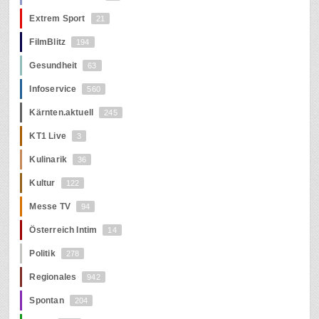
Extrem Sport
21
FilmBlitz
194
Gesundheit
63
Infoservice
560
Kärnten.aktuell
245
KT1 Live
3
Kulinarik
36
Kultur
122
Messe TV
94
Österreich Intim
14
Politik
278
Regionales
942
Spontan
204