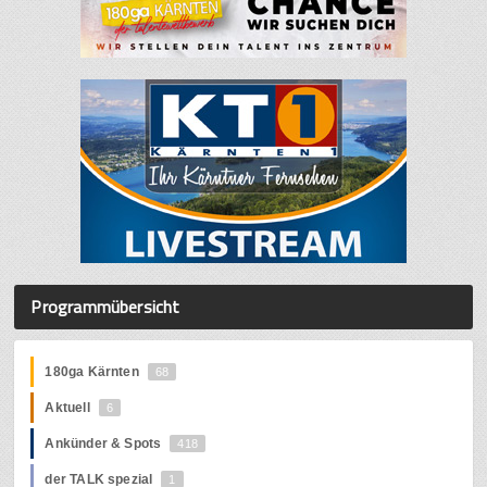
Programmübersicht
180ga Kärnten
68
Aktuell
6
Ankünder & Spots
418
der TALK spezial
1