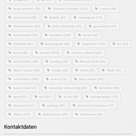
beate prettner
(38)
Christian Scheider
(124)
corona
(69)
Coronavirus
(90)
filmblitz
(87)
filmmagazin
(76)
Filmneuheiten
(64)
Gaby Schaunig
(43)
gesundheit
(36)
Gewinnspiel
(40)
heimkino
(138)
kinder
(47)
Kinofilme
(50)
kinomagazin
(69)
klagenfurt
(776)
kt1
(53)
kunst
(38)
kärnten
(675)
Kärnten aktuell
(144)
land kärnten
(46)
landtag
(49)
Markus Malle
(68)
Martin Gruber
(58)
messe
(40)
mmkk
(45)
Musik
(41)
nachrichten
(280)
news
(126)
peter kaiser
(162)
sara schaar
(47)
sebastian schuschnig
(38)
sicherheit
(36)
sport
(52)
spö
(53)
st.veit
(49)
stadtgespräch
(74)
Streaming
(47)
umfrage
(45)
Unnützes Filmwissen
(77)
villach
(132)
weihnachten
(44)
wörthersee
(44)
Kontaktdaten