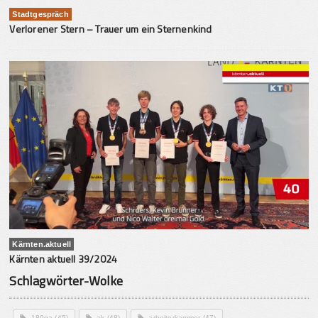
Stadtgespräch
Verlorener Stern – Trauer um ein Sternenkind
Kärnten.aktuell
Kärnten aktuell 39/2024
Schlagwörter-Wolke
180ga
(45)
ak
(48)
arbeiterkammer
(47)