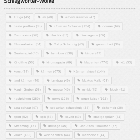
Schlagwörter-Wolke
180ga
(45)
ak
(48)
arbeiterkammer
(47)
beate prettner
(38)
Christian Scheider
(124)
corona
(69)
Coronavirus
(90)
filmblitz
(87)
filmmagazin
(76)
Filmneuheiten
(64)
Gaby Schaunig
(43)
gesundheit
(36)
Gewinnspiel
(40)
heimkino
(138)
kinder
(47)
Kinofilme
(50)
kinomagazin
(69)
klagenfurt
(776)
kt1
(53)
kunst
(38)
kärnten
(675)
Kärnten aktuell
(144)
land kärnten
(46)
landtag
(49)
Markus Malle
(68)
Martin Gruber
(58)
messe
(40)
mmkk
(45)
Musik
(41)
nachrichten
(280)
news
(126)
peter kaiser
(162)
sara schaar
(47)
sebastian schuschnig
(38)
sicherheit
(36)
sport
(52)
spö
(53)
st.veit
(49)
stadtgespräch
(74)
Streaming
(47)
umfrage
(45)
Unnützes Filmwissen
(77)
villach
(132)
weihnachten
(44)
wörthersee
(44)