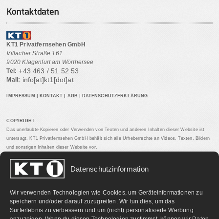
Kontaktdaten
KT1 Privatfernsehen GmbH
Villacher Straße 161
9020 Klagenfurt am Wörthersee
+43 463 / 51 52 53
Tel:
info[at]kt1[dot]at
Mail:
IMPRESSUM
|
KONTAKT
|
AGB
|
DATENSCHUTZERKLÄRUNG
COPYRIGHT:
Das unerlaubte Kopieren oder Verwenden von Texten und anderen Inhalten dieser Website ist
untersagt. KT1 Privatfernsehen GmbH behält sich alle Urheberrechte an Videos, Texten, Bildern
und sonstigen Inhalten dieser Website vor.
Datenschutzinformation
PARTNERLINKS:
Wir verwenden Technologien wie Cookies, um Geräteinformationen zu
speichern und/oder darauf zuzugreifen. Wir tun dies, um das
Surferlebnis zu verbessern und um (nicht) personalisierte Werbung