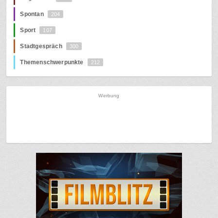
Spontan
204
Sport
107
Stadtgespräch
300
Themenschwerpunkte
212
Werbung