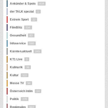
Ankünder & Spots
418
der TALK spezial
1
Extrem Sport
22
FilmBlitz
194
Gesundheit
63
Infoservice
560
Kärnten.aktuell
245
KT1 Live
3
Kulinarik
36
Kultur
122
Messe TV
94
Österreich Intim
14
Politik
278
Regionales
942