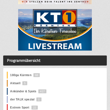
Programmübersicht
180ga Kärnten
68
Aktuell
5
Ankünder & Spots
417
der TALK spezial
1
Extrem Sport
22