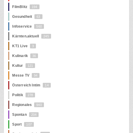
FilmBlitz
194
Gesundheit
63
Infoservice
560
Kärnten.aktuell
245
KT1 Live
3
Kulinarik
36
Kultur
121
Messe TV
94
Österreich Intim
14
Politik
278
Regionales
940
Spontan
204
Sport
107