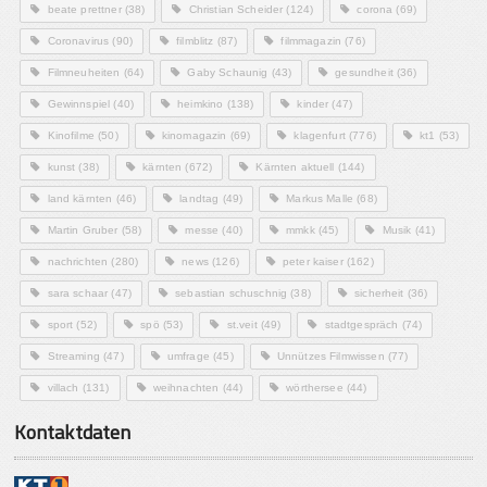
beate prettner
(38)
Christian Scheider
(124)
corona
(69)
Coronavirus
(90)
filmblitz
(87)
filmmagazin
(76)
Filmneuheiten
(64)
Gaby Schaunig
(43)
gesundheit
(36)
Gewinnspiel
(40)
heimkino
(138)
kinder
(47)
Kinofilme
(50)
kinomagazin
(69)
klagenfurt
(776)
kt1
(53)
kunst
(38)
kärnten
(672)
Kärnten aktuell
(144)
land kärnten
(46)
landtag
(49)
Markus Malle
(68)
Martin Gruber
(58)
messe
(40)
mmkk
(45)
Musik
(41)
nachrichten
(280)
news
(126)
peter kaiser
(162)
sara schaar
(47)
sebastian schuschnig
(38)
sicherheit
(36)
sport
(52)
spö
(53)
st.veit
(49)
stadtgespräch
(74)
Streaming
(47)
umfrage
(45)
Unnützes Filmwissen
(77)
villach
(131)
weihnachten
(44)
wörthersee
(44)
Kontaktdaten