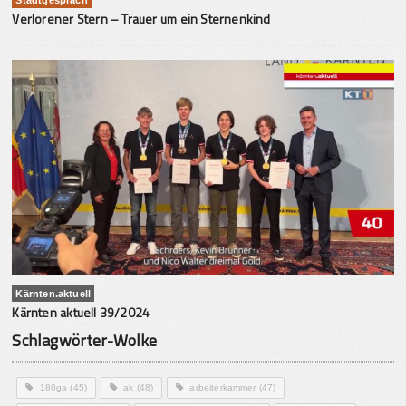
Verlorener Stern – Trauer um ein Sternenkind
Kärnten.aktuell
Kärnten aktuell 39/2024
Schlagwörter-Wolke
180ga
(45)
ak
(48)
arbeiterkammer
(47)