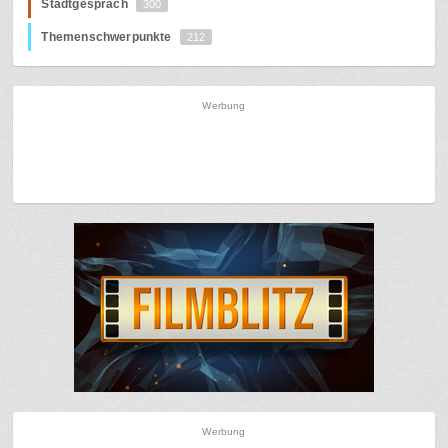
Stadtgespräch
300
Themenschwerpunkte
212
Werbung
Werbung