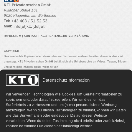
KT1 Privatfernsehen GmbH
Villacher Straße 161
9020 Klagenfurt am Wörthersee
+43 463 / 51 52 53
Tel:
info[at]kt1[dot]at
Mail:
IMPRESSUM
|
KONTAKT
|
AGB
|
DATENSCHUTZERKLÄRUNG
COPYRIGHT:
Das unerlaubte Kopieren oder Verwenden von Texten und anderen Inhalten dieser Website ist
untersagt. KT1 Privatfernsehen GmbH behält sich alle Urheberrechte an Videos, Texten, Bildern
und sonstigen Inhalten dieser Website vor.
Datenschutzinformation
PARTNERLINKS:
Wir verwenden Technologien wie Cookies, um Geräteinformationen zu
speichern und/oder darauf zuzugreifen. Wir tun dies, um das
Surferlebnis zu verbessern und um (nicht) personalisierte Werbung
anzuzeigen. Wenn du diesen Technologien zustimmst, können wir Daten
wie das Surfverhalten oder eindeutige IDs auf dieser Website
verarbeiten. Wenn du deine Zustimmung nicht erteilst oder zurückziehst,
können bestimmte Funktionen beeinträchtigt werden.