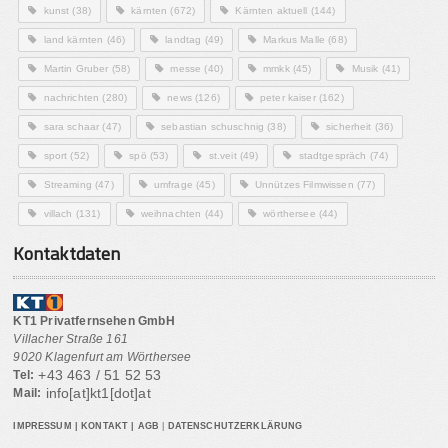
kunst
(38)
kärnten
(672)
Kärnten aktuell
(144)
land kärnten
(46)
landtag
(49)
Markus Malle
(68)
Martin Gruber
(58)
messe
(40)
mmkk
(45)
Musik
(41)
nachrichten
(280)
news
(126)
peter kaiser
(162)
sara schaar
(47)
sebastian schuschnig
(38)
sicherheit
(36)
sport
(52)
spö
(53)
st.veit
(49)
stadtgespräch
(74)
Streaming
(47)
umfrage
(45)
Unnützes Filmwissen
(77)
villach
(131)
weihnachten
(44)
wörthersee
(44)
Kontaktdaten
KT1 Privatfernsehen GmbH
Villacher Straße 161
9020 Klagenfurt am Wörthersee
+43 463 / 51 52 53
Tel:
info[at]kt1[dot]at
Mail:
IMPRESSUM
|
KONTAKT
|
AGB
|
DATENSCHUTZERKLÄRUNG