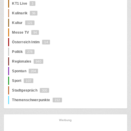
KT1 Live
3
Kulinarik
36
Kultur
121
Messe TV
94
Österreich Intim
14
Politik
278
Regionales
940
Spontan
204
Sport
107
Stadtgespräch
300
Themenschwerpunkte
212
Werbung