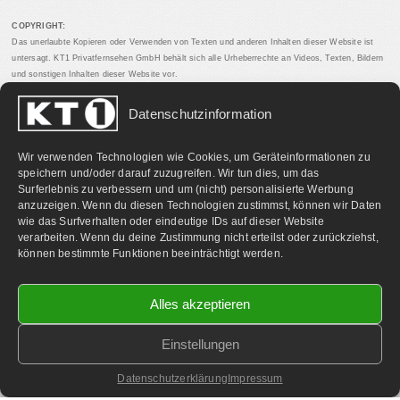
COPYRIGHT:
Das unerlaubte Kopieren oder Verwenden von Texten und anderen Inhalten dieser Website ist
untersagt. KT1 Privatfernsehen GmbH behält sich alle Urheberrechte an Videos, Texten, Bildern
und sonstigen Inhalten dieser Website vor.
Datenschutzinformation
PARTNERLINKS:
Wir verwenden Technologien wie Cookies, um Geräteinformationen zu
speichern und/oder darauf zuzugreifen. Wir tun dies, um das
Surferlebnis zu verbessern und um (nicht) personalisierte Werbung
anzuzeigen. Wenn du diesen Technologien zustimmst, können wir Daten
wie das Surfverhalten oder eindeutige IDs auf dieser Website
verarbeiten. Wenn du deine Zustimmung nicht erteilst oder zurückziehst,
können bestimmte Funktionen beeinträchtigt werden.
Alles akzeptieren
Einstellungen
©
2026 KT1 Privatfernsehen - Alle Rechte vorbehalten.
Homepage & Webbetreuung DF-Media.at
Datenschutzerklärung
Impressum