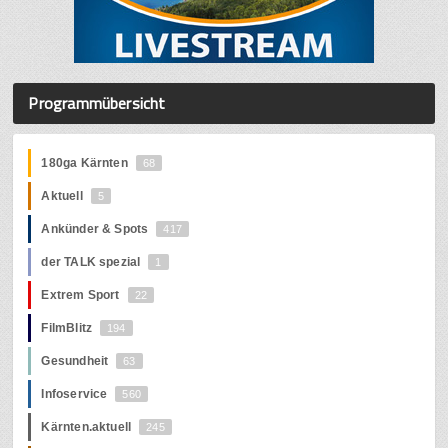
Programmübersicht
180ga Kärnten
68
Aktuell
5
Ankünder & Spots
417
der TALK spezial
1
Extrem Sport
22
FilmBlitz
194
Gesundheit
63
Infoservice
560
Kärnten.aktuell
245