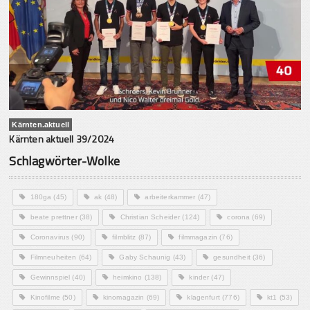
Kärnten.aktuell
Kärnten aktuell 39/2024
Schlagwörter-Wolke
180ga
(45)
ak
(48)
arbeiterkammer
(47)
beate prettner
(38)
Christian Scheider
(124)
corona
(69)
Coronavirus
(90)
filmblitz
(87)
filmmagazin
(76)
Filmneuheiten
(64)
Gaby Schaunig
(43)
gesundheit
(36)
Gewinnspiel
(40)
heimkino
(138)
kinder
(47)
Kinofilme
(50)
kinomagazin
(69)
klagenfurt
(776)
kt1
(53)