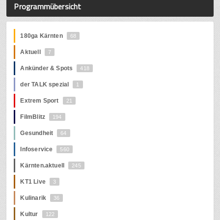
Programmübersicht
180ga Kärnten
68
Aktuell
7
Ankünder & Spots
418
der TALK spezial
1
Extrem Sport
21
FilmBlitz
194
Gesundheit
64
Infoservice
560
Kärnten.aktuell
245
KT1 Live
3
Kulinarik
36
Kultur
122