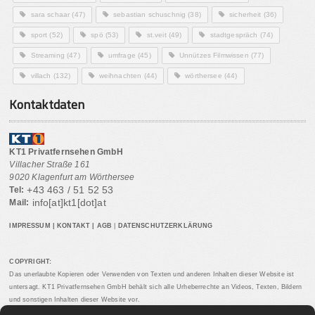
sara schaar
(47)
sebastian schuschnig
(38)
sicherheit
(36)
sport
(52)
spö
(53)
st.veit
(49)
stadtgespräch
(74)
Streaming
(47)
umfrage
(45)
Unnützes Filmwissen
(77)
villach
(132)
weihnachten
(44)
wörthersee
(44)
Kontaktdaten
KT1 Privatfernsehen GmbH
Villacher Straße 161
9020 Klagenfurt am Wörthersee
+43 463 / 51 52 53
Tel:
info[at]kt1[dot]at
Mail:
IMPRESSUM
|
KONTAKT
|
AGB
|
DATENSCHUTZERKLÄRUNG
COPYRIGHT:
Das unerlaubte Kopieren oder Verwenden von Texten und anderen Inhalten dieser Website ist
untersagt. KT1 Privatfernsehen GmbH behält sich alle Urheberrechte an Videos, Texten, Bildern
und sonstigen Inhalten dieser Website vor.