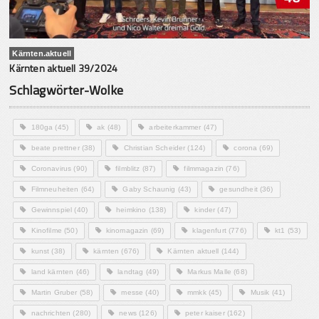
Kärnten.aktuell
Kärnten aktuell 39/2024
Schlagwörter-Wolke
180ga
(45)
ak
(48)
arbeiterkammer
(47)
beate prettner
(38)
Christian Scheider
(124)
corona
(69)
Coronavirus
(90)
filmblitz
(87)
filmmagazin
(76)
Filmneuheiten
(64)
Gaby Schaunig
(43)
gesundheit
(36)
Gewinnspiel
(40)
heimkino
(138)
kinder
(47)
Kinofilme
(50)
kinomagazin
(69)
klagenfurt
(776)
kt1
(53)
kunst
(38)
kärnten
(676)
Kärnten aktuell
(144)
land kärnten
(46)
landtag
(49)
Markus Malle
(68)
Martin Gruber
(58)
messe
(40)
mmkk
(45)
Musik
(41)
nachrichten
(280)
news
(126)
peter kaiser
(162)