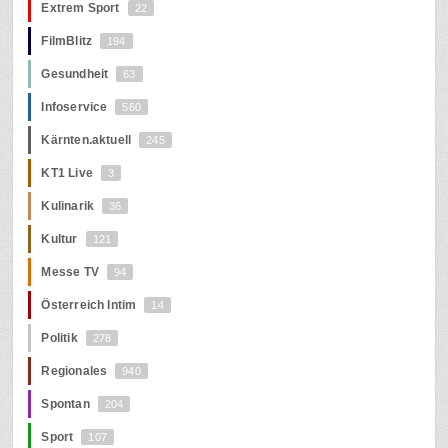
Extrem Sport
22
FilmBlitz
194
Gesundheit
63
Infoservice
560
Kärnten.aktuell
245
KT1 Live
3
Kulinarik
36
Kultur
121
Messe TV
94
Österreich Intim
14
Politik
278
Regionales
940
Spontan
204
Sport
107