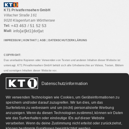
KT1 Privatfernsehen GmbH
Villacher Straße 161
9020 Klagenfurt am Wörthersee
+43 463 / 51 52 53
Tel:
info[at]kt1[dot]at
Mail:
IMPRESSUM
|
KONTAKT
|
AGB
|
DATENSCHUTZERKLÄRUNG
COPYRIGHT:
Das unerlaubte Kopieren oder Verwenden von Texten und anderen Inhalten dieser Website ist
untersagt. KT1 Privatfernsehen GmbH behält sich alle Urheberrechte an Videos, Texten, Bildern
und sonstigen Inhalten dieser Website vor.
Datenschutzinformation
PARTNERLINKS:
Wir verwenden Technologien wie Cookies, um Geräteinformationen zu
speichern und/oder darauf zuzugreifen. Wir tun dies, um das
Surferlebnis zu verbessern und um (nicht) personalisierte Werbung
anzuzeigen. Wenn du diesen Technologien zustimmst, können wir Daten
wie das Surfverhalten oder eindeutige IDs auf dieser Website
verarbeiten. Wenn du deine Zustimmung nicht erteilst oder zurückziehst,
können bestimmte Funktionen beeinträchtigt werden.