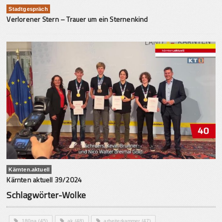
Stadtgespräch
Verlorener Stern – Trauer um ein Sternenkind
Kärnten.aktuell
Kärnten aktuell 39/2024
Schlagwörter-Wolke
180ga
(45)
ak
(48)
arbeiterkammer
(47)