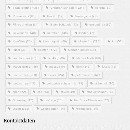
beate prettner
(38)
Christian Scheider
(124)
corona
(69)
Coronavirus
(90)
filmblitz
(87)
filmmagazin
(76)
Filmneuheiten
(64)
Gaby Schaunig
(43)
gesundheit
(36)
Gewinnspiel
(40)
heimkino
(138)
kinder
(47)
Kinofilme
(50)
kinomagazin
(69)
klagenfurt
(776)
kt1
(53)
kunst
(38)
kärnten
(672)
Kärnten aktuell
(144)
land kärnten
(46)
landtag
(49)
Markus Malle
(68)
Martin Gruber
(58)
messe
(40)
mmkk
(45)
Musik
(41)
nachrichten
(280)
news
(126)
peter kaiser
(162)
sara schaar
(47)
sebastian schuschnig
(38)
sicherheit
(36)
sport
(52)
spö
(53)
st.veit
(49)
stadtgespräch
(74)
Streaming
(47)
umfrage
(45)
Unnützes Filmwissen
(77)
villach
(131)
weihnachten
(44)
wörthersee
(44)
Kontaktdaten