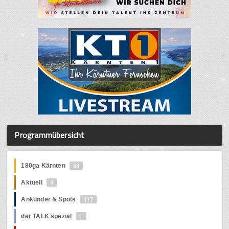
Programmübersicht
180ga Kärnten
68
Aktuell
4
Ankünder & Spots
417
der TALK spezial
1