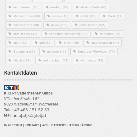
land kärnten
(46)
landtag
(49)
Markus Malle
(68)
Martin Gruber
(58)
messe
(40)
mmkk
(45)
Musik
(41)
nachrichten
(280)
news
(126)
peter kaiser
(162)
sara schaar
(47)
sebastian schuschnig
(38)
sicherheit
(36)
sport
(52)
spö
(53)
st.veit
(49)
stadtgespräch
(74)
Streaming
(47)
umfrage
(45)
Unnützes Filmwissen
(77)
villach
(132)
weihnachten
(44)
wörthersee
(44)
Kontaktdaten
KT1 Privatfernsehen GmbH
Villacher Straße 161
9020 Klagenfurt am Wörthersee
+43 463 / 51 52 53
Tel:
info[at]kt1[dot]at
Mail:
IMPRESSUM
|
KONTAKT
|
AGB
|
DATENSCHUTZERKLÄRUNG