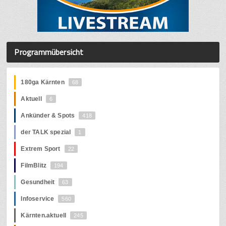
Programmübersicht
180ga Kärnten
68
Aktuell
6
Ankünder & Spots
418
der TALK spezial
1
Extrem Sport
22
FilmBlitz
194
Gesundheit
63
Infoservice
560
Kärnten.aktuell
245