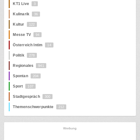
KT1 Live
3
Kulinarik
36
Kultur
122
Messe TV
94
Österreich Intim
14
Politik
278
Regionales
941
Spontan
204
Sport
107
Stadtgespräch
300
Themenschwerpunkte
212
Werbung