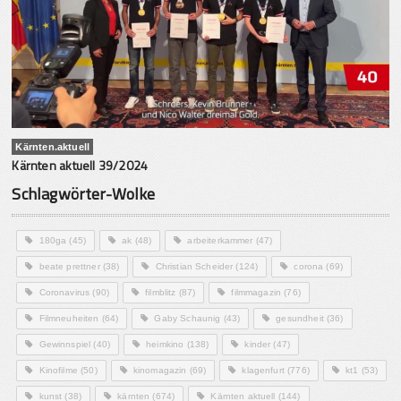
Kärnten.aktuell
Kärnten aktuell 39/2024
Schlagwörter-Wolke
180ga
(45)
ak
(48)
arbeiterkammer
(47)
beate prettner
(38)
Christian Scheider
(124)
corona
(69)
Coronavirus
(90)
filmblitz
(87)
filmmagazin
(76)
Filmneuheiten
(64)
Gaby Schaunig
(43)
gesundheit
(36)
Gewinnspiel
(40)
heimkino
(138)
kinder
(47)
Kinofilme
(50)
kinomagazin
(69)
klagenfurt
(776)
kt1
(53)
kunst
(38)
kärnten
(674)
Kärnten aktuell
(144)