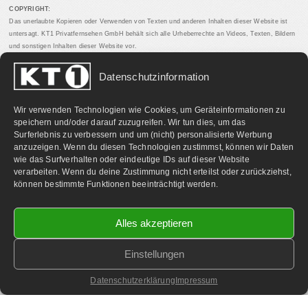
COPYRIGHT:
Das unerlaubte Kopieren oder Verwenden von Texten und anderen Inhalten dieser Website ist
untersagt. KT1 Privatfernsehen GmbH behält sich alle Urheberrechte an Videos, Texten, Bildern
und sonstigen Inhalten dieser Website vor.
Datenschutzinformation
PARTNERLINKS:
Wir verwenden Technologien wie Cookies, um Geräteinformationen zu
speichern und/oder darauf zuzugreifen. Wir tun dies, um das
Surferlebnis zu verbessern und um (nicht) personalisierte Werbung
anzuzeigen. Wenn du diesen Technologien zustimmst, können wir Daten
wie das Surfverhalten oder eindeutige IDs auf dieser Website
verarbeiten. Wenn du deine Zustimmung nicht erteilst oder zurückziehst,
können bestimmte Funktionen beeinträchtigt werden.
Alles akzeptieren
Einstellungen
©
2026 KT1 Privatfernsehen - Alle Rechte vorbehalten.
Homepage & Webbetreuung DF-Media.at
Datenschutzerklärung
Impressum