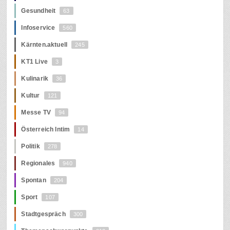
Gesundheit
63
Infoservice
560
Kärnten.aktuell
245
KT1 Live
3
Kulinarik
36
Kultur
121
Messe TV
94
Österreich Intim
14
Politik
278
Regionales
940
Spontan
204
Sport
107
Stadtgespräch
300