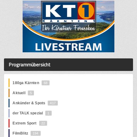
Programmübersicht
180ga Kärnten
68
Aktuell
5
Ankünder & Spots
417
der TALK spezial
1
Extrem Sport
22
FilmBlitz
194