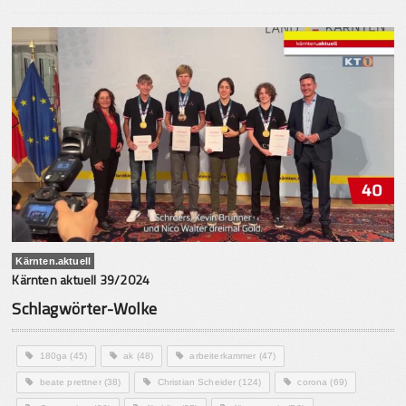
Kärnten.aktuell
Kärnten aktuell 39/2024
Schlagwörter-Wolke
180ga
(45)
ak
(48)
arbeiterkammer
(47)
beate prettner
(38)
Christian Scheider
(124)
corona
(69)