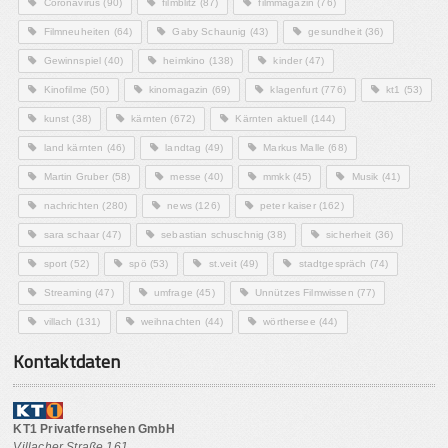
Coronavirus
(90)
filmblitz
(87)
filmmagazin
(76)
Filmneuheiten
(64)
Gaby Schaunig
(43)
gesundheit
(36)
Gewinnspiel
(40)
heimkino
(138)
kinder
(47)
Kinofilme
(50)
kinomagazin
(69)
klagenfurt
(776)
kt1
(53)
kunst
(38)
kärnten
(672)
Kärnten aktuell
(144)
land kärnten
(46)
landtag
(49)
Markus Malle
(68)
Martin Gruber
(58)
messe
(40)
mmkk
(45)
Musik
(41)
nachrichten
(280)
news
(126)
peter kaiser
(162)
sara schaar
(47)
sebastian schuschnig
(38)
sicherheit
(36)
sport
(52)
spö
(53)
st.veit
(49)
stadtgespräch
(74)
Streaming
(47)
umfrage
(45)
Unnützes Filmwissen
(77)
villach
(131)
weihnachten
(44)
wörthersee
(44)
Kontaktdaten
KT1 Privatfernsehen GmbH
Villacher Straße 161