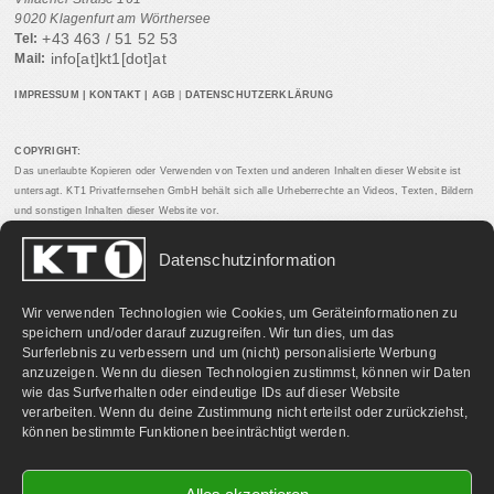
9020 Klagenfurt am Wörthersee
+43 463 / 51 52 53
Tel:
info[at]kt1[dot]at
Mail:
IMPRESSUM
|
KONTAKT
|
AGB
|
DATENSCHUTZERKLÄRUNG
COPYRIGHT:
Das unerlaubte Kopieren oder Verwenden von Texten und anderen Inhalten dieser Website ist
untersagt. KT1 Privatfernsehen GmbH behält sich alle Urheberrechte an Videos, Texten, Bildern
und sonstigen Inhalten dieser Website vor.
Datenschutzinformation
PARTNERLINKS:
Wir verwenden Technologien wie Cookies, um Geräteinformationen zu
speichern und/oder darauf zuzugreifen. Wir tun dies, um das
Surferlebnis zu verbessern und um (nicht) personalisierte Werbung
anzuzeigen. Wenn du diesen Technologien zustimmst, können wir Daten
wie das Surfverhalten oder eindeutige IDs auf dieser Website
verarbeiten. Wenn du deine Zustimmung nicht erteilst oder zurückziehst,
können bestimmte Funktionen beeinträchtigt werden.