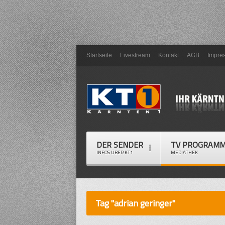
Startseite
Livestream
Kontakt
AGB
Impre
DER SENDER
TV PROGRAM
INFOS ÜBER KT1
MEDIATHEK
Tag "adrian geringer"