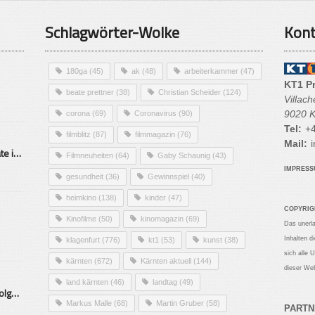
Schlagwörter-Wolke
Kont
180ga
(45)
ak
(48)
arbeiterkammer
(47)
KT1 P
beate prettner
(38)
Christian Scheider
(124)
Villac
9020 K
corona
(69)
Coronavirus
(90)
Tel:
+4
filmblitz
(87)
filmmagazin
(76)
Mail:
i
Alarmierende Selbstmordrate in Kärnten
Filmneuheiten
(64)
Gaby Schaunig
(43)
IMPRES
gesundheit
(36)
Gewinnspiel
(40)
heimkino
(138)
kinder
(47)
COPYRIG
Kinofilme
(50)
kinomagazin
(69)
Das unerl
Inhalten d
klagenfurt
(776)
kt1
(53)
kunst
(38)
sich alle 
kärnten
(672)
Kärnten aktuell
(144)
dieser Web
land kärnten
(46)
landtag
(49)
Mittelstand – Fit fürs Land Folge 9- Konditor
Markus Malle
(68)
Martin Gruber
(58)
PARTN