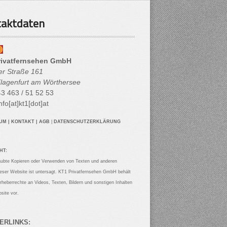
aktdaten
rivatfernsehen GmbH
her Straße 161
lagenfurt am Wörthersee
3 463 / 51 52 53
nfo[at]kt1[dot]at
SUM
|
KONTAKT
|
AGB
|
DATENSCHUTZERKLÄRUNG
HT:
aubte Kopieren oder Verwenden von Texten und anderen
ieser Website ist untersagt. KT1 Privatfernsehen GmbH behält
Urheberrechte an Videos, Texten, Bildern und sonstigen Inhalten
site vor.
ERLINKS: