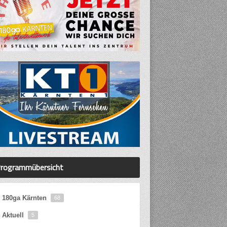
rogrammübersicht
180ga Kärnten
68
Aktuell
5