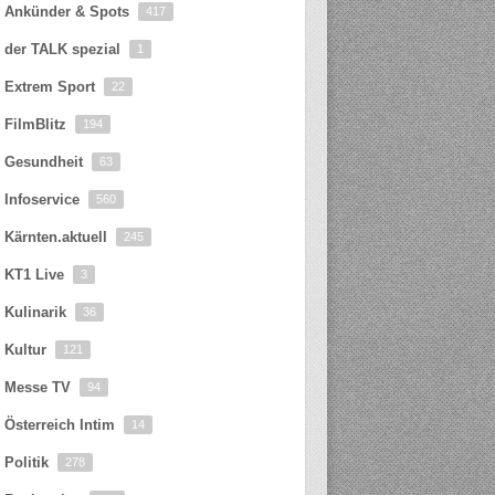
Ankünder & Spots
417
der TALK spezial
1
Extrem Sport
22
FilmBlitz
194
Gesundheit
63
Infoservice
560
Kärnten.aktuell
245
KT1 Live
3
Kulinarik
36
Kultur
121
Messe TV
94
Österreich Intim
14
Politik
278