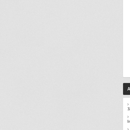
A
3
I