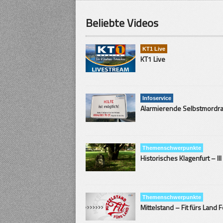
Beliebte Videos
KT1 Live
KT1 Live
Infoservice
Themenschwerpunkte
Historisches Klagenfurt – III
Themenschwerpunkte