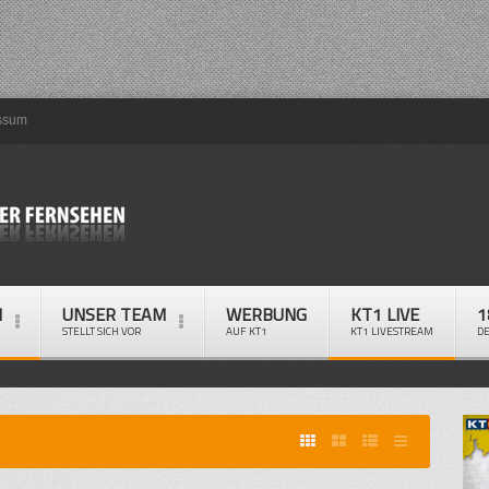
ssum
M
UNSER TEAM
WERBUNG
KT1 LIVE
1
STELLT SICH VOR
AUF KT1
KT1 LIVESTREAM
D