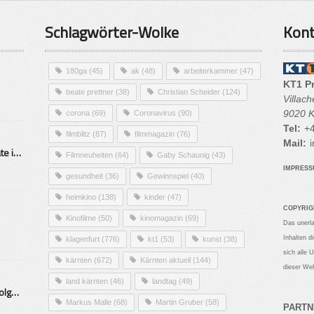
Schlagwörter-Wolke
Kont
180ga
(45)
ak
(48)
arbeiterkammer
(47)
KT1 P
beate prettner
(38)
Christian Scheider
(124)
Villac
9020 K
corona
(69)
Coronavirus
(90)
Tel:
+4
filmblitz
(87)
filmmagazin
(76)
Mail:
i
Alarmierende Selbstmordrate in Kärnten
Filmneuheiten
(64)
Gaby Schaunig
(43)
IMPRES
gesundheit
(36)
Gewinnspiel
(40)
heimkino
(138)
kinder
(47)
COPYRIG
Kinofilme
(50)
kinomagazin
(69)
Das unerl
Inhalten d
klagenfurt
(776)
kt1
(53)
kunst
(38)
sich alle 
kärnten
(672)
Kärnten aktuell
(144)
dieser Web
land kärnten
(46)
landtag
(49)
Mittelstand – Fit fürs Land Folge 9- Konditor
Markus Malle
(68)
Martin Gruber
(58)
PARTN