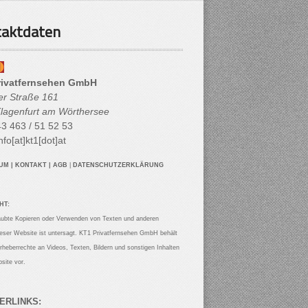
aktdaten
rivatfernsehen GmbH
her Straße 161
lagenfurt am Wörthersee
3 463 / 51 52 53
nfo[at]kt1[dot]at
SUM
|
KONTAKT
|
AGB
|
DATENSCHUTZERKLÄRUNG
HT:
aubte Kopieren oder Verwenden von Texten und anderen
ieser Website ist untersagt. KT1 Privatfernsehen GmbH behält
Urheberrechte an Videos, Texten, Bildern und sonstigen Inhalten
site vor.
ERLINKS: