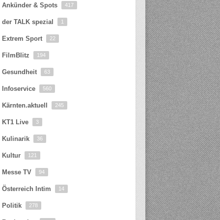
Ankünder & Spots
417
der TALK spezial
1
Extrem Sport
22
FilmBlitz
194
Gesundheit
63
Infoservice
560
Kärnten.aktuell
245
KT1 Live
3
Kulinarik
36
Kultur
121
Messe TV
94
Österreich Intim
14
Politik
278