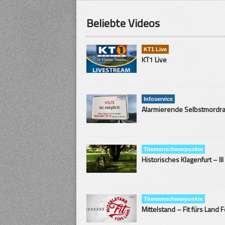
Beliebte Videos
KT1 Live
KT1 Live
Infoservice
Themenschwerpunkte
Historisches Klagenfurt – III
Themenschwerpunkte