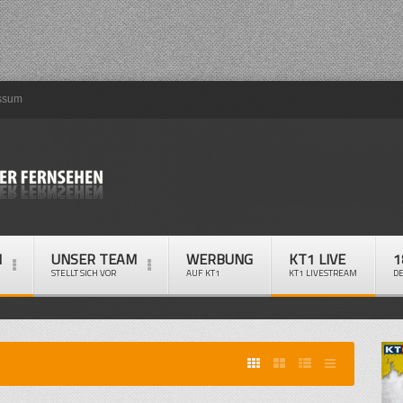
ssum
M
UNSER TEAM
WERBUNG
KT1 LIVE
1
STELLT SICH VOR
AUF KT1
KT1 LIVESTREAM
D