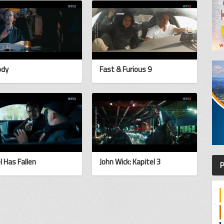
ody
Fast & Furious 9
l Has Fallen
John Wick: Kapitel 3
P