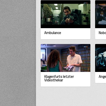
Ambulance
Nob
Klagenfurts letzter
Ange
Videothekar