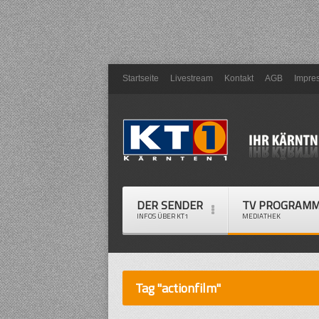
Startseite
Livestream
Kontakt
AGB
Impre
DER SENDER
TV PROGRAM
INFOS ÜBER KT1
MEDIATHEK
Tag "actionfilm"