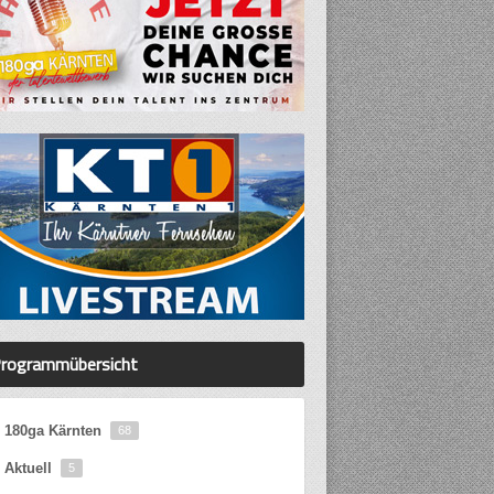
rogrammübersicht
180ga Kärnten
68
Aktuell
5