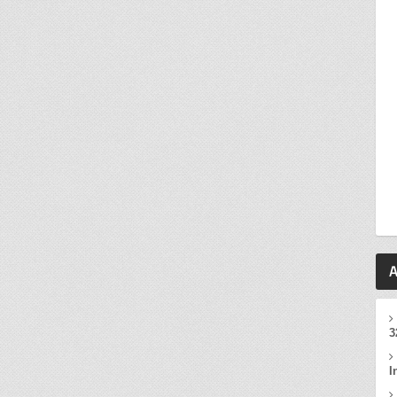
A
3
I