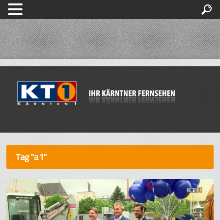
Tag "a1"