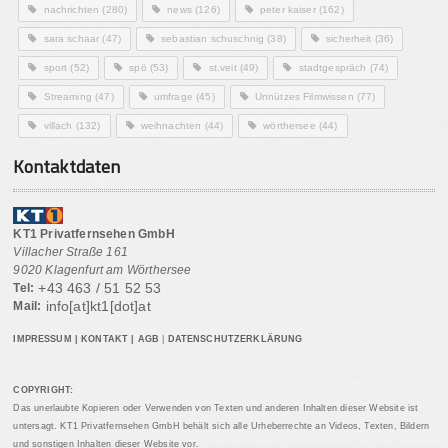
nachrichten
(280)
news
(126)
peter kaiser
(162)
sara schaar
(47)
sebastian schuschnig
(38)
sicherheit
(36)
sport
(52)
spö
(53)
st.veit
(49)
stadtgespräch
(74)
Streaming
(47)
umfrage
(45)
Unnützes Filmwissen
(77)
villach
(132)
weihnachten
(44)
wörthersee
(44)
Kontaktdaten
KT1 Privatfernsehen GmbH
Villacher Straße 161
9020 Klagenfurt am Wörthersee
+43 463 / 51 52 53
Tel:
info[at]kt1[dot]at
Mail:
IMPRESSUM
|
KONTAKT
|
AGB
|
DATENSCHUTZERKLÄRUNG
COPYRIGHT:
Das unerlaubte Kopieren oder Verwenden von Texten und anderen Inhalten dieser Website ist
untersagt. KT1 Privatfernsehen GmbH behält sich alle Urheberrechte an Videos, Texten, Bildern
und sonstigen Inhalten dieser Website vor.