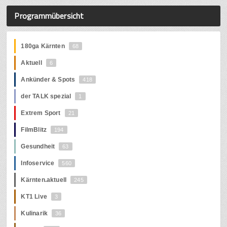
Programmübersicht
180ga Kärnten
68
Aktuell
6
Ankünder & Spots
418
der TALK spezial
1
Extrem Sport
21
FilmBlitz
194
Gesundheit
63
Infoservice
560
Kärnten.aktuell
245
KT1 Live
3
Kulinarik
36