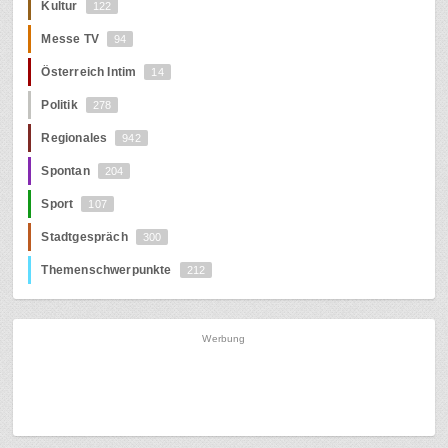
Kultur
122
Messe TV
94
Österreich Intim
14
Politik
278
Regionales
942
Spontan
204
Sport
107
Stadtgespräch
300
Themenschwerpunkte
212
Werbung