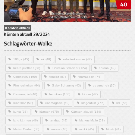
Kärnten.aktuell
Kärnten aktuell 39/2024
Schlagwörter-Wolke
180ga
(45)
ak
(48)
arbeiterkammer
(47)
beate prettner
(38)
Christian Scheider
(124)
corona
(69)
Coronavirus
(90)
filmblitz
(87)
filmmagazin
(76)
Filmneuheiten
(64)
Gaby Schaunig
(43)
gesundheit
(36)
Gewinnspiel
(40)
heimkino
(138)
kinder
(47)
Kinofilme
(50)
kinomagazin
(69)
klagenfurt
(776)
kt1
(53)
kunst
(38)
kärnten
(675)
Kärnten aktuell
(144)
land kärnten
(46)
landtag
(49)
Markus Malle
(68)
Martin Gruber
(58)
messe
(40)
mmkk
(45)
Musik
(41)