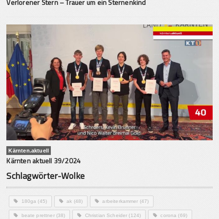
Verlorener Stern – Trauer um ein Sternenkind
Kärnten.aktuell
Kärnten aktuell 39/2024
Schlagwörter-Wolke
180ga
(45)
ak
(48)
arbeiterkammer
(47)
beate prettner
(38)
Christian Scheider
(124)
corona
(69)