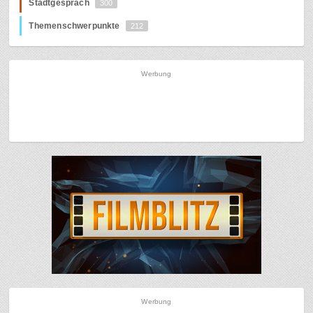
Stadtgespräch
300
Themenschwerpunkte
212
Werbung
Werbung