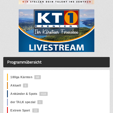
Programmübersicht
180ga Kärnten
68
Aktuell
6
Ankünder & Spots
418
der TALK spezial
1
Extrem Sport
22