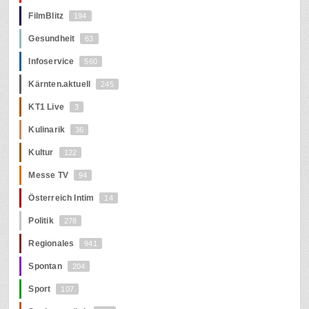
FilmBlitz
194
Gesundheit
63
Infoservice
560
Kärnten.aktuell
245
KT1 Live
3
Kulinarik
36
Kultur
122
Messe TV
94
Österreich Intim
14
Politik
278
Regionales
941
Spontan
204
Sport
107