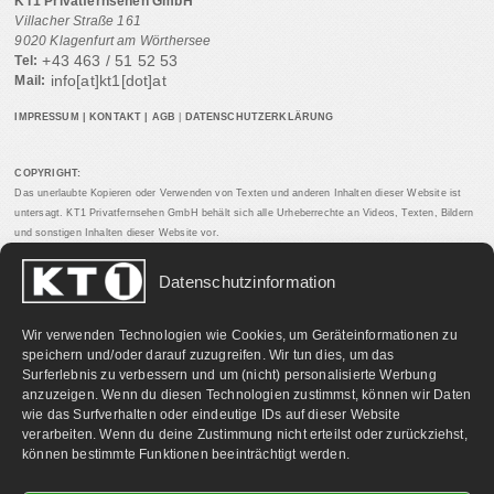
KT1 Privatfernsehen GmbH
Villacher Straße 161
9020 Klagenfurt am Wörthersee
+43 463 / 51 52 53
Tel:
info[at]kt1[dot]at
Mail:
IMPRESSUM
|
KONTAKT
|
AGB
|
DATENSCHUTZERKLÄRUNG
COPYRIGHT:
Das unerlaubte Kopieren oder Verwenden von Texten und anderen Inhalten dieser Website ist
untersagt. KT1 Privatfernsehen GmbH behält sich alle Urheberrechte an Videos, Texten, Bildern
und sonstigen Inhalten dieser Website vor.
Datenschutzinformation
PARTNERLINKS:
Wir verwenden Technologien wie Cookies, um Geräteinformationen zu
speichern und/oder darauf zuzugreifen. Wir tun dies, um das
Surferlebnis zu verbessern und um (nicht) personalisierte Werbung
anzuzeigen. Wenn du diesen Technologien zustimmst, können wir Daten
wie das Surfverhalten oder eindeutige IDs auf dieser Website
verarbeiten. Wenn du deine Zustimmung nicht erteilst oder zurückziehst,
können bestimmte Funktionen beeinträchtigt werden.