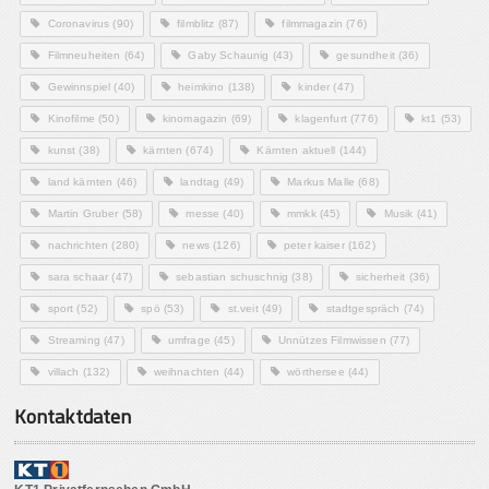
Coronavirus
(90)
filmblitz
(87)
filmmagazin
(76)
Filmneuheiten
(64)
Gaby Schaunig
(43)
gesundheit
(36)
Gewinnspiel
(40)
heimkino
(138)
kinder
(47)
Kinofilme
(50)
kinomagazin
(69)
klagenfurt
(776)
kt1
(53)
kunst
(38)
kärnten
(674)
Kärnten aktuell
(144)
land kärnten
(46)
landtag
(49)
Markus Malle
(68)
Martin Gruber
(58)
messe
(40)
mmkk
(45)
Musik
(41)
nachrichten
(280)
news
(126)
peter kaiser
(162)
sara schaar
(47)
sebastian schuschnig
(38)
sicherheit
(36)
sport
(52)
spö
(53)
st.veit
(49)
stadtgespräch
(74)
Streaming
(47)
umfrage
(45)
Unnützes Filmwissen
(77)
villach
(132)
weihnachten
(44)
wörthersee
(44)
Kontaktdaten