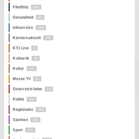
FilmBlitz
194
Gesundheit
63
Infoservice
560
Kärnten.aktuell
245
KT1 Live
3
Kulinarik
36
Kultur
121
Messe TV
94
Österreich Intim
14
Politik
278
Regionales
940
Spontan
204
Sport
107