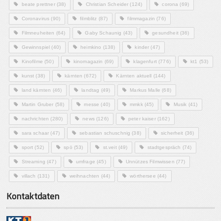
beate prettner
(38)
Christian Scheider
(124)
corona
(69)
Coronavirus
(90)
filmblitz
(87)
filmmagazin
(76)
Filmneuheiten
(64)
Gaby Schaunig
(43)
gesundheit
(36)
Gewinnspiel
(40)
heimkino
(138)
kinder
(47)
Kinofilme
(50)
kinomagazin
(69)
klagenfurt
(776)
kt1
(53)
kunst
(38)
kärnten
(672)
Kärnten aktuell
(144)
land kärnten
(46)
landtag
(49)
Markus Malle
(68)
Martin Gruber
(58)
messe
(40)
mmkk
(45)
Musik
(41)
nachrichten
(280)
news
(126)
peter kaiser
(162)
sara schaar
(47)
sebastian schuschnig
(38)
sicherheit
(36)
sport
(52)
spö
(53)
st.veit
(49)
stadtgespräch
(74)
Streaming
(47)
umfrage
(45)
Unnützes Filmwissen
(77)
villach
(131)
weihnachten
(44)
wörthersee
(44)
Kontaktdaten