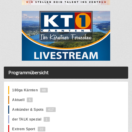
Programmübersicht
180ga Kärnten
68
Aktuell
5
Ankünder & Spots
417
der TALK spezial
1
Extrem Sport
22