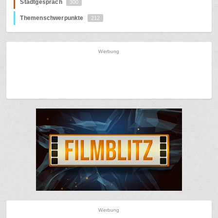
Stadtgespräch
300
Themenschwerpunkte
212
Werbung
Werbung