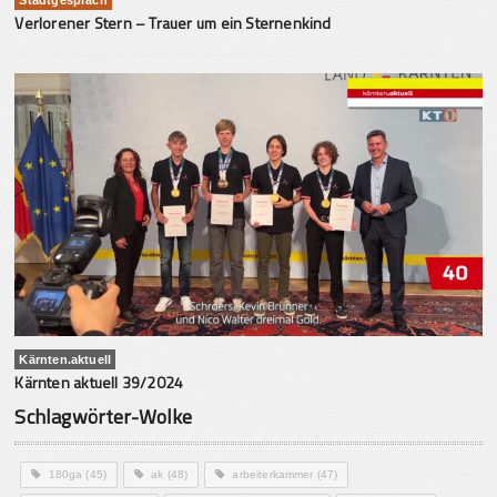
Verlorener Stern – Trauer um ein Sternenkind
Kärnten.aktuell
Kärnten aktuell 39/2024
Schlagwörter-Wolke
180ga
(45)
ak
(48)
arbeiterkammer
(47)