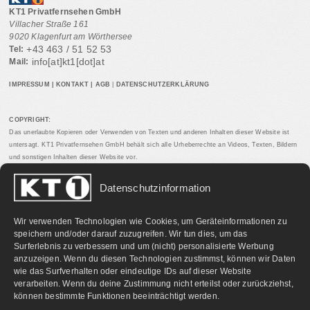
KT1 Privatfernsehen GmbH
Villacher Straße 161
9020 Klagenfurt am Wörthersee
+43 463 / 51 52 53
Tel:
info[at]kt1[dot]at
Mail:
IMPRESSUM
|
KONTAKT
|
AGB
|
DATENSCHUTZERKLÄRUNG
COPYRIGHT:
Das unerlaubte Kopieren oder Verwenden von Texten und anderen Inhalten dieser Website ist
untersagt. KT1 Privatfernsehen GmbH behält sich alle Urheberrechte an Videos, Texten, Bildern
und sonstigen Inhalten dieser Website vor.
Datenschutzinformation
PARTNERLINKS:
Wir verwenden Technologien wie Cookies, um Geräteinformationen zu
speichern und/oder darauf zuzugreifen. Wir tun dies, um das
Surferlebnis zu verbessern und um (nicht) personalisierte Werbung
anzuzeigen. Wenn du diesen Technologien zustimmst, können wir Daten
wie das Surfverhalten oder eindeutige IDs auf dieser Website
verarbeiten. Wenn du deine Zustimmung nicht erteilst oder zurückziehst,
können bestimmte Funktionen beeinträchtigt werden.