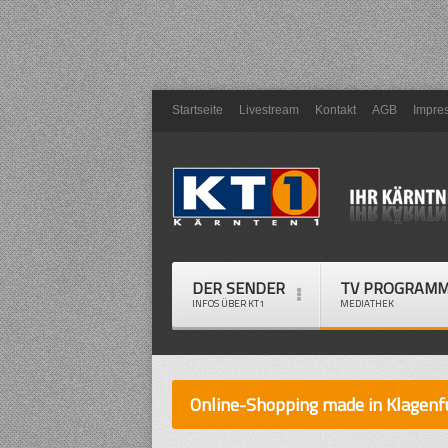
Startseite
Livestream
Kontakt
AGB
Impre
DER SENDER
TV PROGRAM
INFOS ÜBER KT1
MEDIATHEK
Online-Shopping made in Klagenf