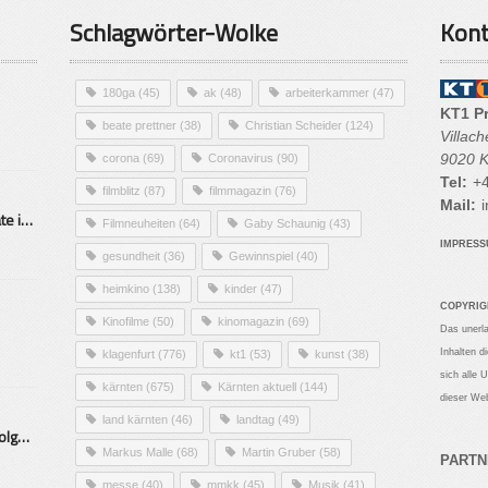
Schlagwörter-Wolke
Kont
180ga
(45)
ak
(48)
arbeiterkammer
(47)
KT1 P
beate prettner
(38)
Christian Scheider
(124)
Villac
9020 K
corona
(69)
Coronavirus
(90)
Tel:
+4
filmblitz
(87)
filmmagazin
(76)
Mail:
i
Alarmierende Selbstmordrate in Kärnten
Filmneuheiten
(64)
Gaby Schaunig
(43)
IMPRES
gesundheit
(36)
Gewinnspiel
(40)
heimkino
(138)
kinder
(47)
COPYRIG
Kinofilme
(50)
kinomagazin
(69)
Das unerl
Inhalten d
klagenfurt
(776)
kt1
(53)
kunst
(38)
sich alle 
kärnten
(675)
Kärnten aktuell
(144)
dieser Web
land kärnten
(46)
landtag
(49)
Mittelstand – Fit fürs Land Folge 9- Konditor
Markus Malle
(68)
Martin Gruber
(58)
PARTN
messe
(40)
mmkk
(45)
Musik
(41)