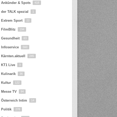
Ankünder & Spots
418
der TALK spezial
1
Extrem Sport
22
FilmBlitz
194
Gesundheit
63
Infoservice
560
Kärnten.aktuell
245
KT1 Live
3
Kulinarik
36
Kultur
122
Messe TV
94
Österreich Intim
14
Politik
278