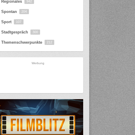
Regionales
942
Spontan
204
Sport
107
Stadtgespräch
300
Themenschwerpunkte
212
Werbung