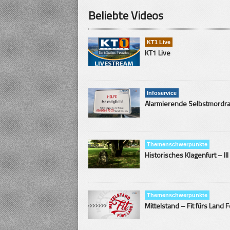
Beliebte Videos
KT1 Live
KT1 Live
Infoservice
Themenschwerpunkte
Historisches Klagenfurt – III
Themenschwerpunkte