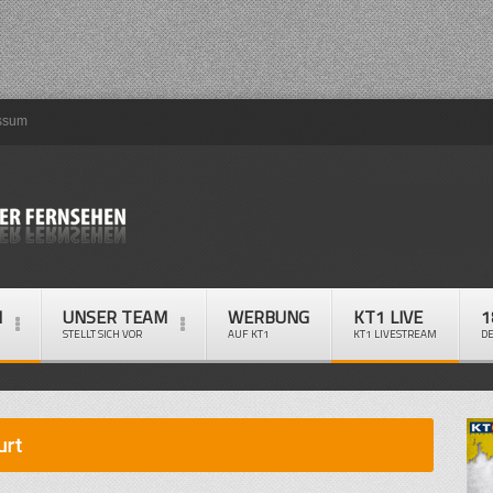
ssum
M
UNSER TEAM
WERBUNG
KT1 LIVE
1
STELLT SICH VOR
AUF KT1
KT1 LIVESTREAM
D
urt