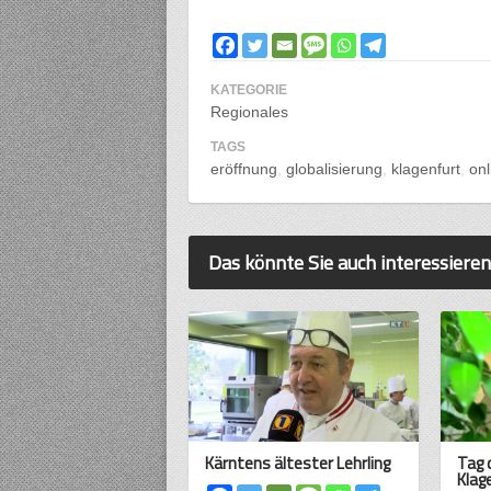
KATEGORIE
Regionales
TAGS
eröffnung
globalisierung
klagenfurt
on
Das könnte Sie auch interessieren
Kärntens ältester Lehrling
Tag 
Klag