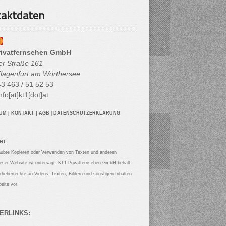
aktdaten
rivatfernsehen GmbH
her Straße 161
lagenfurt am Wörthersee
3 463 / 51 52 53
nfo[at]kt1[dot]at
SUM
|
KONTAKT
|
AGB
|
DATENSCHUTZERKLÄRUNG
HT:
aubte Kopieren oder Verwenden von Texten und anderen
ieser Website ist untersagt. KT1 Privatfernsehen GmbH behält
Urheberrechte an Videos, Texten, Bildern und sonstigen Inhalten
site vor.
ERLINKS: