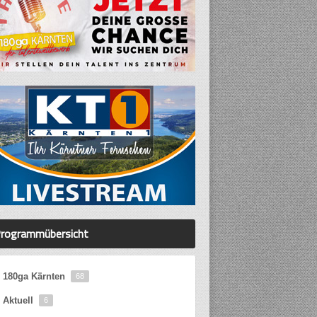
rogrammübersicht
180ga Kärnten
68
Aktuell
6