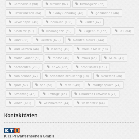
Coronavirus
(90)
filmblitz
(87)
filmmagazin
(76)
Filmneuheiten
(64)
Gaby Schaunig
(43)
gesundheit
(36)
Gewinnspiel
(40)
heimkino
(138)
kinder
(47)
Kinofilme
(50)
kinomagazin
(69)
klagenfurt
(776)
kt1
(53)
kunst
(38)
kärnten
(672)
Kärnten aktuell
(144)
land kärnten
(46)
landtag
(49)
Markus Malle
(68)
Martin Gruber
(58)
messe
(40)
mmkk
(45)
Musik
(41)
nachrichten
(280)
news
(126)
peter kaiser
(162)
sara schaar
(47)
sebastian schuschnig
(38)
sicherheit
(36)
sport
(52)
spö
(53)
st.veit
(49)
stadtgespräch
(74)
Streaming
(47)
umfrage
(45)
Unnützes Filmwissen
(77)
villach
(131)
weihnachten
(44)
wörthersee
(44)
Kontaktdaten
KT1 Privatfernsehen GmbH