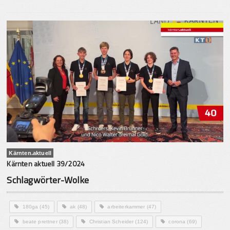
Kärnten.aktuell
Kärnten aktuell 39/2024
Schlagwörter-Wolke
180ga
(45)
ak
(48)
arbeiterkammer
(47)
beate prettner
(38)
Christian Scheider
(124)
corona
(69)