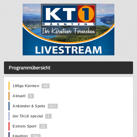
Programmübersicht
180ga Kärnten
68
Aktuell
5
Ankünder & Spots
417
der TALK spezial
1
Extrem Sport
22
FilmBlitz
194