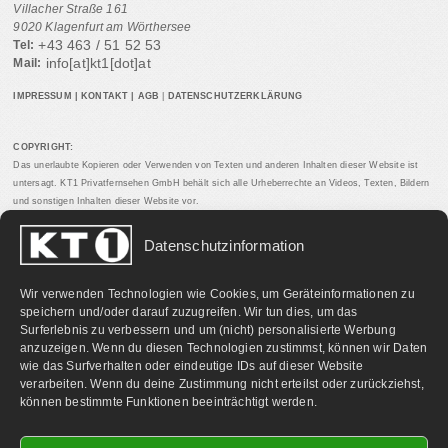
Villacher Straße 161
9020 Klagenfurt am Wörthersee
+43 463 / 51 52 53
Tel:
info[at]kt1[dot]at
Mail:
IMPRESSUM
|
KONTAKT
|
AGB
|
DATENSCHUTZERKLÄRUNG
COPYRIGHT:
Das unerlaubte Kopieren oder Verwenden von Texten und anderen Inhalten dieser Website ist
untersagt. KT1 Privatfernsehen GmbH behält sich alle Urheberrechte an Videos, Texten, Bildern
und sonstigen Inhalten dieser Website vor.
Datenschutzinformation
PARTNERLINKS:
Wir verwenden Technologien wie Cookies, um Geräteinformationen zu
speichern und/oder darauf zuzugreifen. Wir tun dies, um das
Surferlebnis zu verbessern und um (nicht) personalisierte Werbung
anzuzeigen. Wenn du diesen Technologien zustimmst, können wir Daten
wie das Surfverhalten oder eindeutige IDs auf dieser Website
verarbeiten. Wenn du deine Zustimmung nicht erteilst oder zurückziehst,
können bestimmte Funktionen beeinträchtigt werden.