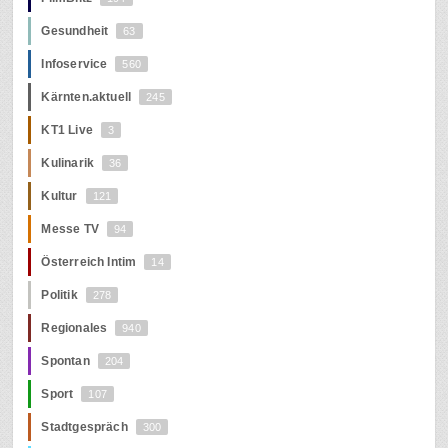
Gesundheit
63
Infoservice
560
Kärnten.aktuell
245
KT1 Live
3
Kulinarik
36
Kultur
121
Messe TV
94
Österreich Intim
14
Politik
278
Regionales
940
Spontan
204
Sport
107
Stadtgespräch
300