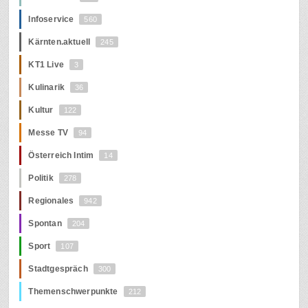
Infoservice
560
Kärnten.aktuell
245
KT1 Live
3
Kulinarik
36
Kultur
122
Messe TV
94
Österreich Intim
14
Politik
278
Regionales
942
Spontan
204
Sport
107
Stadtgespräch
300
Themenschwerpunkte
212