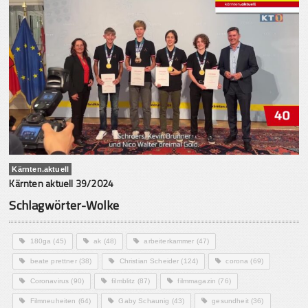
Kärnten.aktuell
Kärnten aktuell 39/2024
Schlagwörter-Wolke
180ga
(45)
ak
(48)
arbeiterkammer
(47)
beate prettner
(38)
Christian Scheider
(124)
corona
(69)
Coronavirus
(90)
filmblitz
(87)
filmmagazin
(76)
Filmneuheiten
(64)
Gaby Schaunig
(43)
gesundheit
(36)