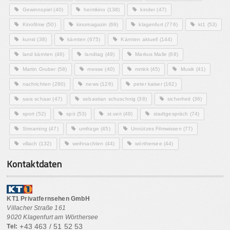
Gewinnspiel
(40)
heimkino
(138)
kinder
(47)
Kinofilme
(50)
kinomagazin
(69)
klagenfurt
(776)
kt1
(53)
kunst
(38)
kärnten
(675)
Kärnten aktuell
(144)
land kärnten
(46)
landtag
(49)
Markus Malle
(68)
Martin Gruber
(58)
messe
(40)
mmkk
(45)
Musik
(41)
nachrichten
(280)
news
(126)
peter kaiser
(162)
sara schaar
(47)
sebastian schuschnig
(38)
sicherheit
(36)
sport
(52)
spö
(53)
st.veit
(49)
stadtgespräch
(74)
Streaming
(47)
umfrage
(45)
Unnützes Filmwissen
(77)
villach
(132)
weihnachten
(44)
wörthersee
(44)
Kontaktdaten
KT1 Privatfernsehen GmbH
Villacher Straße 161
9020 Klagenfurt am Wörthersee
+43 463 / 51 52 53
Tel: