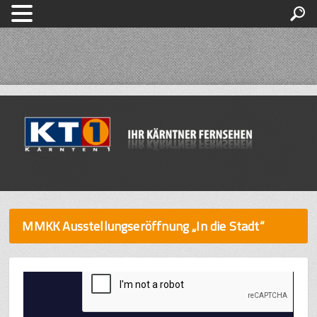
MMKK Ausstellungseröffnung „In die Stadt“