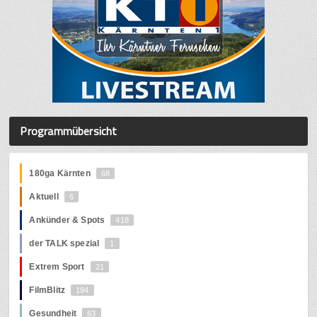
Programmübersicht
180ga Kärnten
68
Aktuell
6
Ankünder & Spots
418
der TALK spezial
1
Extrem Sport
21
FilmBlitz
194
Gesundheit
63