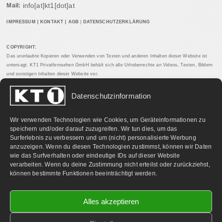
info[at]kt1[dot]at
Mail:
IMPRESSUM
|
KONTAKT
|
AGB
|
DATENSCHUTZERKLÄRUNG
COPYRIGHT:
Das unerlaubte Kopieren oder Verwenden von Texten und anderen Inhalten dieser Website ist
untersagt. KT1 Privatfernsehen GmbH behält sich alle Urheberrechte an Videos, Texten, Bildern
und sonstigen Inhalten dieser Website vor.
Datenschutzinformation
PARTNERLINKS:
Wir verwenden Technologien wie Cookies, um Geräteinformationen zu
speichern und/oder darauf zuzugreifen. Wir tun dies, um das
Surferlebnis zu verbessern und um (nicht) personalisierte Werbung
anzuzeigen. Wenn du diesen Technologien zustimmst, können wir Daten
wie das Surfverhalten oder eindeutige IDs auf dieser Website
verarbeiten. Wenn du deine Zustimmung nicht erteilst oder zurückziehst,
können bestimmte Funktionen beeinträchtigt werden.
Alles akzeptieren