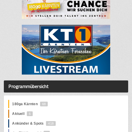
Programmübersicht
180ga Kärnten
68
Aktuell
6
Ankünder & Spots
418