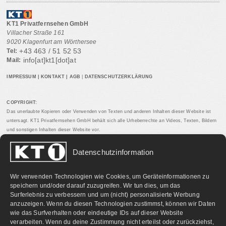
KT1 Privatfernsehen GmbH
Villacher Straße 161
9020 Klagenfurt am Wörthersee
+43 463 / 51 52 53
Tel:
info[at]kt1[dot]at
Mail:
IMPRESSUM
|
KONTAKT
|
AGB
|
DATENSCHUTZERKLÄRUNG
COPYRIGHT:
Das unerlaubte Kopieren oder Verwenden von Texten und anderen Inhalten dieser Website ist
untersagt. KT1 Privatfernsehen GmbH behält sich alle Urheberrechte an Videos, Texten, Bildern
und sonstigen Inhalten dieser Website vor.
Datenschutzinformation
PARTNERLINKS:
Wir verwenden Technologien wie Cookies, um Geräteinformationen zu
speichern und/oder darauf zuzugreifen. Wir tun dies, um das
Surferlebnis zu verbessern und um (nicht) personalisierte Werbung
anzuzeigen. Wenn du diesen Technologien zustimmst, können wir Daten
wie das Surfverhalten oder eindeutige IDs auf dieser Website
verarbeiten. Wenn du deine Zustimmung nicht erteilst oder zurückziehst,