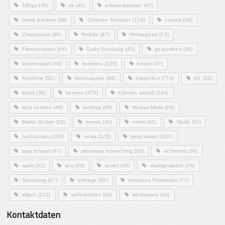
180ga
(45)
ak
(48)
arbeiterkammer
(47)
beate prettner
(38)
Christian Scheider
(124)
corona
(69)
Coronavirus
(90)
filmblitz
(87)
filmmagazin
(76)
Filmneuheiten
(64)
Gaby Schaunig
(43)
gesundheit
(36)
Gewinnspiel
(40)
heimkino
(138)
kinder
(47)
Kinofilme
(50)
kinomagazin
(69)
klagenfurt
(776)
kt1
(53)
kunst
(38)
kärnten
(675)
Kärnten aktuell
(144)
land kärnten
(46)
landtag
(49)
Markus Malle
(68)
Martin Gruber
(58)
messe
(40)
mmkk
(45)
Musik
(41)
nachrichten
(280)
news
(126)
peter kaiser
(162)
sara schaar
(47)
sebastian schuschnig
(38)
sicherheit
(36)
sport
(52)
spö
(53)
st.veit
(49)
stadtgespräch
(74)
Streaming
(47)
umfrage
(45)
Unnützes Filmwissen
(77)
villach
(132)
weihnachten
(44)
wörthersee
(44)
Kontaktdaten