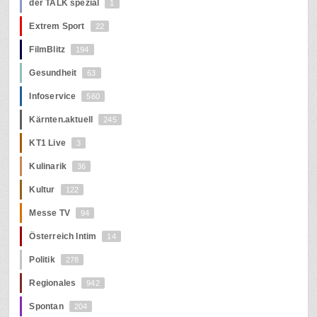
der TALK spezial
1
Extrem Sport
22
FilmBlitz
194
Gesundheit
63
Infoservice
560
Kärnten.aktuell
245
KT1 Live
3
Kulinarik
36
Kultur
122
Messe TV
94
Österreich Intim
14
Politik
278
Regionales
942
Spontan
204