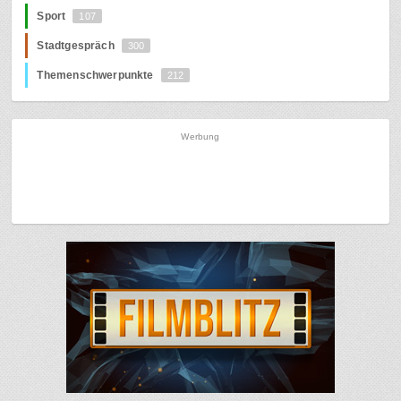
Sport
107
Stadtgespräch
300
Themenschwerpunkte
212
Werbung