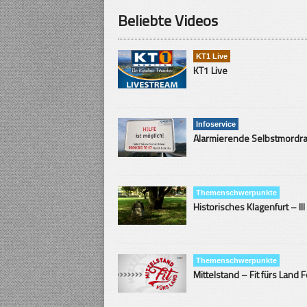
Beliebte Videos
KT1 Live
KT1 Live
Infoservice
Themenschwerpunkte
Historisches Klagenfurt – III
Themenschwerpunkte