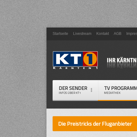
Startseite
Livestream
Kontakt
AGB
Impre
DER SENDER
TV PROGRAM
INFOS ÜBER KT1
MEDIATHEK
Die Preistricks der Fluganbieter