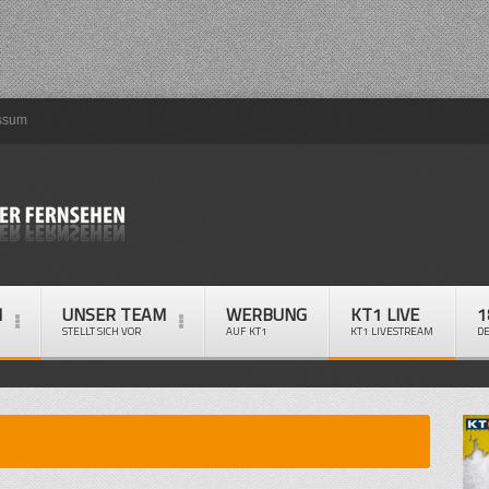
ssum
M
UNSER TEAM
WERBUNG
KT1 LIVE
1
STELLT SICH VOR
AUF KT1
KT1 LIVESTREAM
D