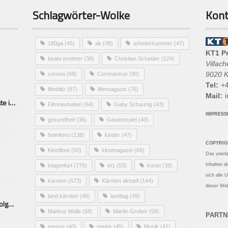
Schlagwörter-Wolke
Kont
180ga
(45)
ak
(48)
arbeiterkammer
(47)
KT1 P
beate prettner
(38)
Christian Scheider
(124)
Villac
9020 K
corona
(69)
Coronavirus
(90)
Tel:
+4
filmblitz
(87)
filmmagazin
(76)
Mail:
i
Alarmierende Selbstmordrate in Kärnten
Filmneuheiten
(64)
Gaby Schaunig
(43)
IMPRES
gesundheit
(36)
Gewinnspiel
(40)
heimkino
(138)
kinder
(47)
COPYRIG
Kinofilme
(50)
kinomagazin
(69)
Das unerl
Inhalten d
klagenfurt
(776)
kt1
(53)
kunst
(38)
sich alle 
kärnten
(673)
Kärnten aktuell
(144)
dieser Web
land kärnten
(46)
landtag
(49)
Mittelstand – Fit fürs Land Folge 9- Konditor
Markus Malle
(68)
Martin Gruber
(58)
PARTN
messe
(40)
mmkk
(45)
Musik
(41)