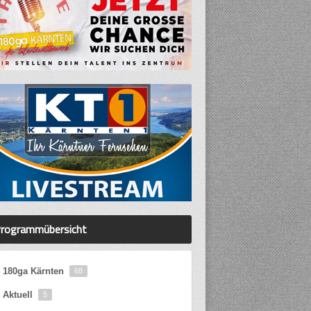
rogrammübersicht
180ga Kärnten
68
Aktuell
5