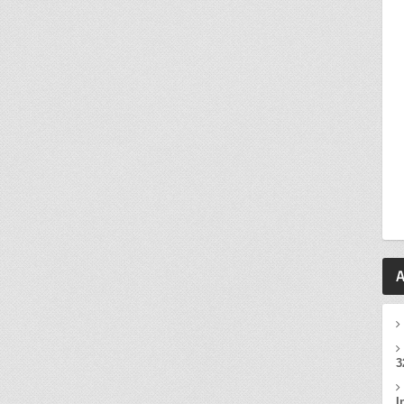
A
3
I