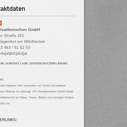
aktdaten
rivatfernsehen GmbH
her Straße 161
lagenfurt am Wörthersee
3 463 / 51 52 53
nfo[at]kt1[dot]at
SUM
|
KONTAKT
|
AGB
|
DATENSCHUTZERKLÄRUNG
HT:
aubte Kopieren oder Verwenden von Texten und anderen
ieser Website ist untersagt. KT1 Privatfernsehen GmbH behält
Urheberrechte an Videos, Texten, Bildern und sonstigen Inhalten
site vor.
ERLINKS: