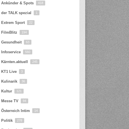
Ankünder & Spots
418
der TALK spezial
1
Extrem Sport
22
FilmBlitz
194
Gesundheit
63
Infoservice
560
Kärnten.aktuell
245
KT1 Live
3
Kulinarik
36
Kultur
121
Messe TV
94
Österreich Intim
14
Politik
278