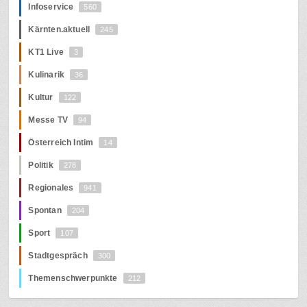
Infoservice
560
Kärnten.aktuell
245
KT1 Live
3
Kulinarik
36
Kultur
122
Messe TV
94
Österreich Intim
14
Politik
278
Regionales
941
Spontan
204
Sport
107
Stadtgespräch
300
Themenschwerpunkte
212