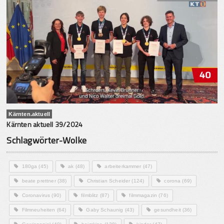
Kärnten.aktuell
Kärnten aktuell 39/2024
Schlagwörter-Wolke
180ga
(45)
ak
(48)
arbeiterkammer
(47)
beate prettner
(38)
Christian Scheider
(124)
corona
(69)
Coronavirus
(90)
filmblitz
(87)
filmmagazin
(76)
Filmneuheiten
(64)
Gaby Schaunig
(43)
gesundheit
(36)