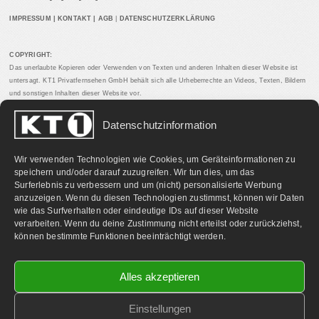
IMPRESSUM
|
KONTAKT
|
AGB
|
DATENSCHUTZERKLÄRUNG
COPYRIGHT:
Das unerlaubte Kopieren oder Verwenden von Texten und anderen Inhalten dieser Website ist
untersagt. KT1 Privatfernsehen GmbH behält sich alle Urheberrechte an Videos, Texten, Bildern
und sonstigen Inhalten dieser Website vor.
Datenschutzinformation
PARTNERLINKS:
Wir verwenden Technologien wie Cookies, um Geräteinformationen zu
speichern und/oder darauf zuzugreifen. Wir tun dies, um das
Surferlebnis zu verbessern und um (nicht) personalisierte Werbung
anzuzeigen. Wenn du diesen Technologien zustimmst, können wir Daten
wie das Surfverhalten oder eindeutige IDs auf dieser Website
verarbeiten. Wenn du deine Zustimmung nicht erteilst oder zurückziehst,
können bestimmte Funktionen beeinträchtigt werden.
Alles akzeptieren
Einstellungen
©
2026 KT1 Privatfernsehen - Alle Rechte vorbehalten.