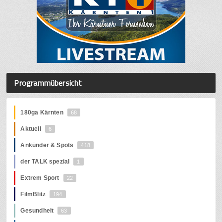
Programmübersicht
180ga Kärnten
68
Aktuell
6
Ankünder & Spots
418
der TALK spezial
1
Extrem Sport
22
FilmBlitz
194
Gesundheit
63