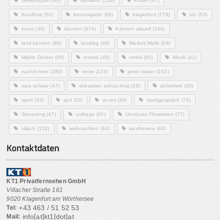
Gewinnspiel
(40)
heimkino
(138)
kinder
(47)
Kinofilme
(50)
kinomagazin
(69)
klagenfurt
(776)
kt1
(53)
kunst
(38)
kärnten
(674)
Kärnten aktuell
(144)
land kärnten
(46)
landtag
(49)
Markus Malle
(68)
Martin Gruber
(58)
messe
(40)
mmkk
(45)
Musik
(41)
nachrichten
(280)
news
(126)
peter kaiser
(162)
sara schaar
(47)
sebastian schuschnig
(38)
sicherheit
(36)
sport
(52)
spö
(53)
st.veit
(49)
stadtgespräch
(74)
Streaming
(47)
umfrage
(45)
Unnützes Filmwissen
(77)
villach
(132)
weihnachten
(44)
wörthersee
(44)
Kontaktdaten
KT1 Privatfernsehen GmbH
Villacher Straße 161
9020 Klagenfurt am Wörthersee
+43 463 / 51 52 53
Tel:
info[at]kt1[dot]at
Mail: