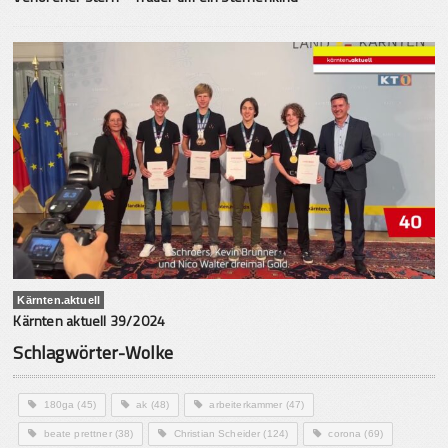
Kärnten.aktuell
Kärnten aktuell 39/2024
Schlagwörter-Wolke
180ga
(45)
ak
(48)
arbeiterkammer
(47)
beate prettner
(38)
Christian Scheider
(124)
corona
(69)