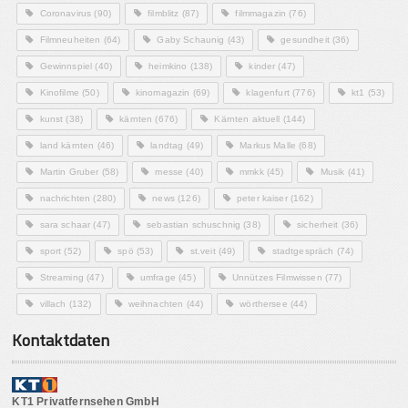
Coronavirus
(90)
filmblitz
(87)
filmmagazin
(76)
Filmneuheiten
(64)
Gaby Schaunig
(43)
gesundheit
(36)
Gewinnspiel
(40)
heimkino
(138)
kinder
(47)
Kinofilme
(50)
kinomagazin
(69)
klagenfurt
(776)
kt1
(53)
kunst
(38)
kärnten
(676)
Kärnten aktuell
(144)
land kärnten
(46)
landtag
(49)
Markus Malle
(68)
Martin Gruber
(58)
messe
(40)
mmkk
(45)
Musik
(41)
nachrichten
(280)
news
(126)
peter kaiser
(162)
sara schaar
(47)
sebastian schuschnig
(38)
sicherheit
(36)
sport
(52)
spö
(53)
st.veit
(49)
stadtgespräch
(74)
Streaming
(47)
umfrage
(45)
Unnützes Filmwissen
(77)
villach
(132)
weihnachten
(44)
wörthersee
(44)
Kontaktdaten
KT1 Privatfernsehen GmbH