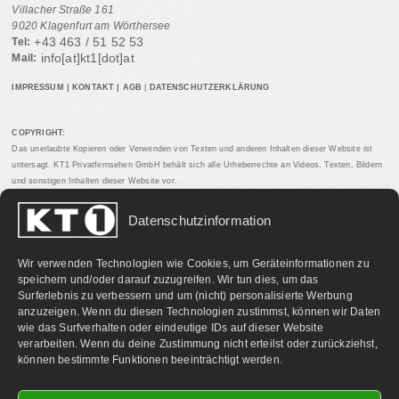
Villacher Straße 161
9020 Klagenfurt am Wörthersee
+43 463 / 51 52 53
Tel:
info[at]kt1[dot]at
Mail:
IMPRESSUM
|
KONTAKT
|
AGB
|
DATENSCHUTZERKLÄRUNG
COPYRIGHT:
Das unerlaubte Kopieren oder Verwenden von Texten und anderen Inhalten dieser Website ist
untersagt. KT1 Privatfernsehen GmbH behält sich alle Urheberrechte an Videos, Texten, Bildern
und sonstigen Inhalten dieser Website vor.
Datenschutzinformation
PARTNERLINKS:
Wir verwenden Technologien wie Cookies, um Geräteinformationen zu
speichern und/oder darauf zuzugreifen. Wir tun dies, um das
Surferlebnis zu verbessern und um (nicht) personalisierte Werbung
anzuzeigen. Wenn du diesen Technologien zustimmst, können wir Daten
wie das Surfverhalten oder eindeutige IDs auf dieser Website
verarbeiten. Wenn du deine Zustimmung nicht erteilst oder zurückziehst,
können bestimmte Funktionen beeinträchtigt werden.