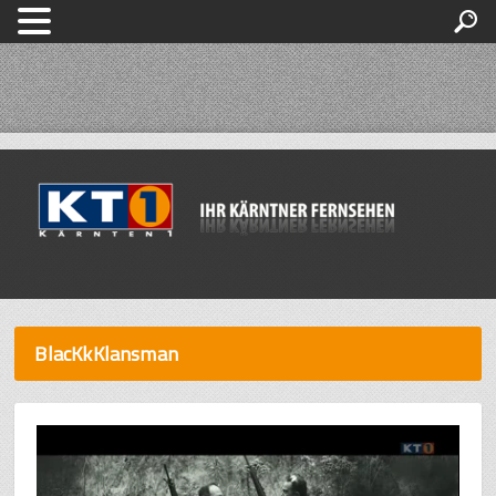
BlacKkKlansman