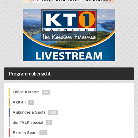
Programmübersicht
180ga Kärnten
68
Aktuell
7
Ankünder & Spots
418
der TALK spezial
1
Extrem Sport
22