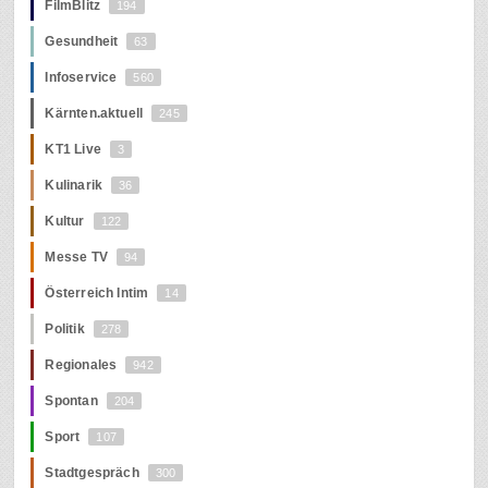
FilmBlitz
194
Gesundheit
63
Infoservice
560
Kärnten.aktuell
245
KT1 Live
3
Kulinarik
36
Kultur
122
Messe TV
94
Österreich Intim
14
Politik
278
Regionales
942
Spontan
204
Sport
107
Stadtgespräch
300