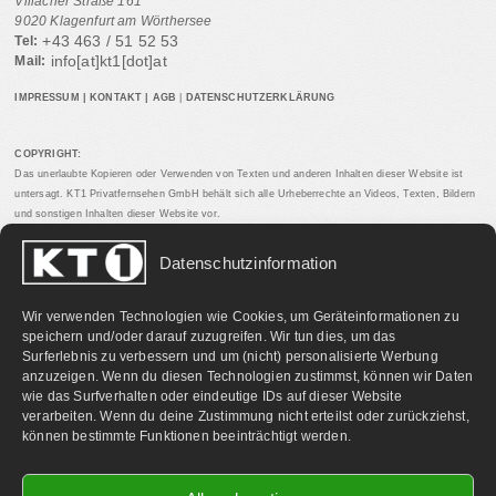
Villacher Straße 161
9020 Klagenfurt am Wörthersee
+43 463 / 51 52 53
Tel:
info[at]kt1[dot]at
Mail:
IMPRESSUM
|
KONTAKT
|
AGB
|
DATENSCHUTZERKLÄRUNG
COPYRIGHT:
Das unerlaubte Kopieren oder Verwenden von Texten und anderen Inhalten dieser Website ist
untersagt. KT1 Privatfernsehen GmbH behält sich alle Urheberrechte an Videos, Texten, Bildern
und sonstigen Inhalten dieser Website vor.
Datenschutzinformation
PARTNERLINKS:
Wir verwenden Technologien wie Cookies, um Geräteinformationen zu
speichern und/oder darauf zuzugreifen. Wir tun dies, um das
Surferlebnis zu verbessern und um (nicht) personalisierte Werbung
anzuzeigen. Wenn du diesen Technologien zustimmst, können wir Daten
wie das Surfverhalten oder eindeutige IDs auf dieser Website
verarbeiten. Wenn du deine Zustimmung nicht erteilst oder zurückziehst,
können bestimmte Funktionen beeinträchtigt werden.