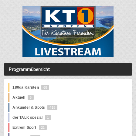
Programmübersicht
180ga Kärnten
68
Aktuell
6
Ankünder & Spots
418
der TALK spezial
1
Extrem Sport
21