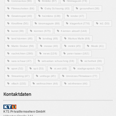
Coronavirus
(90)
filmblitz
(87)
filmmagazin
(76)
Filmneuheiten
(64)
Gaby Schaunig
(43)
gesundheit
(36)
Gewinnspiel
(40)
heimkino
(138)
kinder
(47)
Kinofilme
(50)
kinomagazin
(69)
klagenfurt
(776)
kt1
(53)
kunst
(38)
kärnten
(675)
Kärnten aktuell
(144)
land kärnten
(46)
landtag
(49)
Markus Malle
(68)
Martin Gruber
(58)
messe
(40)
mmkk
(45)
Musik
(41)
nachrichten
(280)
news
(126)
peter kaiser
(162)
sara schaar
(47)
sebastian schuschnig
(38)
sicherheit
(36)
sport
(52)
spö
(53)
st.veit
(49)
stadtgespräch
(74)
Streaming
(47)
umfrage
(45)
Unnützes Filmwissen
(77)
villach
(132)
weihnachten
(44)
wörthersee
(44)
Kontaktdaten
KT1 Privatfernsehen GmbH