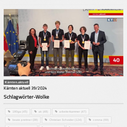
Kärnten.aktuell
Kärnten aktuell 39/2024
Schlagwörter-Wolke
180ga
(45)
ak
(48)
arbeiterkammer
(47)
beate prettner
(38)
Christian Scheider
(124)
corona
(69)