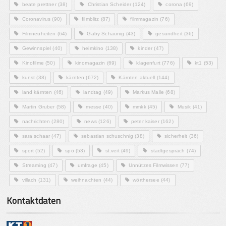
beate prettner
(38)
Christian Scheider
(124)
corona
(69)
Coronavirus
(90)
filmblitz
(87)
filmmagazin
(76)
Filmneuheiten
(64)
Gaby Schaunig
(43)
gesundheit
(36)
Gewinnspiel
(40)
heimkino
(138)
kinder
(47)
Kinofilme
(50)
kinomagazin
(69)
klagenfurt
(776)
kt1
(53)
kunst
(38)
kärnten
(672)
Kärnten aktuell
(144)
land kärnten
(46)
landtag
(49)
Markus Malle
(68)
Martin Gruber
(58)
messe
(40)
mmkk
(45)
Musik
(41)
nachrichten
(280)
news
(126)
peter kaiser
(162)
sara schaar
(47)
sebastian schuschnig
(38)
sicherheit
(36)
sport
(52)
spö
(53)
st.veit
(49)
stadtgespräch
(74)
Streaming
(47)
umfrage
(45)
Unnützes Filmwissen
(77)
villach
(131)
weihnachten
(44)
wörthersee
(44)
Kontaktdaten