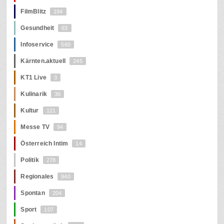
FilmBlitz
194
Gesundheit
63
Infoservice
560
Kärnten.aktuell
245
KT1 Live
3
Kulinarik
36
Kultur
121
Messe TV
94
Österreich Intim
14
Politik
278
Regionales
940
Spontan
204
Sport
107