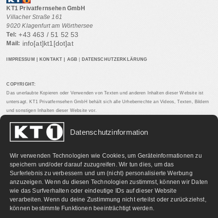
KT1 Privatfernsehen GmbH
Villacher Straße 161
9020 Klagenfurt am Wörthersee
+43 463 / 51 52 53
Tel:
info[at]kt1[dot]at
Mail:
IMPRESSUM
|
KONTAKT
|
AGB
|
DATENSCHUTZERKLÄRUNG
COPYRIGHT:
Das unerlaubte Kopieren oder Verwenden von Texten und anderen Inhalten dieser Website ist
untersagt. KT1 Privatfernsehen GmbH behält sich alle Urheberrechte an Videos, Texten, Bildern
und sonstigen Inhalten dieser Website vor.
Datenschutzinformation
PARTNERLINKS:
Wir verwenden Technologien wie Cookies, um Geräteinformationen zu
speichern und/oder darauf zuzugreifen. Wir tun dies, um das
Surferlebnis zu verbessern und um (nicht) personalisierte Werbung
anzuzeigen. Wenn du diesen Technologien zustimmst, können wir Daten
wie das Surfverhalten oder eindeutige IDs auf dieser Website
verarbeiten. Wenn du deine Zustimmung nicht erteilst oder zurückziehst,
können bestimmte Funktionen beeinträchtigt werden.