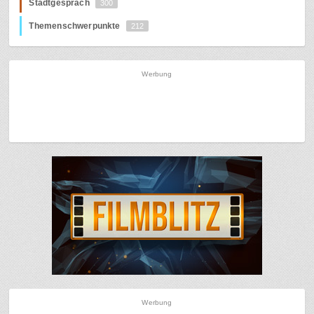
Stadtgespräch
300
Themenschwerpunkte
212
Werbung
Werbung