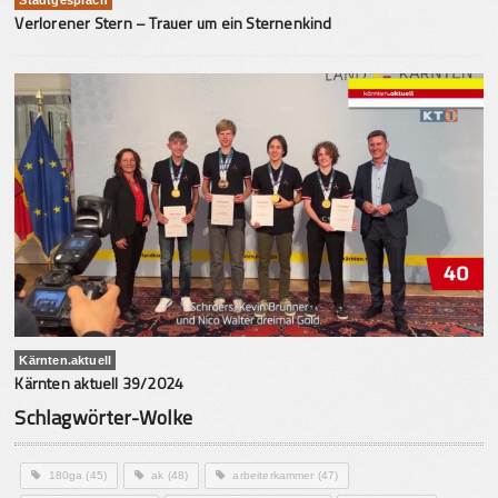
Verlorener Stern – Trauer um ein Sternenkind
Kärnten.aktuell
Kärnten aktuell 39/2024
Schlagwörter-Wolke
180ga
(45)
ak
(48)
arbeiterkammer
(47)