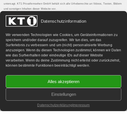
untersagt. KT1 Privatfernsehen GmbH behält sich alle Urheberrechte an Videos, Texten, Bildern
und sonstigen Inhalten dieser Website vor.
Datenschutzinformation
PARTNERLINKS:
Wir verwenden Technologien wie Cookies, um Geräteinformationen zu
speichern und/oder darauf zuzugreifen. Wir tun dies, um das
Surferlebnis zu verbessern und um (nicht) personalisierte Werbung
anzuzeigen. Wenn du diesen Technologien zustimmst, können wir Daten
wie das Surfverhalten oder eindeutige IDs auf dieser Website
verarbeiten. Wenn du deine Zustimmung nicht erteilst oder zurückziehst,
können bestimmte Funktionen beeinträchtigt werden.
Alles akzeptieren
Einstellungen
©
2026 KT1 Privatfernsehen - Alle Rechte vorbehalten.
Homepage & Webbetreuung DF-Media.at
Datenschutzerklärung
Impressum