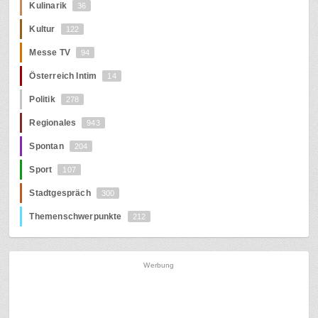
Kulinarik
36
Kultur
122
Messe TV
94
Österreich Intim
14
Politik
278
Regionales
943
Spontan
204
Sport
107
Stadtgespräch
300
Themenschwerpunkte
212
Werbung