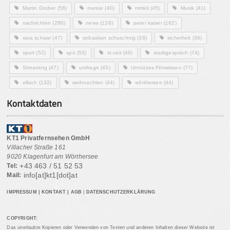
Martin Gruber
(58)
messe
(40)
mmkk
(45)
Musik
(41)
nachrichten
(280)
news
(126)
peter kaiser
(162)
sara schaar
(47)
sebastian schuschnig
(38)
sicherheit
(36)
sport
(52)
spö
(53)
st.veit
(49)
stadtgespräch
(74)
Streaming
(47)
umfrage
(45)
Unnützes Filmwissen
(77)
villach
(132)
weihnachten
(44)
wörthersee
(44)
Kontaktdaten
KT1 Privatfernsehen GmbH
Villacher Straße 161
9020 Klagenfurt am Wörthersee
+43 463 / 51 52 53
Tel:
info[at]kt1[dot]at
Mail:
IMPRESSUM
|
KONTAKT
|
AGB
|
DATENSCHUTZERKLÄRUNG
COPYRIGHT:
Das unerlaubte Kopieren oder Verwenden von Texten und anderen Inhalten dieser Website ist