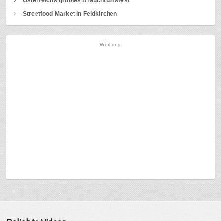
Österreichs größtes Brauchtumsfest
Streetfood Market in Feldkirchen
Werbung