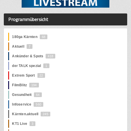
Programmübersicht
180ga Kärnten
68
Aktuell
7
Ankünder & Spots
418
der TALK spezial
1
Extrem Sport
22
FilmBlitz
194
Gesundheit
64
Infoservice
560
Kärnten.aktuell
245
KT1 Live
3