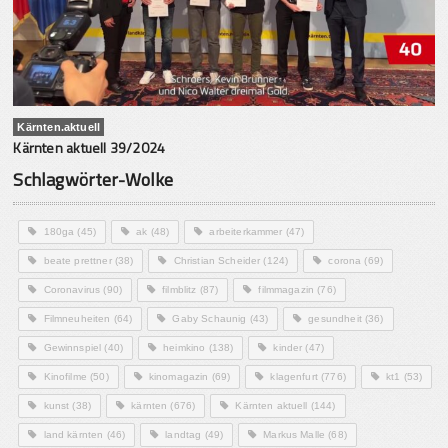
Kärnten.aktuell
Kärnten aktuell 39/2024
Schlagwörter-Wolke
180ga
(45)
ak
(48)
arbeiterkammer
(47)
beate prettner
(38)
Christian Scheider
(124)
corona
(69)
Coronavirus
(90)
filmblitz
(87)
filmmagazin
(76)
Filmneuheiten
(64)
Gaby Schaunig
(43)
gesundheit
(36)
Gewinnspiel
(40)
heimkino
(138)
kinder
(47)
Kinofilme
(50)
kinomagazin
(69)
klagenfurt
(776)
kt1
(53)
kunst
(38)
kärnten
(676)
Kärnten aktuell
(144)
land kärnten
(46)
landtag
(49)
Markus Malle
(68)