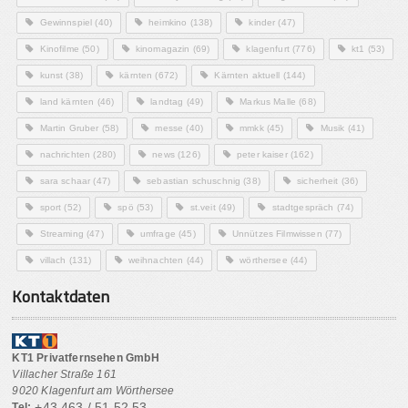
Gewinnspiel
(40)
heimkino
(138)
kinder
(47)
Kinofilme
(50)
kinomagazin
(69)
klagenfurt
(776)
kt1
(53)
kunst
(38)
kärnten
(672)
Kärnten aktuell
(144)
land kärnten
(46)
landtag
(49)
Markus Malle
(68)
Martin Gruber
(58)
messe
(40)
mmkk
(45)
Musik
(41)
nachrichten
(280)
news
(126)
peter kaiser
(162)
sara schaar
(47)
sebastian schuschnig
(38)
sicherheit
(36)
sport
(52)
spö
(53)
st.veit
(49)
stadtgespräch
(74)
Streaming
(47)
umfrage
(45)
Unnützes Filmwissen
(77)
villach
(131)
weihnachten
(44)
wörthersee
(44)
Kontaktdaten
KT1 Privatfernsehen GmbH
Villacher Straße 161
9020 Klagenfurt am Wörthersee
+43 463 / 51 52 53
Tel: