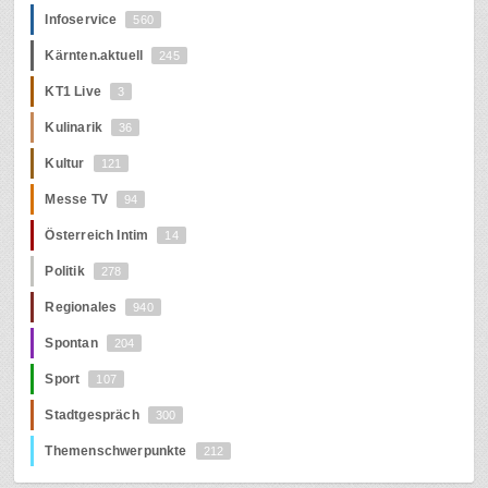
Infoservice
560
Kärnten.aktuell
245
KT1 Live
3
Kulinarik
36
Kultur
121
Messe TV
94
Österreich Intim
14
Politik
278
Regionales
940
Spontan
204
Sport
107
Stadtgespräch
300
Themenschwerpunkte
212