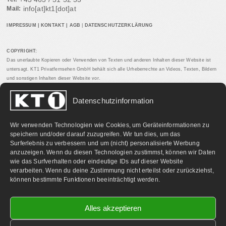
info[at]kt1[dot]at
Mail:
IMPRESSUM
|
KONTAKT
|
AGB
|
DATENSCHUTZERKLÄRUNG
COPYRIGHT:
Das unerlaubte Kopieren oder Verwenden von Texten und anderen Inhalten dieser Website ist
untersagt. KT1 Privatfernsehen GmbH behält sich alle Urheberrechte an Videos, Texten, Bildern
und sonstigen Inhalten dieser Website vor.
Datenschutzinformation
PARTNERLINKS:
Wir verwenden Technologien wie Cookies, um Geräteinformationen zu
speichern und/oder darauf zuzugreifen. Wir tun dies, um das
Surferlebnis zu verbessern und um (nicht) personalisierte Werbung
anzuzeigen. Wenn du diesen Technologien zustimmst, können wir Daten
wie das Surfverhalten oder eindeutige IDs auf dieser Website
verarbeiten. Wenn du deine Zustimmung nicht erteilst oder zurückziehst,
können bestimmte Funktionen beeinträchtigt werden.
Alles akzeptieren