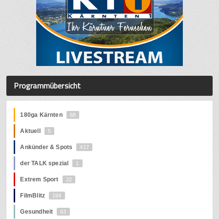
Programmübersicht
180ga Kärnten
68
Aktuell
5
Ankünder & Spots
417
der TALK spezial
1
Extrem Sport
22
FilmBlitz
194
Gesundheit
63