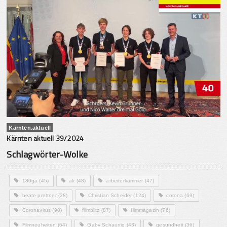
Kärnten.aktuell
Kärnten aktuell 39/2024
Schlagwörter-Wolke
180ga
(45)
ak
(48)
arbeiterkammer
(47)
beate prettner
(38)
Christian Scheider
(124)
corona
(69)
Coronavirus
(90)
filmblitz
(87)
filmmagazin
(76)
Filmneuheiten
(64)
Gaby Schaunig
(43)
gesundheit
(36)