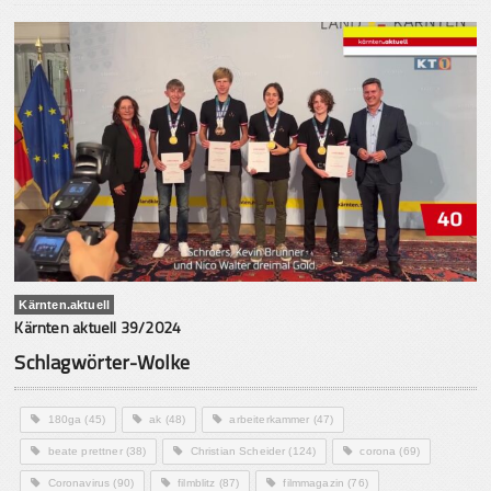
Kärnten.aktuell
Kärnten aktuell 39/2024
Schlagwörter-Wolke
180ga
(45)
ak
(48)
arbeiterkammer
(47)
beate prettner
(38)
Christian Scheider
(124)
corona
(69)
Coronavirus
(90)
filmblitz
(87)
filmmagazin
(76)