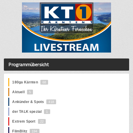
Programmübersicht
180ga Kärnten
68
Aktuell
5
Ankünder & Spots
418
der TALK spezial
1
Extrem Sport
22
FilmBlitz
194