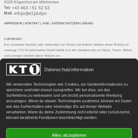
9020 Klagenfurt am Wörthersee
+43 463 / 51 52 53
Tel:
info[at]kt1[dot]at
Mail:
IMPRESSUM
|
KONTAKT
|
AGB
|
DATENSCHUTZERKLÄRUNG
COPYRIGHT:
Das unerlaubte Kopieren oder Verwenden von Texten und anderen Inhalten dieser Website ist
untersagt. KT1 Privatfernsehen GmbH behält sich alle Urheberrechte an Videos, Texten, Bildern
und sonstigen Inhalten dieser Website vor.
Datenschutzinformation
PARTNERLINKS:
Wir verwenden Technologien wie Cookies, um Geräteinformationen zu
speichern und/oder darauf zuzugreifen. Wir tun dies, um das
Surferlebnis zu verbessern und um (nicht) personalisierte Werbung
anzuzeigen. Wenn du diesen Technologien zustimmst, können wir Daten
wie das Surfverhalten oder eindeutige IDs auf dieser Website
verarbeiten. Wenn du deine Zustimmung nicht erteilst oder zurückziehst,
können bestimmte Funktionen beeinträchtigt werden.
Alles akzeptieren