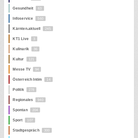
Gesundheit
63
Infoservice
560
Kärnten.aktuell
245
KT1 Live
3
Kulinarik
36
Kultur
121
Messe TV
94
Österreich Intim
14
Politik
278
Regionales
940
Spontan
204
Sport
107
Stadtgespräch
300