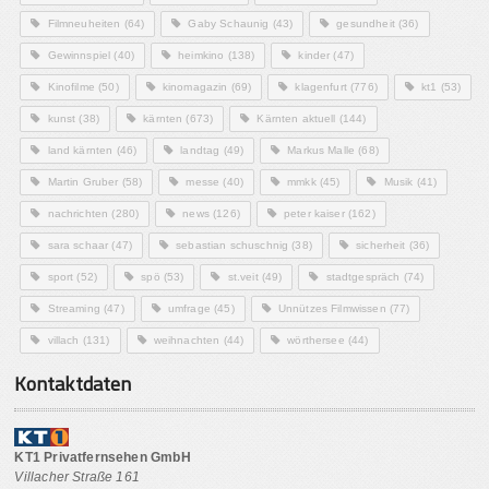
Filmneuheiten
(64)
Gaby Schaunig
(43)
gesundheit
(36)
Gewinnspiel
(40)
heimkino
(138)
kinder
(47)
Kinofilme
(50)
kinomagazin
(69)
klagenfurt
(776)
kt1
(53)
kunst
(38)
kärnten
(673)
Kärnten aktuell
(144)
land kärnten
(46)
landtag
(49)
Markus Malle
(68)
Martin Gruber
(58)
messe
(40)
mmkk
(45)
Musik
(41)
nachrichten
(280)
news
(126)
peter kaiser
(162)
sara schaar
(47)
sebastian schuschnig
(38)
sicherheit
(36)
sport
(52)
spö
(53)
st.veit
(49)
stadtgespräch
(74)
Streaming
(47)
umfrage
(45)
Unnützes Filmwissen
(77)
villach
(131)
weihnachten
(44)
wörthersee
(44)
Kontaktdaten
KT1 Privatfernsehen GmbH
Villacher Straße 161