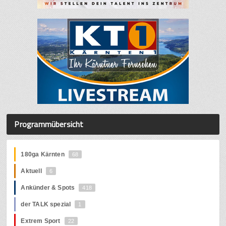
Programmübersicht
180ga Kärnten
68
Aktuell
6
Ankünder & Spots
418
der TALK spezial
1
Extrem Sport
22