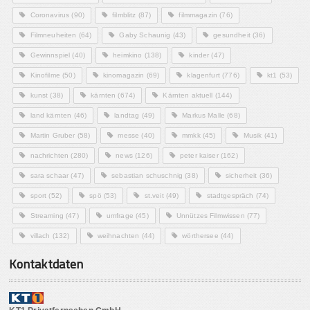
Coronavirus
(90)
filmblitz
(87)
filmmagazin
(76)
Filmneuheiten
(64)
Gaby Schaunig
(43)
gesundheit
(36)
Gewinnspiel
(40)
heimkino
(138)
kinder
(47)
Kinofilme
(50)
kinomagazin
(69)
klagenfurt
(776)
kt1
(53)
kunst
(38)
kärnten
(674)
Kärnten aktuell
(144)
land kärnten
(46)
landtag
(49)
Markus Malle
(68)
Martin Gruber
(58)
messe
(40)
mmkk
(45)
Musik
(41)
nachrichten
(280)
news
(126)
peter kaiser
(162)
sara schaar
(47)
sebastian schuschnig
(38)
sicherheit
(36)
sport
(52)
spö
(53)
st.veit
(49)
stadtgespräch
(74)
Streaming
(47)
umfrage
(45)
Unnützes Filmwissen
(77)
villach
(132)
weihnachten
(44)
wörthersee
(44)
Kontaktdaten