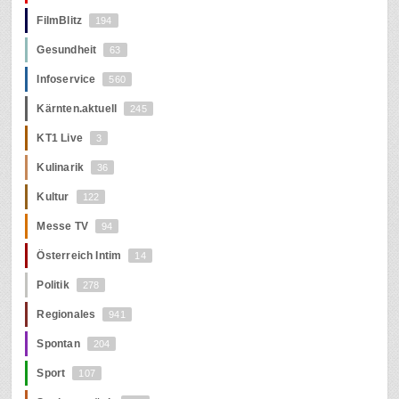
FilmBlitz
194
Gesundheit
63
Infoservice
560
Kärnten.aktuell
245
KT1 Live
3
Kulinarik
36
Kultur
122
Messe TV
94
Österreich Intim
14
Politik
278
Regionales
941
Spontan
204
Sport
107