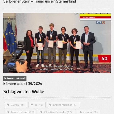
Verlorener Stern – Trauer um ein Sternenkind
Kärnten.aktuell
Kärnten aktuell 39/2024
Schlagwörter-Wolke
180ga
(45)
ak
(48)
arbeiterkammer
(47)
beate prettner
(38)
Christian Scheider
(124)
corona
(69)