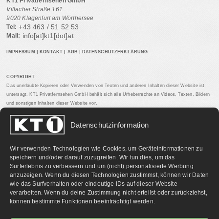
KT1 Privatfernsehen GmbH
Villacher Straße 161
9020 Klagenfurt am Wörthersee
+43 463 / 51 52 53
Tel:
info[at]kt1[dot]at
Mail:
IMPRESSUM
|
KONTAKT
|
AGB
|
DATENSCHUTZERKLÄRUNG
COPYRIGHT:
Das unerlaubte Kopieren oder Verwenden von Texten und anderen Inhalten dieser Website ist
untersagt. KT1 Privatfernsehen GmbH behält sich alle Urheberrechte an Videos, Texten, Bildern
und sonstigen Inhalten dieser Website vor.
Datenschutzinformation
PARTNERLINKS:
Wir verwenden Technologien wie Cookies, um Geräteinformationen zu
speichern und/oder darauf zuzugreifen. Wir tun dies, um das
Surferlebnis zu verbessern und um (nicht) personalisierte Werbung
anzuzeigen. Wenn du diesen Technologien zustimmst, können wir Daten
wie das Surfverhalten oder eindeutige IDs auf dieser Website
verarbeiten. Wenn du deine Zustimmung nicht erteilst oder zurückziehst,
können bestimmte Funktionen beeinträchtigt werden.