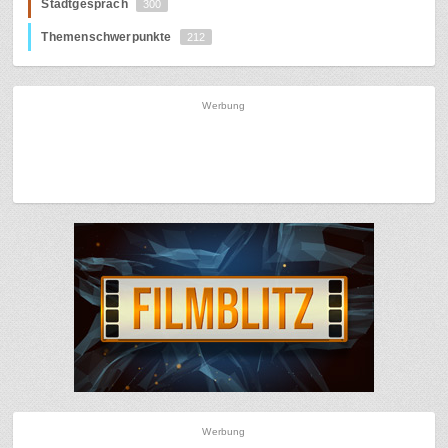
Stadtgespräch
300
Themenschwerpunkte
212
Werbung
Werbung