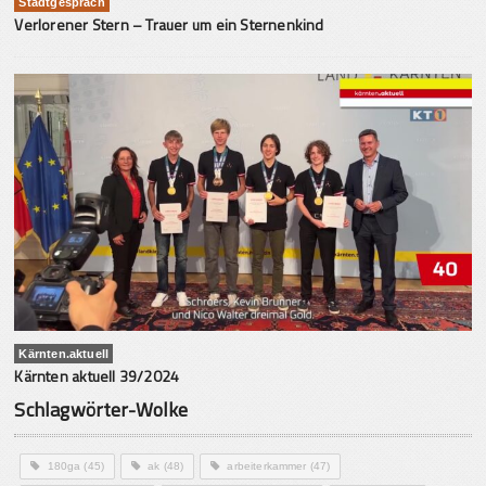
Stadtgespräch
Verlorener Stern – Trauer um ein Sternenkind
Kärnten.aktuell
Kärnten aktuell 39/2024
Schlagwörter-Wolke
180ga
(45)
ak
(48)
arbeiterkammer
(47)