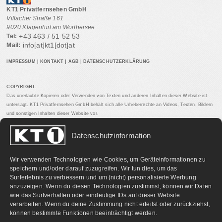
KT1 Privatfernsehen GmbH
Villacher Straße 161
9020 Klagenfurt am Wörthersee
+43 463 / 51 52 53
Tel:
info[at]kt1[dot]at
Mail:
IMPRESSUM
|
KONTAKT
|
AGB
|
DATENSCHUTZERKLÄRUNG
COPYRIGHT:
Das unerlaubte Kopieren oder Verwenden von Texten und anderen Inhalten dieser Website ist
untersagt. KT1 Privatfernsehen GmbH behält sich alle Urheberrechte an Videos, Texten, Bildern
und sonstigen Inhalten dieser Website vor.
Datenschutzinformation
PARTNERLINKS:
Wir verwenden Technologien wie Cookies, um Geräteinformationen zu
speichern und/oder darauf zuzugreifen. Wir tun dies, um das
Surferlebnis zu verbessern und um (nicht) personalisierte Werbung
anzuzeigen. Wenn du diesen Technologien zustimmst, können wir Daten
wie das Surfverhalten oder eindeutige IDs auf dieser Website
verarbeiten. Wenn du deine Zustimmung nicht erteilst oder zurückziehst,
können bestimmte Funktionen beeinträchtigt werden.