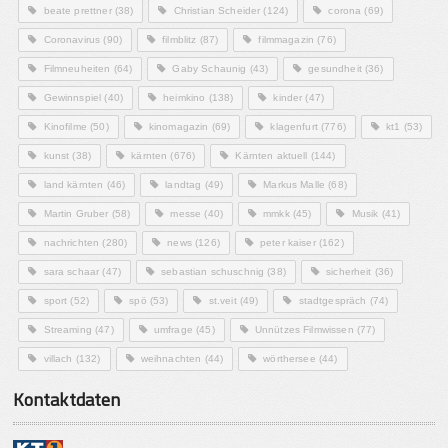
beate prettner
(38)
Christian Scheider
(124)
corona
(69)
Coronavirus
(90)
filmblitz
(87)
filmmagazin
(76)
Filmneuheiten
(64)
Gaby Schaunig
(43)
gesundheit
(36)
Gewinnspiel
(40)
heimkino
(138)
kinder
(47)
Kinofilme
(50)
kinomagazin
(69)
klagenfurt
(776)
kt1
(53)
kunst
(38)
kärnten
(676)
Kärnten aktuell
(144)
land kärnten
(46)
landtag
(49)
Markus Malle
(68)
Martin Gruber
(58)
messe
(40)
mmkk
(45)
Musik
(41)
nachrichten
(280)
news
(126)
peter kaiser
(162)
sara schaar
(47)
sebastian schuschnig
(38)
sicherheit
(36)
sport
(52)
spö
(53)
st.veit
(49)
stadtgespräch
(74)
Streaming
(47)
umfrage
(45)
Unnützes Filmwissen
(77)
villach
(132)
weihnachten
(44)
wörthersee
(44)
Kontaktdaten