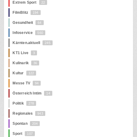
Extrem Sport
22
FilmBlitz
194
Gesundheit
64
Infoservice
560
Kärnten.aktuell
245
KT1 Live
3
Kulinarik
36
Kultur
122
Messe TV
94
Österreich Intim
14
Politik
278
Regionales
943
Spontan
204
Sport
107