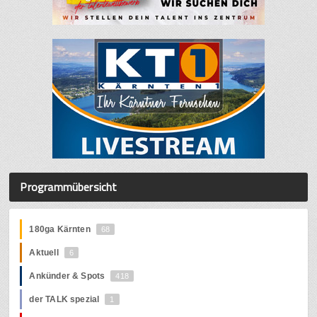
Programmübersicht
180ga Kärnten
68
Aktuell
6
Ankünder & Spots
418
der TALK spezial
1