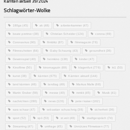
Kärnten aktuell 39/2024
Schlagwörter-Wolke
180ga
(45)
ak
(48)
arbeiterkammer
(47)
beate prettner
(38)
Christian Scheider
(124)
corona
(69)
Coronavirus
(90)
filmblitz
(87)
filmmagazin
(76)
Filmneuheiten
(64)
Gaby Schaunig
(43)
gesundheit
(36)
Gewinnspiel
(40)
heimkino
(138)
kinder
(47)
Kinofilme
(50)
kinomagazin
(69)
klagenfurt
(776)
kt1
(53)
kunst
(38)
kärnten
(675)
Kärnten aktuell
(144)
land kärnten
(46)
landtag
(49)
Markus Malle
(68)
Martin Gruber
(58)
messe
(40)
mmkk
(45)
Musik
(41)
nachrichten
(280)
news
(126)
peter kaiser
(162)
sara schaar
(47)
sebastian schuschnig
(38)
sicherheit
(36)
sport
(52)
spö
(53)
st.veit
(49)
stadtgespräch
(74)
Streaming
(47)
umfrage
(45)
Unnützes Filmwissen
(77)