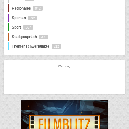
Regionales
942
Spontan
204
Sport
107
Stadtgespräch
300
Themenschwerpunkte
212
Werbung