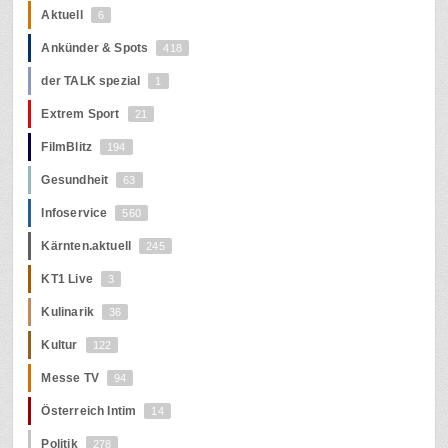
Aktuell
6
Ankünder & Spots
418
der TALK spezial
1
Extrem Sport
21
FilmBlitz
194
Gesundheit
63
Infoservice
560
Kärnten.aktuell
245
KT1 Live
3
Kulinarik
36
Kultur
122
Messe TV
94
Österreich Intim
14
Politik
278