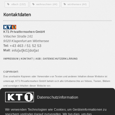
villach
(132)
weihnachten
(44)
wörthersee
(44)
Kontaktdaten
KT1 Privatfernsehen GmbH
Villacher Straße 161
9020 Klagenfurt am Wörthersee
+43 463 / 51 52 53
Tel:
info[at]kt1[dot]at
Mail:
IMPRESSUM
|
KONTAKT
|
AGB
|
DATENSCHUTZERKLÄRUNG
COPYRIGHT:
Das unerlaubte Kopieren oder Verwenden von Texten und anderen Inhalten dieser Website ist
untersagt. KT1 Privatfernsehen GmbH behält sich alle Urheberrechte an Videos, Texten, Bildern
und sonstigen Inhalten dieser Website vor.
Datenschutzinformation
PARTNERLINKS:
Wir verwenden Technologien wie Cookies, um Geräteinformationen zu
speichern und/oder darauf zuzugreifen. Wir tun dies, um das