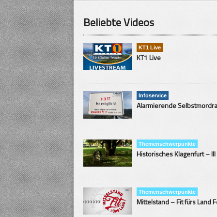
Beliebte Videos
KT1 Live
KT1 Live
Infoservice
Themenschwerpunkte
Historisches Klagenfurt – III
Themenschwerpunkte