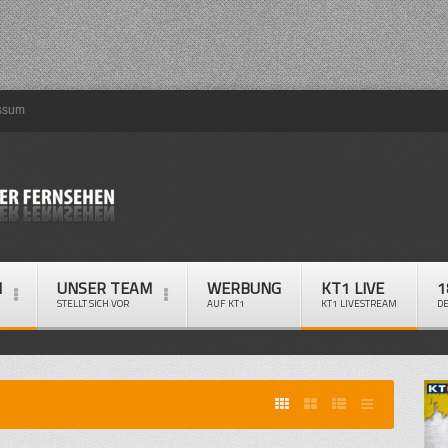
ssum
M
UNSER TEAM
WERBUNG
KT1 LIVE
1
STELLT SICH VOR
AUF KT1
KT1 LIVESTREAM
D