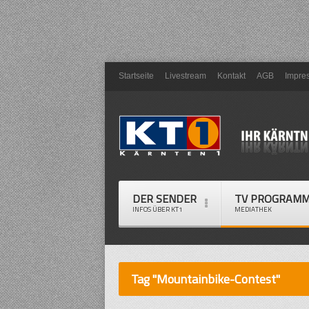
Startseite
Livestream
Kontakt
AGB
Impre
DER SENDER
TV PROGRAM
INFOS ÜBER KT1
MEDIATHEK
Tag "Mountainbike-Contest"