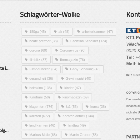
Schlagwörter-Wolke
Kont
180ga
(45)
ak
(48)
arbeiterkammer
(47)
KT1 P
beate prettner
(38)
Christian Scheider
(124)
Villac
9020 K
corona
(69)
Coronavirus
(90)
Tel:
+4
filmblitz
(87)
filmmagazin
(76)
Mail:
i
Alarmierende Selbstmordrate in Kärnten
Filmneuheiten
(64)
Gaby Schaunig
(43)
IMPRES
gesundheit
(36)
Gewinnspiel
(40)
heimkino
(138)
kinder
(47)
COPYRIG
Kinofilme
(50)
kinomagazin
(69)
Das unerl
Inhalten d
klagenfurt
(776)
kt1
(53)
kunst
(38)
sich alle 
kärnten
(672)
Kärnten aktuell
(144)
dieser Web
land kärnten
(46)
landtag
(49)
Mittelstand – Fit fürs Land Folge 9- Konditor
Markus Malle
(68)
Martin Gruber
(58)
PARTN