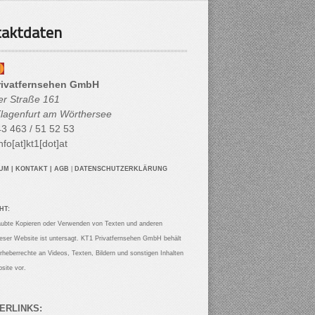
aktdaten
rivatfernsehen GmbH
her Straße 161
lagenfurt am Wörthersee
3 463 / 51 52 53
nfo[at]kt1[dot]at
SUM
|
KONTAKT
|
AGB
|
DATENSCHUTZERKLÄRUNG
HT:
aubte Kopieren oder Verwenden von Texten und anderen
ieser Website ist untersagt. KT1 Privatfernsehen GmbH behält
Urheberrechte an Videos, Texten, Bildern und sonstigen Inhalten
site vor.
ERLINKS: