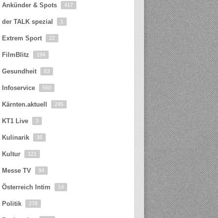
Ankünder & Spots
417
der TALK spezial
1
Extrem Sport
22
FilmBlitz
194
Gesundheit
63
Infoservice
560
Kärnten.aktuell
245
KT1 Live
3
Kulinarik
36
Kultur
121
Messe TV
94
Österreich Intim
14
Politik
278