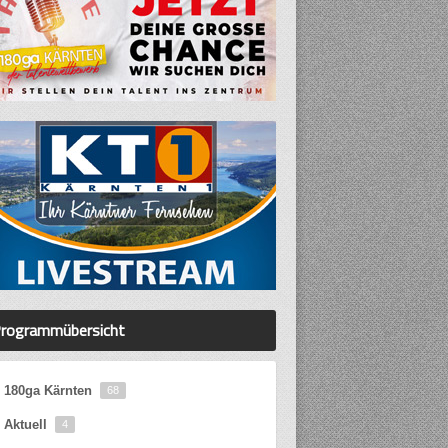
rogrammübersicht
180ga Kärnten
68
Aktuell
4