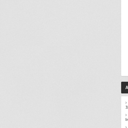
A
3
I