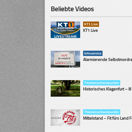
Beliebte Videos
KT1 Live
KT1 Live
Infoservice
Themenschwerpunkte
Historisches Klagenfurt – III
Themenschwerpunkte