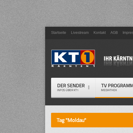
Startseite
Livestream
Kontakt
AGB
Impre
DER SENDER
TV PROGRAM
INFOS ÜBER KT1
MEDIATHEK
Tag "Moldau"