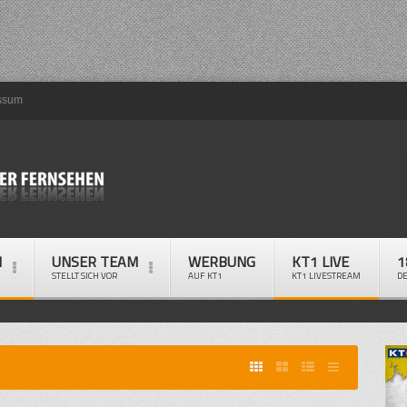
ssum
M
UNSER TEAM
WERBUNG
KT1 LIVE
1
STELLT SICH VOR
AUF KT1
KT1 LIVESTREAM
D