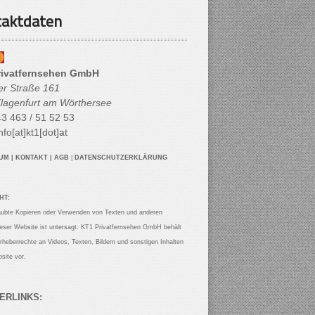
aktdaten
rivatfernsehen GmbH
her Straße 161
lagenfurt am Wörthersee
3 463 / 51 52 53
nfo[at]kt1[dot]at
SUM
|
KONTAKT
|
AGB
|
DATENSCHUTZERKLÄRUNG
HT:
aubte Kopieren oder Verwenden von Texten und anderen
ieser Website ist untersagt. KT1 Privatfernsehen GmbH behält
Urheberrechte an Videos, Texten, Bildern und sonstigen Inhalten
site vor.
ERLINKS: