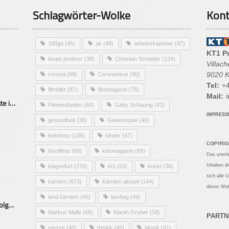
Schlagwörter-Wolke
Kont
180ga
(45)
ak
(48)
arbeiterkammer
(47)
KT1 P
beate prettner
(38)
Christian Scheider
(124)
Villac
9020 K
corona
(69)
Coronavirus
(90)
Tel:
+4
filmblitz
(87)
filmmagazin
(76)
Mail:
i
Alarmierende Selbstmordrate in Kärnten
Filmneuheiten
(64)
Gaby Schaunig
(43)
IMPRES
gesundheit
(36)
Gewinnspiel
(40)
heimkino
(138)
kinder
(47)
COPYRIG
Kinofilme
(50)
kinomagazin
(69)
Das unerl
Inhalten d
klagenfurt
(776)
kt1
(53)
kunst
(38)
sich alle 
kärnten
(673)
Kärnten aktuell
(144)
dieser Web
land kärnten
(46)
landtag
(49)
Mittelstand – Fit fürs Land Folge 9- Konditor
Markus Malle
(68)
Martin Gruber
(58)
PARTN
messe
(40)
mmkk
(45)
Musik
(41)