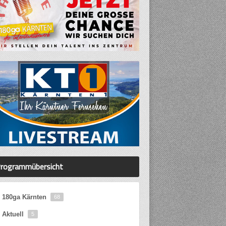
rogrammübersicht
180ga Kärnten
68
Aktuell
5