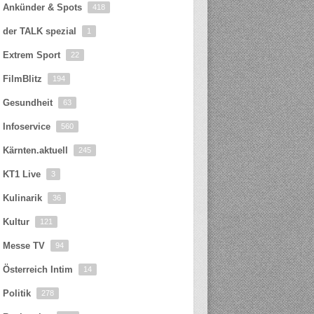
Ankünder & Spots
418
der TALK spezial
1
Extrem Sport
22
FilmBlitz
194
Gesundheit
63
Infoservice
560
Kärnten.aktuell
245
KT1 Live
3
Kulinarik
36
Kultur
121
Messe TV
94
Österreich Intim
14
Politik
278