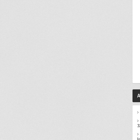
A
3
I