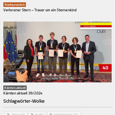
Stadtgespräch
Verlorener Stern – Trauer um ein Sternenkind
Kärnten.aktuell
Kärnten aktuell 39/2024
Schlagwörter-Wolke
180ga
(45)
ak
(48)
arbeiterkammer
(47)