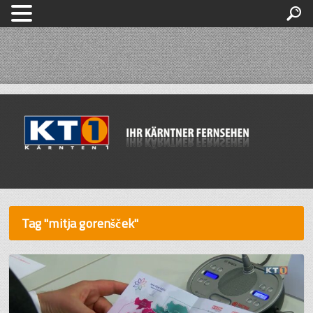
Tag "mitja gorenšček"