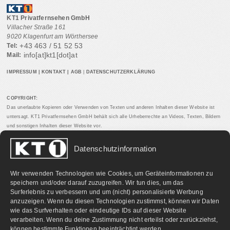
KT1 Privatfernsehen GmbH
Villacher Straße 161
9020 Klagenfurt am Wörthersee
+43 463 / 51 52 53
Tel:
info[at]kt1[dot]at
Mail:
IMPRESSUM
|
KONTAKT
|
AGB
|
DATENSCHUTZERKLÄRUNG
COPYRIGHT:
Das unerlaubte Kopieren oder Verwenden von Texten und anderen Inhalten dieser Website ist
untersagt. KT1 Privatfernsehen GmbH behält sich alle Urheberrechte an Videos, Texten, Bildern
und sonstigen Inhalten dieser Website vor.
Datenschutzinformation
PARTNERLINKS:
Wir verwenden Technologien wie Cookies, um Geräteinformationen zu
speichern und/oder darauf zuzugreifen. Wir tun dies, um das
Surferlebnis zu verbessern und um (nicht) personalisierte Werbung
anzuzeigen. Wenn du diesen Technologien zustimmst, können wir Daten
wie das Surfverhalten oder eindeutige IDs auf dieser Website
verarbeiten. Wenn du deine Zustimmung nicht erteilst oder zurückziehst,
können bestimmte Funktionen beeinträchtigt werden.