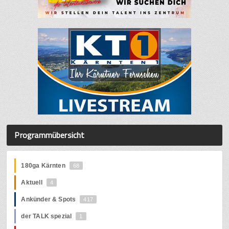
Programmübersicht
180ga Kärnten
68
Aktuell
4
Ankünder & Spots
417
der TALK spezial
1