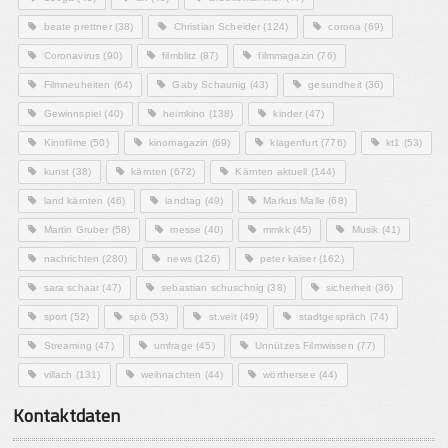
beate prettner
(38)
Christian Scheider
(124)
corona
(69)
Coronavirus
(90)
filmblitz
(87)
filmmagazin
(76)
Filmneuheiten
(64)
Gaby Schaunig
(43)
gesundheit
(36)
Gewinnspiel
(40)
heimkino
(138)
kinder
(47)
Kinofilme
(50)
kinomagazin
(69)
klagenfurt
(776)
kt1
(53)
kunst
(38)
kärnten
(672)
Kärnten aktuell
(144)
land kärnten
(46)
landtag
(49)
Markus Malle
(68)
Martin Gruber
(58)
messe
(40)
mmkk
(45)
Musik
(41)
nachrichten
(280)
news
(126)
peter kaiser
(162)
sara schaar
(47)
sebastian schuschnig
(38)
sicherheit
(36)
sport
(52)
spö
(53)
st.veit
(49)
stadtgespräch
(74)
Streaming
(47)
umfrage
(45)
Unnützes Filmwissen
(77)
villach
(131)
weihnachten
(44)
wörthersee
(44)
Kontaktdaten