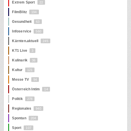
Extrem Sport
22
FilmBlitz
194
Gesundheit
63
Infoservice
560
Kärnten.aktuell
245
KT1 Live
3
Kulinarik
36
Kultur
121
Messe TV
94
Österreich Intim
14
Politik
278
Regionales
940
Spontan
204
Sport
107