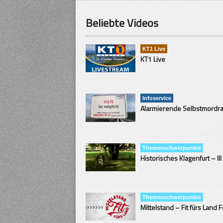
Beliebte Videos
KT1 Live
KT1 Live
Infoservice
Themenschwerpunkte
Historisches Klagenfurt – III
Themenschwerpunkte