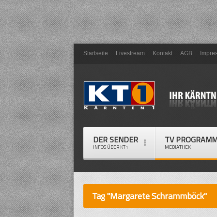
Startseite
Livestream
Kontakt
AGB
Impre
DER SENDER
TV PROGRAM
INFOS ÜBER KT1
MEDIATHEK
Tag "Margarete Schrammböck"