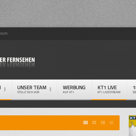
ssum
M
UNSER TEAM
WERBUNG
KT1 LIVE
1
STELLT SICH VOR
AUF KT1
KT1 LIVESTREAM
D