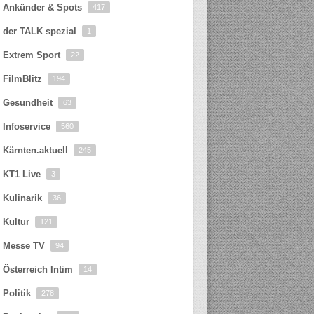
Ankünder & Spots
417
der TALK spezial
1
Extrem Sport
22
FilmBlitz
194
Gesundheit
63
Infoservice
560
Kärnten.aktuell
245
KT1 Live
3
Kulinarik
36
Kultur
121
Messe TV
94
Österreich Intim
14
Politik
278