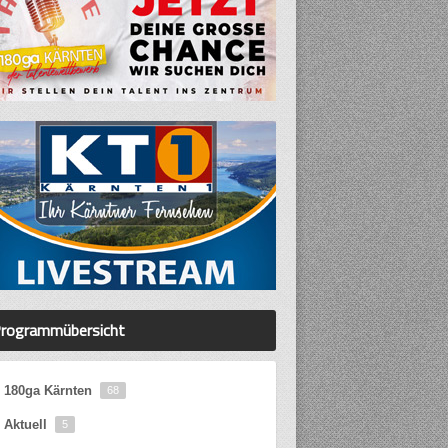
rogrammübersicht
180ga Kärnten
68
Aktuell
5