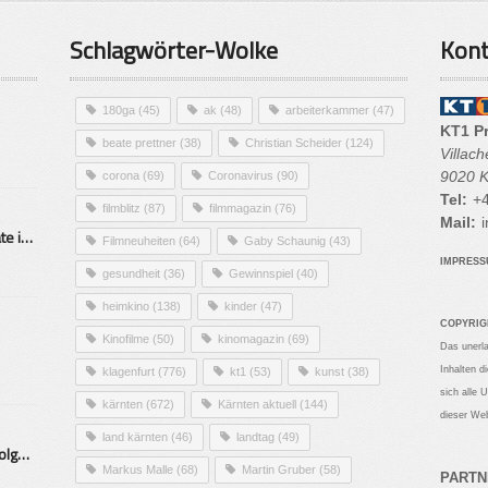
Schlagwörter-Wolke
Kont
180ga
(45)
ak
(48)
arbeiterkammer
(47)
KT1 P
beate prettner
(38)
Christian Scheider
(124)
Villac
9020 K
corona
(69)
Coronavirus
(90)
Tel:
+4
filmblitz
(87)
filmmagazin
(76)
Mail:
i
Alarmierende Selbstmordrate in Kärnten
Filmneuheiten
(64)
Gaby Schaunig
(43)
IMPRES
gesundheit
(36)
Gewinnspiel
(40)
heimkino
(138)
kinder
(47)
COPYRIG
Kinofilme
(50)
kinomagazin
(69)
Das unerl
Inhalten d
klagenfurt
(776)
kt1
(53)
kunst
(38)
sich alle 
kärnten
(672)
Kärnten aktuell
(144)
dieser Web
land kärnten
(46)
landtag
(49)
Mittelstand – Fit fürs Land Folge 9- Konditor
Markus Malle
(68)
Martin Gruber
(58)
PARTN