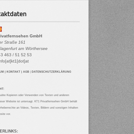
aktdaten
rivatfernsehen GmbH
her Straße 161
lagenfurt am Wörthersee
3 463 / 51 52 53
nfo[at]kt1[dot]at
SUM
|
KONTAKT
|
AGB
|
DATENSCHUTZERKLÄRUNG
HT:
aubte Kopieren oder Verwenden von Texten und anderen
ieser Website ist untersagt. KT1 Privatfernsehen GmbH behält
Urheberrechte an Videos, Texten, Bildern und sonstigen Inhalten
site vor.
ERLINKS: