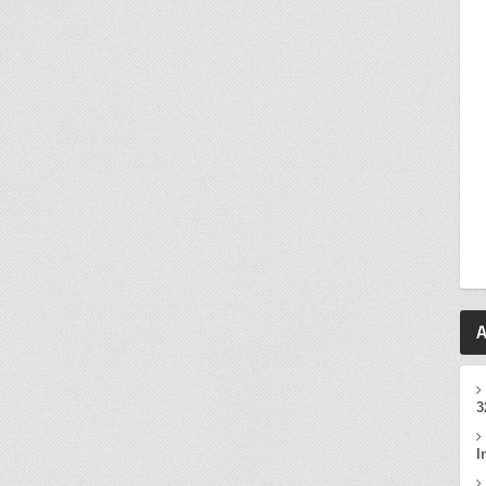
A
3
I