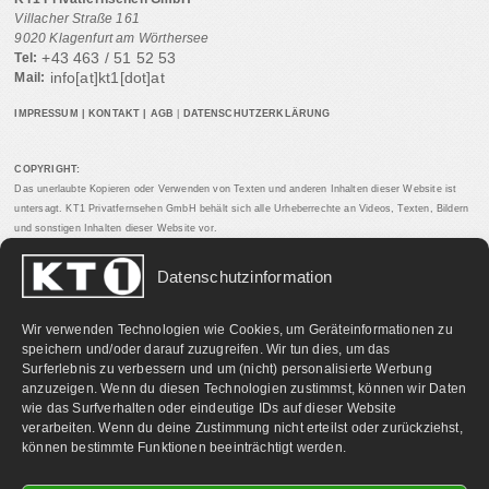
Villacher Straße 161
9020 Klagenfurt am Wörthersee
+43 463 / 51 52 53
Tel:
info[at]kt1[dot]at
Mail:
IMPRESSUM
|
KONTAKT
|
AGB
|
DATENSCHUTZERKLÄRUNG
COPYRIGHT:
Das unerlaubte Kopieren oder Verwenden von Texten und anderen Inhalten dieser Website ist
untersagt. KT1 Privatfernsehen GmbH behält sich alle Urheberrechte an Videos, Texten, Bildern
und sonstigen Inhalten dieser Website vor.
Datenschutzinformation
PARTNERLINKS:
Wir verwenden Technologien wie Cookies, um Geräteinformationen zu
speichern und/oder darauf zuzugreifen. Wir tun dies, um das
Surferlebnis zu verbessern und um (nicht) personalisierte Werbung
anzuzeigen. Wenn du diesen Technologien zustimmst, können wir Daten
wie das Surfverhalten oder eindeutige IDs auf dieser Website
verarbeiten. Wenn du deine Zustimmung nicht erteilst oder zurückziehst,
können bestimmte Funktionen beeinträchtigt werden.