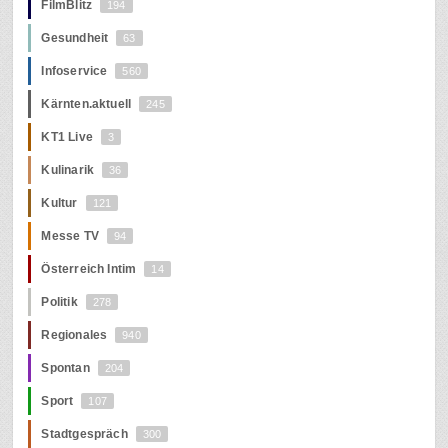
FilmBlitz
194
Gesundheit
63
Infoservice
560
Kärnten.aktuell
245
KT1 Live
3
Kulinarik
36
Kultur
121
Messe TV
94
Österreich Intim
14
Politik
278
Regionales
940
Spontan
204
Sport
107
Stadtgespräch
300