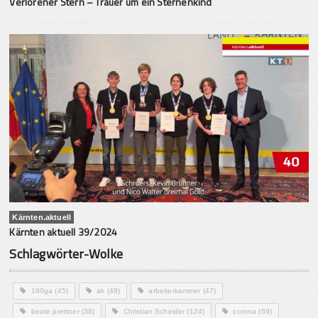
Verlorener Stern – Trauer um ein Sternenkind
Kärnten.aktuell
Kärnten aktuell 39/2024
Schlagwörter-Wolke
180ga
(45)
ak
(48)
arbeiterkammer
(47)
beate prettner
(38)
Christian Scheider
(124)
corona
(69)