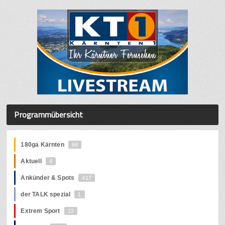
Programmübersicht
180ga Kärnten
68
Aktuell
4
Ankünder & Spots
417
der TALK spezial
1
Extrem Sport
22