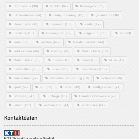
Coronavirus
(90)
filmblitz
(87)
filmmagazin
(76)
Filmneuheiten
(64)
Gaby Schaunig
(43)
gesundheit
(36)
Gewinnspiel
(40)
heimkino
(138)
kinder
(47)
Kinofilme
(50)
kinomagazin
(69)
klagenfurt
(776)
kt1
(53)
kunst
(38)
kärnten
(672)
Kärnten aktuell
(144)
land kärnten
(46)
landtag
(49)
Markus Malle
(68)
Martin Gruber
(58)
messe
(40)
mmkk
(45)
Musik
(41)
nachrichten
(280)
news
(126)
peter kaiser
(162)
sara schaar
(47)
sebastian schuschnig
(38)
sicherheit
(36)
sport
(52)
spö
(53)
st.veit
(49)
stadtgespräch
(74)
Streaming
(47)
umfrage
(45)
Unnützes Filmwissen
(77)
villach
(131)
weihnachten
(44)
wörthersee
(44)
Kontaktdaten
KT1 Privatfernsehen GmbH