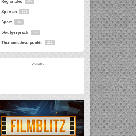
Regionales
942
Spontan
204
Sport
107
Stadtgespräch
300
Themenschwerpunkte
212
Werbung