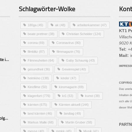
Schlagwörter-Wolke
Kont
180ga
(45)
ak
(48)
arbeiterkammer
(47)
KT1 P
beate prettner
(38)
Christian Scheider
(124)
Villac
9020 K
corona
(69)
Coronavirus
(90)
Tel:
+4
filmblitz
(87)
filmmagazin
(76)
Mail:
i
Alarmierende Selbstmordrate in Kärnten
Filmneuheiten
(64)
Gaby Schaunig
(43)
IMPRES
gesundheit
(36)
Gewinnspiel
(40)
heimkino
(138)
kinder
(47)
COPYRIG
Kinofilme
(50)
kinomagazin
(69)
Das unerl
Inhalten d
klagenfurt
(776)
kt1
(53)
kunst
(38)
sich alle 
kärnten
(675)
Kärnten aktuell
(144)
dieser Web
land kärnten
(46)
landtag
(49)
Mittelstand – Fit fürs Land Folge 9- Konditor
Markus Malle
(68)
Martin Gruber
(58)
PARTN
messe
(40)
mmkk
(45)
Musik
(41)