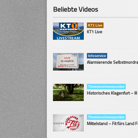
Beliebte Videos
KT1 Live
KT1 Live
Infoservice
Themenschwerpunkte
Historisches Klagenfurt – III
Themenschwerpunkte