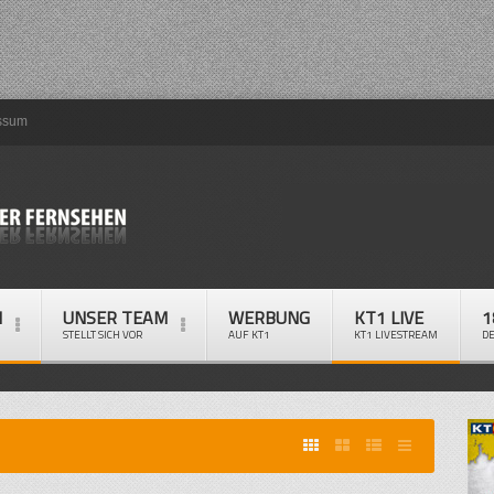
ssum
M
UNSER TEAM
WERBUNG
KT1 LIVE
1
STELLT SICH VOR
AUF KT1
KT1 LIVESTREAM
D