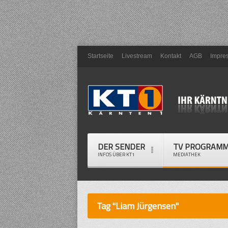
Startseite
Livestream
Kontakt
AGB
Impre
DER SENDER
TV PROGRAM
INFOS ÜBER KT1
MEDIATHEK
Tag "Liam Jürgensen"