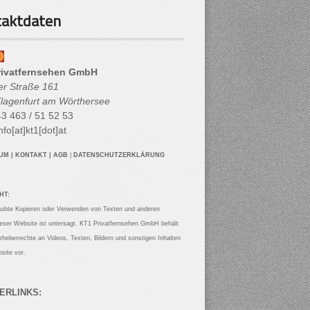
aktdaten
rivatfernsehen GmbH
her Straße 161
lagenfurt am Wörthersee
3 463 / 51 52 53
nfo[at]kt1[dot]at
SUM
|
KONTAKT
|
AGB
|
DATENSCHUTZERKLÄRUNG
HT:
aubte Kopieren oder Verwenden von Texten und anderen
ieser Website ist untersagt. KT1 Privatfernsehen GmbH behält
Urheberrechte an Videos, Texten, Bildern und sonstigen Inhalten
site vor.
ERLINKS: