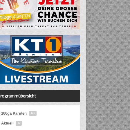
rogrammübersicht
180ga Kärnten
68
Aktuell
6