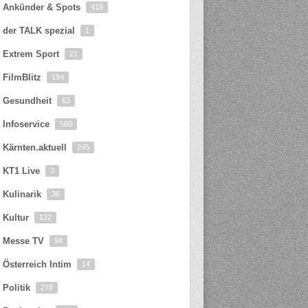
Ankünder & Spots
418
der TALK spezial
1
Extrem Sport
21
FilmBlitz
194
Gesundheit
63
Infoservice
560
Kärnten.aktuell
245
KT1 Live
3
Kulinarik
36
Kultur
122
Messe TV
94
Österreich Intim
14
Politik
278