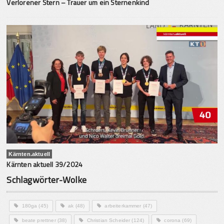
Verlorener Stern – Trauer um ein Sternenkind
Kärnten.aktuell
Kärnten aktuell 39/2024
Schlagwörter-Wolke
180ga
(45)
ak
(48)
arbeiterkammer
(47)
beate prettner
(38)
Christian Scheider
(124)
corona
(69)