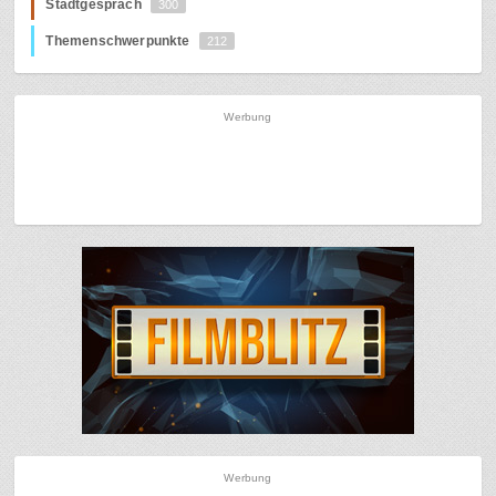
Stadtgespräch
300
Themenschwerpunkte
212
Werbung
Werbung