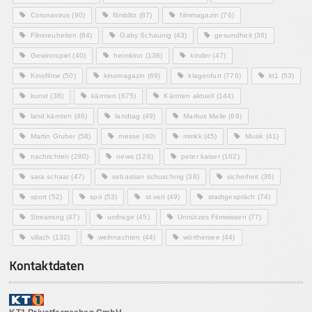
Coronavirus
(90)
filmblitz
(87)
filmmagazin
(76)
Filmneuheiten
(64)
Gaby Schaunig
(43)
gesundheit
(36)
Gewinnspiel
(40)
heimkino
(138)
kinder
(47)
Kinofilme
(50)
kinomagazin
(69)
klagenfurt
(776)
kt1
(53)
kunst
(38)
kärnten
(675)
Kärnten aktuell
(144)
land kärnten
(46)
landtag
(49)
Markus Malle
(68)
Martin Gruber
(58)
messe
(40)
mmkk
(45)
Musik
(41)
nachrichten
(280)
news
(126)
peter kaiser
(162)
sara schaar
(47)
sebastian schuschnig
(38)
sicherheit
(36)
sport
(52)
spö
(53)
st.veit
(49)
stadtgespräch
(74)
Streaming
(47)
umfrage
(45)
Unnützes Filmwissen
(77)
villach
(132)
weihnachten
(44)
wörthersee
(44)
Kontaktdaten