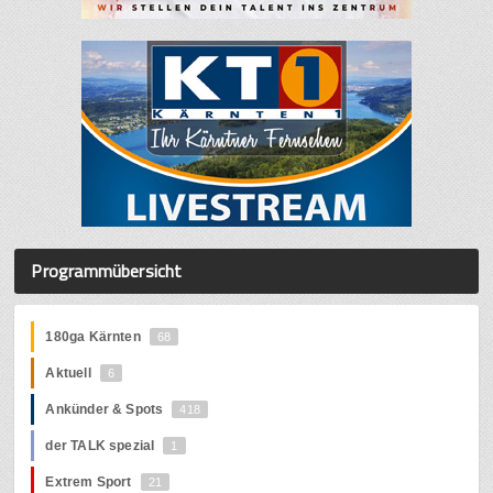
Programmübersicht
180ga Kärnten
68
Aktuell
6
Ankünder & Spots
418
der TALK spezial
1
Extrem Sport
21