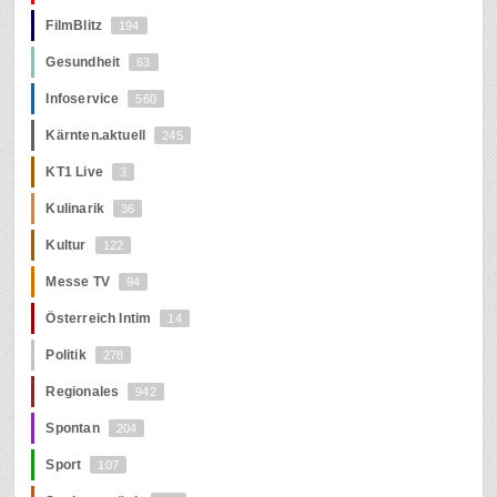
FilmBlitz
194
Gesundheit
63
Infoservice
560
Kärnten.aktuell
245
KT1 Live
3
Kulinarik
36
Kultur
122
Messe TV
94
Österreich Intim
14
Politik
278
Regionales
942
Spontan
204
Sport
107