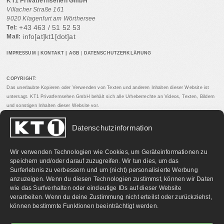
KT1 Privatfernsehen GmbH
Villacher Straße 161
9020 Klagenfurt am Wörthersee
+43 463 / 51 52 53
Tel:
info[at]kt1[dot]at
Mail:
IMPRESSUM
|
KONTAKT
|
AGB
|
DATENSCHUTZERKLÄRUNG
COPYRIGHT:
Das unerlaubte Kopieren oder Verwenden von Texten und anderen Inhalten dieser Website ist
untersagt. KT1 Privatfernsehen GmbH behält sich alle Urheberrechte an Videos, Texten, Bildern
und sonstigen Inhalten dieser Website vor.
Datenschutzinformation
PARTNERLINKS:
Wir verwenden Technologien wie Cookies, um Geräteinformationen zu
speichern und/oder darauf zuzugreifen. Wir tun dies, um das
Surferlebnis zu verbessern und um (nicht) personalisierte Werbung
anzuzeigen. Wenn du diesen Technologien zustimmst, können wir Daten
wie das Surfverhalten oder eindeutige IDs auf dieser Website
verarbeiten. Wenn du deine Zustimmung nicht erteilst oder zurückziehst,
können bestimmte Funktionen beeinträchtigt werden.