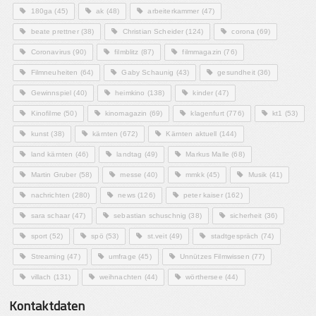
180ga
(45)
ak
(48)
arbeiterkammer
(47)
beate prettner
(38)
Christian Scheider
(124)
corona
(69)
Coronavirus
(90)
filmblitz
(87)
filmmagazin
(76)
Filmneuheiten
(64)
Gaby Schaunig
(43)
gesundheit
(36)
Gewinnspiel
(40)
heimkino
(138)
kinder
(47)
Kinofilme
(50)
kinomagazin
(69)
klagenfurt
(776)
kt1
(53)
kunst
(38)
kärnten
(672)
Kärnten aktuell
(144)
land kärnten
(46)
landtag
(49)
Markus Malle
(68)
Martin Gruber
(58)
messe
(40)
mmkk
(45)
Musik
(41)
nachrichten
(280)
news
(126)
peter kaiser
(162)
sara schaar
(47)
sebastian schuschnig
(38)
sicherheit
(36)
sport
(52)
spö
(53)
st.veit
(49)
stadtgespräch
(74)
Streaming
(47)
umfrage
(45)
Unnützes Filmwissen
(77)
villach
(131)
weihnachten
(44)
wörthersee
(44)
Kontaktdaten