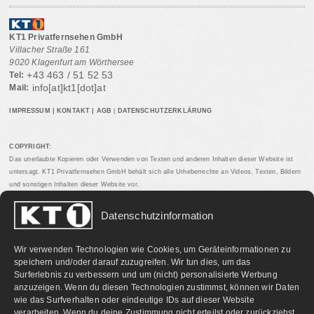
KT1 Privatfernsehen GmbH
Villacher Straße 161
9020 Klagenfurt am Wörthersee
+43 463 / 51 52 53
Tel:
info[at]kt1[dot]at
Mail:
IMPRESSUM
|
KONTAKT
|
AGB
|
DATENSCHUTZERKLÄRUNG
COPYRIGHT:
Das unerlaubte Kopieren oder Verwenden von Texten und anderen Inhalten dieser Website ist
untersagt. KT1 Privatfernsehen GmbH behält sich alle Urheberrechte an Videos, Texten, Bildern
und sonstigen Inhalten dieser Website vor.
Datenschutzinformation
PARTNERLINKS:
Wir verwenden Technologien wie Cookies, um Geräteinformationen zu
speichern und/oder darauf zuzugreifen. Wir tun dies, um das
Surferlebnis zu verbessern und um (nicht) personalisierte Werbung
anzuzeigen. Wenn du diesen Technologien zustimmst, können wir Daten
wie das Surfverhalten oder eindeutige IDs auf dieser Website
verarbeiten. Wenn du deine Zustimmung nicht erteilst oder zurückziehst,