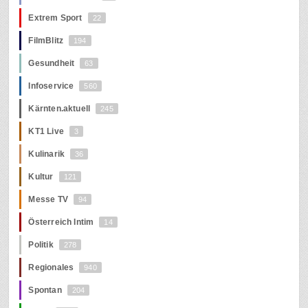
Extrem Sport
22
FilmBlitz
194
Gesundheit
63
Infoservice
560
Kärnten.aktuell
245
KT1 Live
3
Kulinarik
36
Kultur
121
Messe TV
94
Österreich Intim
14
Politik
278
Regionales
940
Spontan
204