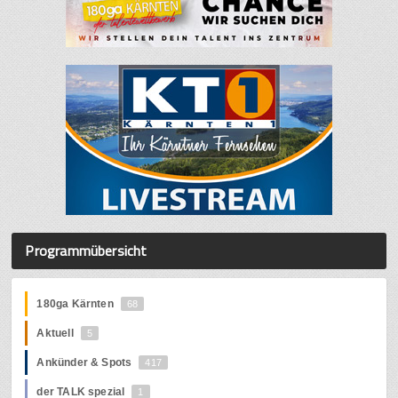
Programmübersicht
180ga Kärnten
68
Aktuell
5
Ankünder & Spots
417
der TALK spezial
1