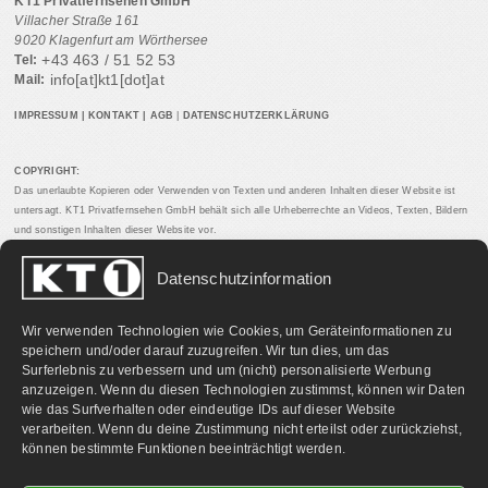
KT1 Privatfernsehen GmbH
Villacher Straße 161
9020 Klagenfurt am Wörthersee
+43 463 / 51 52 53
Tel:
info[at]kt1[dot]at
Mail:
IMPRESSUM
|
KONTAKT
|
AGB
|
DATENSCHUTZERKLÄRUNG
COPYRIGHT:
Das unerlaubte Kopieren oder Verwenden von Texten und anderen Inhalten dieser Website ist
untersagt. KT1 Privatfernsehen GmbH behält sich alle Urheberrechte an Videos, Texten, Bildern
und sonstigen Inhalten dieser Website vor.
Datenschutzinformation
PARTNERLINKS:
Wir verwenden Technologien wie Cookies, um Geräteinformationen zu
speichern und/oder darauf zuzugreifen. Wir tun dies, um das
Surferlebnis zu verbessern und um (nicht) personalisierte Werbung
anzuzeigen. Wenn du diesen Technologien zustimmst, können wir Daten
wie das Surfverhalten oder eindeutige IDs auf dieser Website
verarbeiten. Wenn du deine Zustimmung nicht erteilst oder zurückziehst,
können bestimmte Funktionen beeinträchtigt werden.