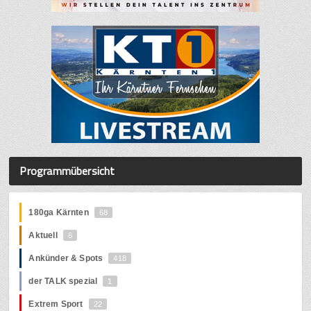
Programmübersicht
180ga Kärnten
68
Aktuell
6
Ankünder & Spots
418
der TALK spezial
1
Extrem Sport
22