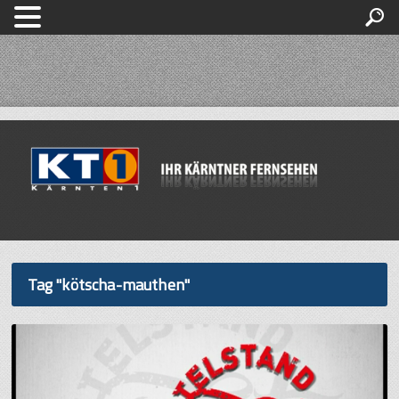
Tag "kötscha-mauthen"