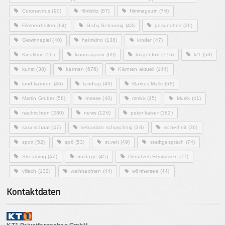
Coronavirus
(90)
filmblitz
(87)
filmmagazin
(76)
Filmneuheiten
(64)
Gaby Schaunig
(43)
gesundheit
(36)
Gewinnspiel
(40)
heimkino
(138)
kinder
(47)
Kinofilme
(50)
kinomagazin
(69)
klagenfurt
(776)
kt1
(53)
kunst
(38)
kärnten
(676)
Kärnten aktuell
(144)
land kärnten
(46)
landtag
(49)
Markus Malle
(68)
Martin Gruber
(58)
messe
(40)
mmkk
(45)
Musik
(41)
nachrichten
(280)
news
(126)
peter kaiser
(162)
sara schaar
(47)
sebastian schuschnig
(38)
sicherheit
(36)
sport
(52)
spö
(53)
st.veit
(49)
stadtgespräch
(74)
Streaming
(47)
umfrage
(45)
Unnützes Filmwissen
(77)
villach
(132)
weihnachten
(44)
wörthersee
(44)
Kontaktdaten