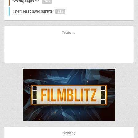
Stadtgespräch
300
Themenschwerpunkte
212
Werbung
Werbung