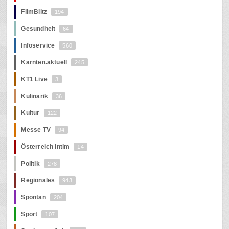
FilmBlitz
194
Gesundheit
64
Infoservice
560
Kärnten.aktuell
245
KT1 Live
3
Kulinarik
36
Kultur
122
Messe TV
94
Österreich Intim
14
Politik
278
Regionales
943
Spontan
204
Sport
107