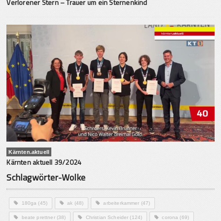
Verlorener Stern – Trauer um ein Sternenkind
Kärnten.aktuell
Kärnten aktuell 39/2024
Schlagwörter-Wolke
180ga
(45)
ak
(48)
arbeiterkammer
(47)
beate prettner
(38)
Christian Scheider
(124)
corona
(69)