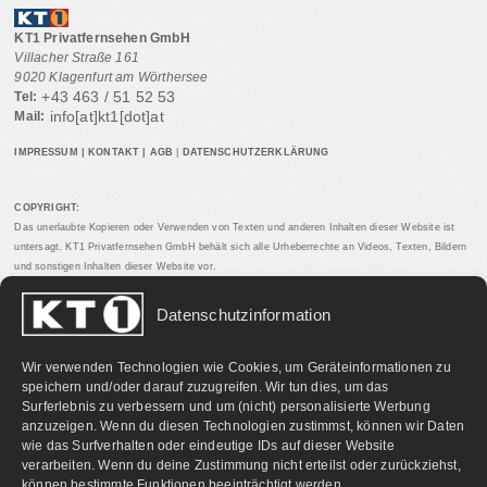
KT1 Privatfernsehen GmbH
Villacher Straße 161
9020 Klagenfurt am Wörthersee
+43 463 / 51 52 53
Tel:
info[at]kt1[dot]at
Mail:
IMPRESSUM
|
KONTAKT
|
AGB
|
DATENSCHUTZERKLÄRUNG
COPYRIGHT:
Das unerlaubte Kopieren oder Verwenden von Texten und anderen Inhalten dieser Website ist
untersagt. KT1 Privatfernsehen GmbH behält sich alle Urheberrechte an Videos, Texten, Bildern
und sonstigen Inhalten dieser Website vor.
Datenschutzinformation
PARTNERLINKS:
Wir verwenden Technologien wie Cookies, um Geräteinformationen zu
speichern und/oder darauf zuzugreifen. Wir tun dies, um das
Surferlebnis zu verbessern und um (nicht) personalisierte Werbung
anzuzeigen. Wenn du diesen Technologien zustimmst, können wir Daten
wie das Surfverhalten oder eindeutige IDs auf dieser Website
verarbeiten. Wenn du deine Zustimmung nicht erteilst oder zurückziehst,
können bestimmte Funktionen beeinträchtigt werden.