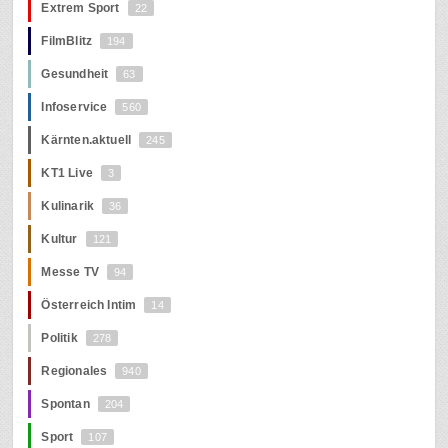
Extrem Sport
22
FilmBlitz
194
Gesundheit
63
Infoservice
560
Kärnten.aktuell
245
KT1 Live
3
Kulinarik
36
Kultur
121
Messe TV
94
Österreich Intim
14
Politik
278
Regionales
940
Spontan
204
Sport
107