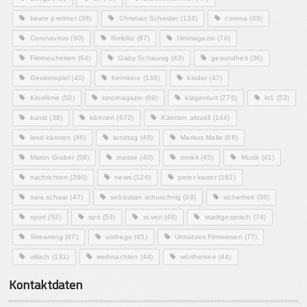
beate prettner
(38)
Christian Scheider
(124)
corona
(69)
Coronavirus
(90)
filmblitz
(87)
filmmagazin
(76)
Filmneuheiten
(64)
Gaby Schaunig
(43)
gesundheit
(36)
Gewinnspiel
(40)
heimkino
(138)
kinder
(47)
Kinofilme
(50)
kinomagazin
(69)
klagenfurt
(776)
kt1
(53)
kunst
(38)
kärnten
(672)
Kärnten aktuell
(144)
land kärnten
(46)
landtag
(49)
Markus Malle
(68)
Martin Gruber
(58)
messe
(40)
mmkk
(45)
Musik
(41)
nachrichten
(280)
news
(126)
peter kaiser
(162)
sara schaar
(47)
sebastian schuschnig
(38)
sicherheit
(36)
sport
(52)
spö
(53)
st.veit
(49)
stadtgespräch
(74)
Streaming
(47)
umfrage
(45)
Unnützes Filmwissen
(77)
villach
(131)
weihnachten
(44)
wörthersee
(44)
Kontaktdaten