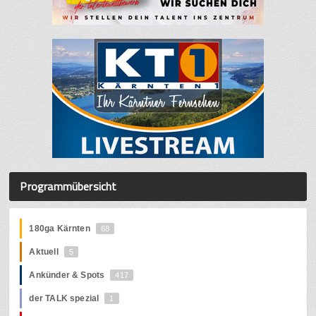
Programmübersicht
180ga Kärnten
68
Aktuell
5
Ankünder & Spots
417
der TALK spezial
1