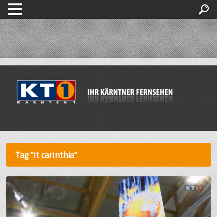
Tag "it carinthia"