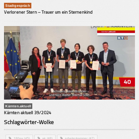
Stadtgespräch
Verlorener Stern – Trauer um ein Sternenkind
Kärnten.aktuell
Kärnten aktuell 39/2024
Schlagwörter-Wolke
180ga
(45)
ak
(48)
arbeiterkammer
(47)