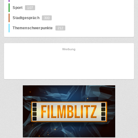
Sport
107
Stadtgespräch
300
Themenschwerpunkte
212
Werbung