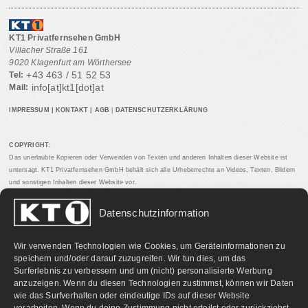
KT1 Privatfernsehen GmbH
Villacher Straße 161
9020 Klagenfurt am Wörthersee
+43 463 / 51 52 53
Tel:
info[at]kt1[dot]at
Mail:
IMPRESSUM
|
KONTAKT
|
AGB
|
DATENSCHUTZERKLÄRUNG
COPYRIGHT:
Das unerlaubte Kopieren oder Verwenden von Texten und anderen Inhalten dieser Website ist
untersagt. KT1 Privatfernsehen GmbH behält sich alle Urheberrechte an Videos, Texten, Bildern
und sonstigen Inhalten dieser Website vor.
Datenschutzinformation
PARTNERLINKS:
Wir verwenden Technologien wie Cookies, um Geräteinformationen zu
speichern und/oder darauf zuzugreifen. Wir tun dies, um das
Surferlebnis zu verbessern und um (nicht) personalisierte Werbung
anzuzeigen. Wenn du diesen Technologien zustimmst, können wir Daten
wie das Surfverhalten oder eindeutige IDs auf dieser Website