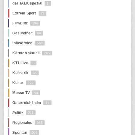
der TALK spezial
1
Extrem Sport
22
FilmBlitz
194
Gesundheit
64
Infoservice
560
Kärnten.aktuell
245
KT1 Live
3
Kulinarik
36
Kultur
122
Messe TV
94
Österreich Intim
14
Politik
278
Regionales
943
Spontan
204