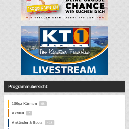
Programmübersicht
180ga Kärnten
68
Aktuell
7
Ankünder & Spots
418