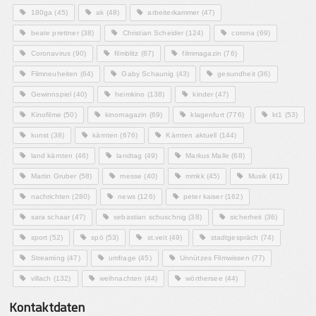
180ga
(45)
ak
(48)
arbeiterkammer
(47)
beate prettner
(38)
Christian Scheider
(124)
corona
(69)
Coronavirus
(90)
filmblitz
(87)
filmmagazin
(76)
Filmneuheiten
(64)
Gaby Schaunig
(43)
gesundheit
(36)
Gewinnspiel
(40)
heimkino
(138)
kinder
(47)
Kinofilme
(50)
kinomagazin
(69)
klagenfurt
(776)
kt1
(53)
kunst
(38)
kärnten
(676)
Kärnten aktuell
(144)
land kärnten
(46)
landtag
(49)
Markus Malle
(68)
Martin Gruber
(58)
messe
(40)
mmkk
(45)
Musik
(41)
nachrichten
(280)
news
(126)
peter kaiser
(162)
sara schaar
(47)
sebastian schuschnig
(38)
sicherheit
(36)
sport
(52)
spö
(53)
st.veit
(49)
stadtgespräch
(74)
Streaming
(47)
umfrage
(45)
Unnützes Filmwissen
(77)
villach
(132)
weihnachten
(44)
wörthersee
(44)
Kontaktdaten