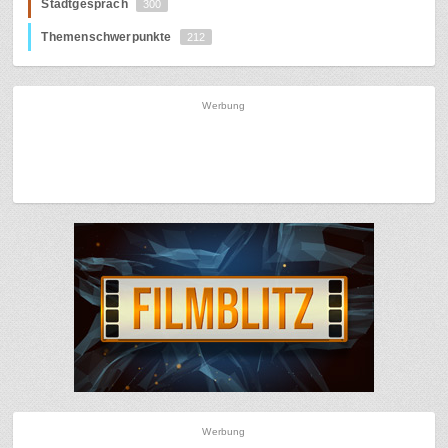
Stadtgespräch
300
Themenschwerpunkte
212
Werbung
Werbung