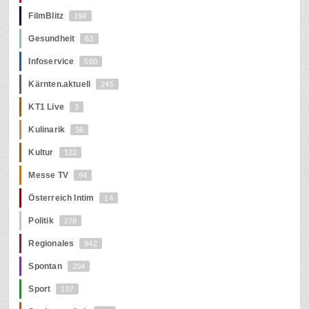
FilmBlitz
194
Gesundheit
63
Infoservice
560
Kärnten.aktuell
245
KT1 Live
3
Kulinarik
36
Kultur
122
Messe TV
94
Österreich Intim
14
Politik
278
Regionales
942
Spontan
204
Sport
107