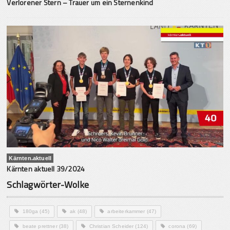
Verlorener Stern – Trauer um ein Sternenkind
Kärnten.aktuell
Kärnten aktuell 39/2024
Schlagwörter-Wolke
180ga
(45)
ak
(48)
arbeiterkammer
(47)
beate prettner
(38)
Christian Scheider
(124)
corona
(69)