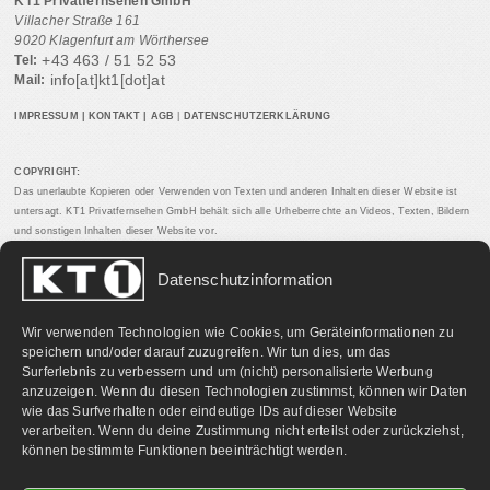
KT1 Privatfernsehen GmbH
Villacher Straße 161
9020 Klagenfurt am Wörthersee
+43 463 / 51 52 53
Tel:
info[at]kt1[dot]at
Mail:
IMPRESSUM
|
KONTAKT
|
AGB
|
DATENSCHUTZERKLÄRUNG
COPYRIGHT:
Das unerlaubte Kopieren oder Verwenden von Texten und anderen Inhalten dieser Website ist
untersagt. KT1 Privatfernsehen GmbH behält sich alle Urheberrechte an Videos, Texten, Bildern
und sonstigen Inhalten dieser Website vor.
Datenschutzinformation
PARTNERLINKS:
Wir verwenden Technologien wie Cookies, um Geräteinformationen zu
speichern und/oder darauf zuzugreifen. Wir tun dies, um das
Surferlebnis zu verbessern und um (nicht) personalisierte Werbung
anzuzeigen. Wenn du diesen Technologien zustimmst, können wir Daten
wie das Surfverhalten oder eindeutige IDs auf dieser Website
verarbeiten. Wenn du deine Zustimmung nicht erteilst oder zurückziehst,
können bestimmte Funktionen beeinträchtigt werden.