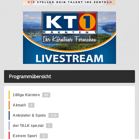
Programmübersicht
180ga Kärnten
68
Aktuell
6
Ankünder & Spots
418
der TALK spezial
1
Extrem Sport
22