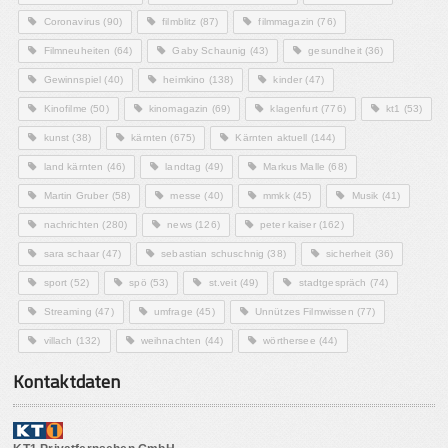
Coronavirus
(90)
filmblitz
(87)
filmmagazin
(76)
Filmneuheiten
(64)
Gaby Schaunig
(43)
gesundheit
(36)
Gewinnspiel
(40)
heimkino
(138)
kinder
(47)
Kinofilme
(50)
kinomagazin
(69)
klagenfurt
(776)
kt1
(53)
kunst
(38)
kärnten
(675)
Kärnten aktuell
(144)
land kärnten
(46)
landtag
(49)
Markus Malle
(68)
Martin Gruber
(58)
messe
(40)
mmkk
(45)
Musik
(41)
nachrichten
(280)
news
(126)
peter kaiser
(162)
sara schaar
(47)
sebastian schuschnig
(38)
sicherheit
(36)
sport
(52)
spö
(53)
st.veit
(49)
stadtgespräch
(74)
Streaming
(47)
umfrage
(45)
Unnützes Filmwissen
(77)
villach
(132)
weihnachten
(44)
wörthersee
(44)
Kontaktdaten