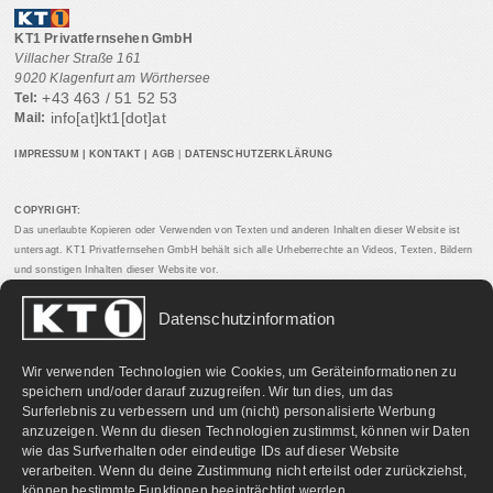
KT1 Privatfernsehen GmbH
Villacher Straße 161
9020 Klagenfurt am Wörthersee
+43 463 / 51 52 53
Tel:
info[at]kt1[dot]at
Mail:
IMPRESSUM
|
KONTAKT
|
AGB
|
DATENSCHUTZERKLÄRUNG
COPYRIGHT:
Das unerlaubte Kopieren oder Verwenden von Texten und anderen Inhalten dieser Website ist
untersagt. KT1 Privatfernsehen GmbH behält sich alle Urheberrechte an Videos, Texten, Bildern
und sonstigen Inhalten dieser Website vor.
Datenschutzinformation
PARTNERLINKS:
Wir verwenden Technologien wie Cookies, um Geräteinformationen zu
speichern und/oder darauf zuzugreifen. Wir tun dies, um das
Surferlebnis zu verbessern und um (nicht) personalisierte Werbung
anzuzeigen. Wenn du diesen Technologien zustimmst, können wir Daten
wie das Surfverhalten oder eindeutige IDs auf dieser Website
verarbeiten. Wenn du deine Zustimmung nicht erteilst oder zurückziehst,
können bestimmte Funktionen beeinträchtigt werden.