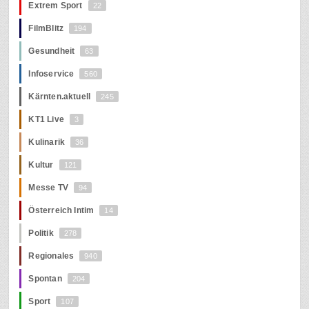
Extrem Sport
22
FilmBlitz
194
Gesundheit
63
Infoservice
560
Kärnten.aktuell
245
KT1 Live
3
Kulinarik
36
Kultur
121
Messe TV
94
Österreich Intim
14
Politik
278
Regionales
940
Spontan
204
Sport
107