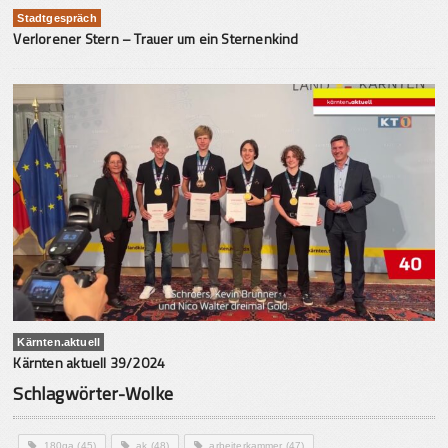
Stadtgespräch
Verlorener Stern – Trauer um ein Sternenkind
Kärnten.aktuell
Kärnten aktuell 39/2024
Schlagwörter-Wolke
180ga
(45)
ak
(48)
arbeiterkammer
(47)