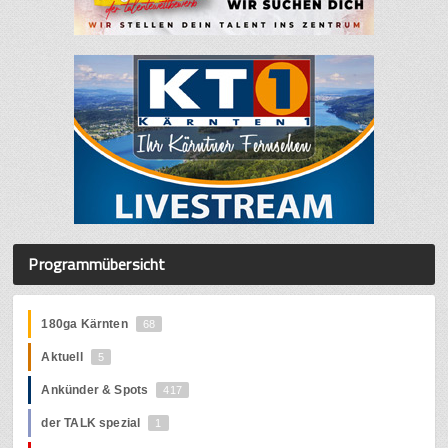
Programmübersicht
180ga Kärnten
68
Aktuell
5
Ankünder & Spots
417
der TALK spezial
1