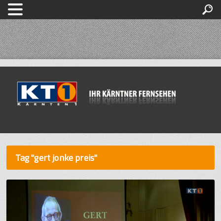
Tag "gert jonke preis"