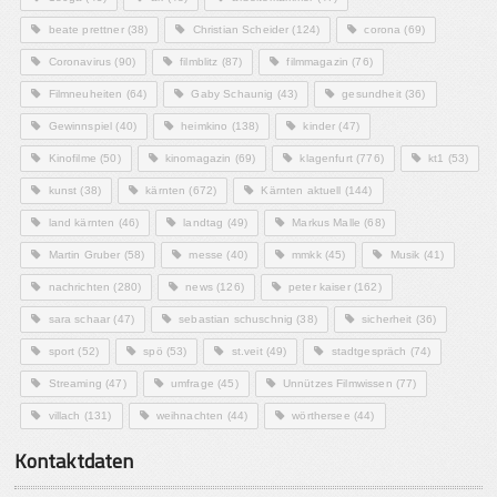
beate prettner
(38)
Christian Scheider
(124)
corona
(69)
Coronavirus
(90)
filmblitz
(87)
filmmagazin
(76)
Filmneuheiten
(64)
Gaby Schaunig
(43)
gesundheit
(36)
Gewinnspiel
(40)
heimkino
(138)
kinder
(47)
Kinofilme
(50)
kinomagazin
(69)
klagenfurt
(776)
kt1
(53)
kunst
(38)
kärnten
(672)
Kärnten aktuell
(144)
land kärnten
(46)
landtag
(49)
Markus Malle
(68)
Martin Gruber
(58)
messe
(40)
mmkk
(45)
Musik
(41)
nachrichten
(280)
news
(126)
peter kaiser
(162)
sara schaar
(47)
sebastian schuschnig
(38)
sicherheit
(36)
sport
(52)
spö
(53)
st.veit
(49)
stadtgespräch
(74)
Streaming
(47)
umfrage
(45)
Unnützes Filmwissen
(77)
villach
(131)
weihnachten
(44)
wörthersee
(44)
Kontaktdaten