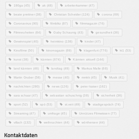
180ga
(45)
ak
(48)
arbeiterkammer
(47)
beate prettner
(38)
Christian Scheider
(124)
corona
(69)
Coronavirus
(90)
filmblitz
(87)
filmmagazin
(76)
Filmneuheiten
(64)
Gaby Schaunig
(43)
gesundheit
(36)
Gewinnspiel
(40)
heimkino
(138)
kinder
(47)
Kinofilme
(50)
kinomagazin
(69)
klagenfurt
(776)
kt1
(53)
kunst
(38)
kärnten
(674)
Kärnten aktuell
(144)
land kärnten
(46)
landtag
(49)
Markus Malle
(68)
Martin Gruber
(58)
messe
(40)
mmkk
(45)
Musik
(41)
nachrichten
(280)
news
(126)
peter kaiser
(162)
sara schaar
(47)
sebastian schuschnig
(38)
sicherheit
(36)
sport
(52)
spö
(53)
st.veit
(49)
stadtgespräch
(74)
Streaming
(47)
umfrage
(45)
Unnützes Filmwissen
(77)
villach
(132)
weihnachten
(44)
wörthersee
(44)
Kontaktdaten