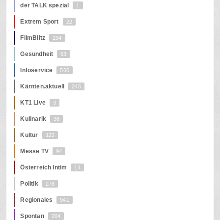
der TALK spezial
1
Extrem Sport
22
FilmBlitz
194
Gesundheit
63
Infoservice
560
Kärnten.aktuell
245
KT1 Live
3
Kulinarik
36
Kultur
122
Messe TV
94
Österreich Intim
14
Politik
278
Regionales
941
Spontan
204