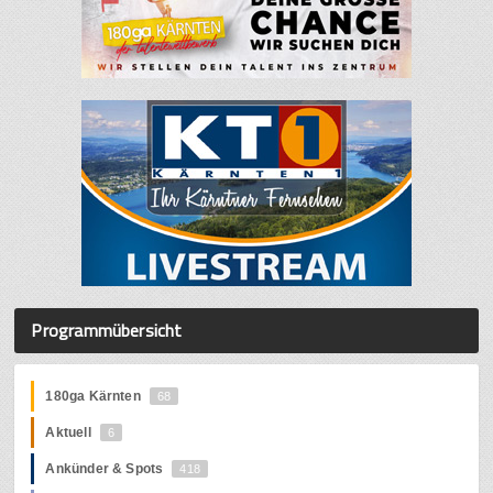
Programmübersicht
180ga Kärnten
68
Aktuell
6
Ankünder & Spots
418