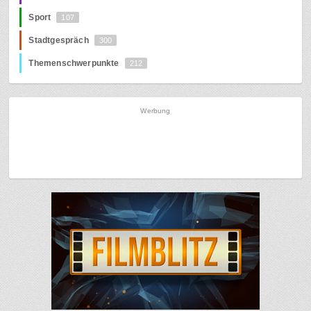
Sport
107
Stadtgespräch
300
Themenschwerpunkte
212
Werbung