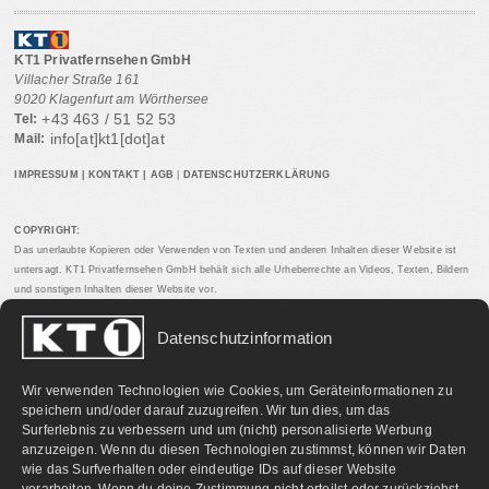
KT1 Privatfernsehen GmbH
Villacher Straße 161
9020 Klagenfurt am Wörthersee
+43 463 / 51 52 53
Tel:
info[at]kt1[dot]at
Mail:
IMPRESSUM
|
KONTAKT
|
AGB
|
DATENSCHUTZERKLÄRUNG
COPYRIGHT:
Das unerlaubte Kopieren oder Verwenden von Texten und anderen Inhalten dieser Website ist
untersagt. KT1 Privatfernsehen GmbH behält sich alle Urheberrechte an Videos, Texten, Bildern
und sonstigen Inhalten dieser Website vor.
Datenschutzinformation
PARTNERLINKS:
Wir verwenden Technologien wie Cookies, um Geräteinformationen zu
speichern und/oder darauf zuzugreifen. Wir tun dies, um das
Surferlebnis zu verbessern und um (nicht) personalisierte Werbung
anzuzeigen. Wenn du diesen Technologien zustimmst, können wir Daten
wie das Surfverhalten oder eindeutige IDs auf dieser Website